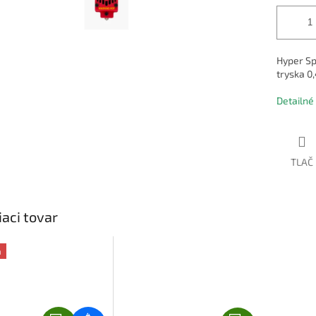
Hyper S
tryska 0
Detailné
TLAČ
iaci tovar
a
4