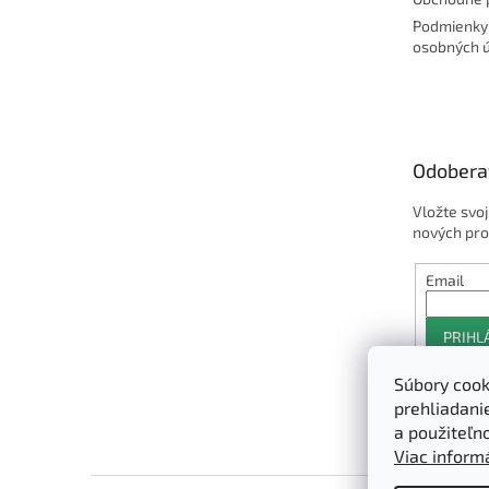
Podmienky
osobných 
Odobera
Vložte svo
nových pro
Email
PRIHL
Súbory cook
prehliadani
a použiteľn
Viac informá