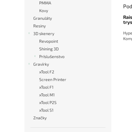
PMMA
Pod
Kovy
Rai
Granuláty
try
Resiny
Hype
3D skenery
Komp
Revopoint
Shining 3D
Príslušenstvo
Gravírky
xTool F2
Screen Printer
xTool F1
xTool M1
xTool P2S
xTool S1
Značky