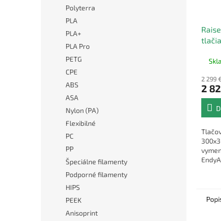
Polyterra
PLA
Raise
PLA+
tlači
PLA Pro
extr
PETG
Skl
CPE
2 299 
ABS
2 82
ASA
D
Nylon (PA)
Flexibilné
Tlačov
PC
300x3
PP
vymen
EndyA
Špeciálne filamenty
tlačo
Podporné filamenty
HIPS
Popi
PEEK
Anisoprint