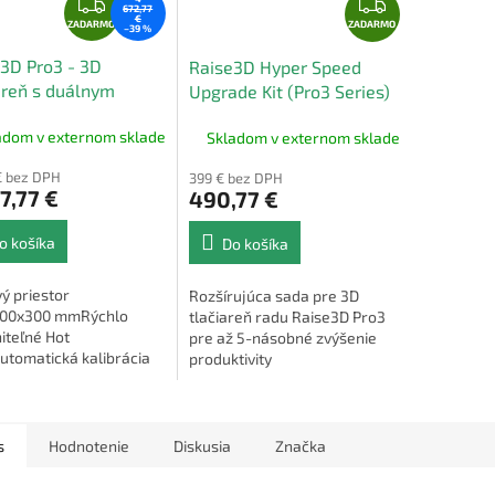
Z
Z
672,77
€
A
A
ZADARMO
ZADARMO
–39 %
D
D
3D Pro3 - 3D
Raise3D Hyper Speed
A
A
areň s duálnym
Upgrade Kit (Pro3 Series)
R
R
udérom
M
M
adom v externom sklade
Skladom v externom sklade
O
O
€ bez DPH
399 € bez DPH
7,77 €
490,77 €
o košíka
Do košíka
ý priestor
Rozšírujúca sada pre 3D
00x300 mmRýchlo
tlačiareň radu Raise3D Pro3
iteľné Hot
pre až 5-násobné zvýšenie
utomatická kalibrácia
produktivity
vej podložky
s
Hodnotenie
Diskusia
Značka