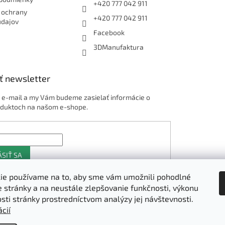
+420 777 042 911
 ochrany
+420 777 042 911
údajov
Facebook
3DManufaktura
ť newsletter
j e-mail a my Vám budeme zasielať informácie o
duktoch na našom e-shope.
ÁSIŤ SA
ie používame na to, aby sme vám umožnili pohodlné
e stránky a na neustále zlepšovanie funkčnosti, výkonu
Shoptet.sk
osti stránky prostredníctvom analýzy jej návštevnosti.
cií