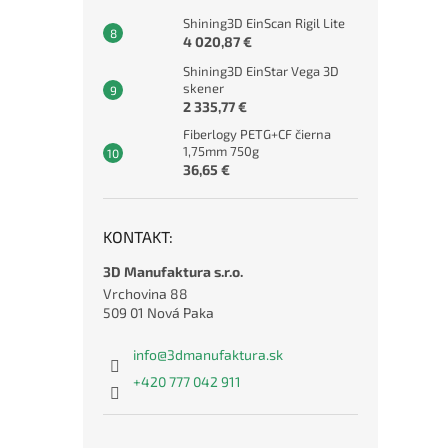
Shining3D EinScan Rigil Lite
4 020,87 €
Shining3D EinStar Vega 3D
skener
2 335,77 €
Fiberlogy PETG+CF čierna
1,75mm 750g
36,65 €
KONTAKT:
3D Manufaktura s.r.o.
Vrchovina 88
509 01 Nová Paka
info
@
3dmanufaktura.sk
+420 777 042 911