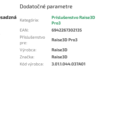
Dodatočné parametre
osadzná
Príslušenstvo Raise3D
Kategória
:
Pro3
EAN
:
6942267302135
.
Příslušenstvo
Raise3D Pro3
pre
:
Výrobca
:
Raise3D
Značka
:
Raise3D
Kód výrobca
:
3.01.1.044.037A01