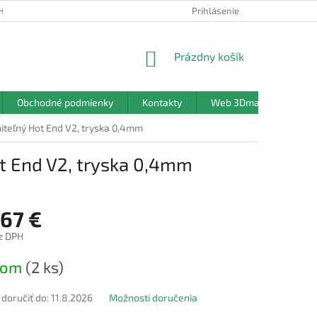
HRANY OSOBNÝCH ÚDAJOV
Prihlásenie
NÁKUPNÝ
Prázdny košík
KOŠÍK
Obchodné podmienky
Kontakty
Web 3Dmanufaktura.sk
teľný Hot End V2, tryska 0,4mm
t End V2, tryska 0,4mm
,67 €
z DPH
ová
dom
(2 ks)
oručiť do:
11.8.2026
Možnosti doručenia