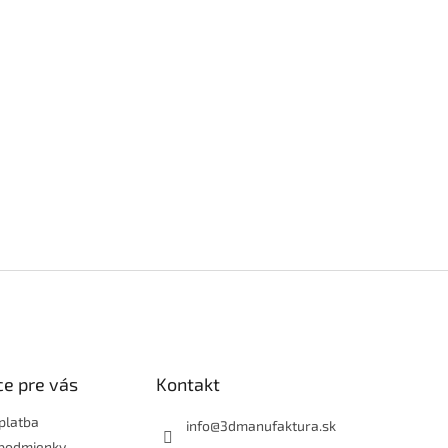
e pre vás
Kontakt
platba
info
@
3dmanufaktura.sk
podmienky