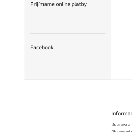
Prijímame online platby
Facebook
Z
á
p
ä
t
Informac
i
e
Doprava a 
Obchodné 