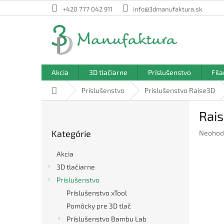
Prejsť
+420 777 042 911
info@3dmanufaktura.sk
na
obsah
Akcia
3D tlačiarne
Príslušenstvo
Fil
Domov
Príslušenstvo
Príslušenstvo Raise3D
B
Rai
o
Preskočiť
č
Kategórie
Prieme
Neohod
kategórie
n
hodnote
ý
produkt
Akcia
p
je
3D tlačiarne
a
0,0
Príslušenstvo
z
n
5
e
Príslušenstvo xTool
hviezdič
l
Pomôcky pre 3D tlač
Príslušenstvo Bambu Lab