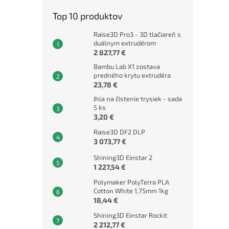
Top 10 produktov
Raise3D Pro3 - 3D tlačiareň s
duálnym extrudérom
2 827,77 €
Bambu Lab X1 zostava
predného krytu extrudéra
23,78 €
Ihla na čistenie trysiek - sada
5 ks
3,20 €
Raise3D DF2 DLP
3 073,77 €
Shining3D Einstar 2
1 227,54 €
Polymaker PolyTerra PLA
Cotton White 1,75mm 1kg
18,44 €
Shining3D Einstar Rockit
2 212,77 €