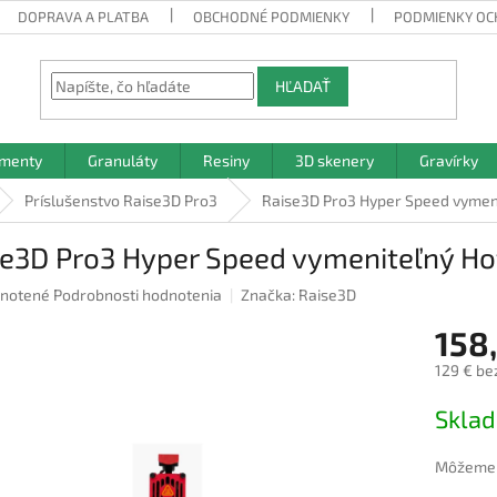
DOPRAVA A PLATBA
OBCHODNÉ PODMIENKY
PODMIENKY OC
HĽADAŤ
amenty
Granuláty
Resiny
3D skenery
Gravírky
Príslušenstvo Raise3D Pro3
Raise3D Pro3 Hyper Speed vymeni
se3D Pro3 Hyper Speed vymeniteľný Ho
rné
notené
Podrobnosti hodnotenia
Značka:
Raise3D
nie
158
u
129 € be
Jednotk
Skla
cena:
iek.
Môžeme d