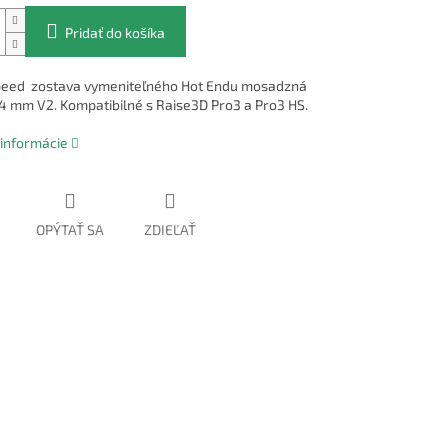
Pridať do košíka
peed zostava vymeniteľného Hot Endu mosadzná
,4 mm V2. Kompatibilné s Raise3D Pro3 a Pro3 HS.
 informácie
OPÝTAŤ SA
ZDIEĽAŤ