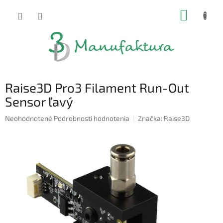
Prejsť
NÁKUP
na
obsah
KOŠÍK
Raise3D Pro3 Filament Run-Out
Sensor ľavý
Priemerné
Neohodnotené
Podrobnosti hodnotenia
Značka:
Raise3D
hodnotenie
produktu
je
0,0
z
5
hviezdičiek.