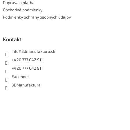
Doprava a platba
i
e
Obchodné podmienky
Podmienky ochrany osobných údajov
Kontakt
info
@
3dmanufaktura.sk
+420 777 042 911
+420 777 042 911
Facebook
3DManufaktura