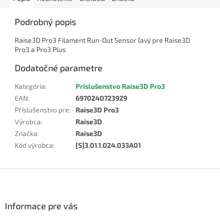
Podrobný popis
Raise3D Pro3 Filament Run-Out Sensor ľavý pre Raise3D
Pro3 a Pro3 Plus
Dodatočné parametre
Kategória
:
Príslušenstvo Raise3D Pro3
EAN
:
6970240723929
Příslušenstvo pre
:
Raise3D Pro3
Výrobca
:
Raise3D
Značka
:
Raise3D
Kód výrobca
:
[S]3.01.1.024.033A01
Z
á
p
ä
Informace pre vás
t