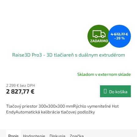
Z
4 672,77 €
–39 %
ZADARMO
A
Raise3D Pro3 - 3D tlačiareň s duálnym extrudérom
D
A
Skladom v externom sklade
R
2 299 € bez DPH
2 827,77 €
Do košíka
M
Tlačový priestor 300x300x300 mmRýchlo vymeniteľné Hot
O
EndyAutomatická kalibrácia tlačovej podložky
Popis
Hodnotenie
Diskusia
Značka