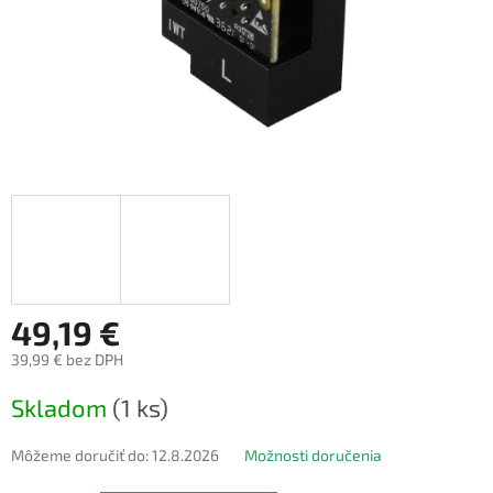
49,19 €
39,99 € bez DPH
Jednotková
Skladom
(1 ks)
cena:
Môžeme doručiť do:
12.8.2026
Možnosti doručenia