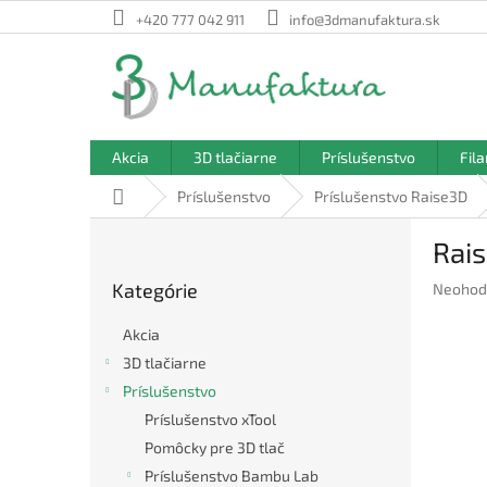
Prejsť
+420 777 042 911
info@3dmanufaktura.sk
na
obsah
Akcia
3D tlačiarne
Príslušenstvo
Fil
Domov
Príslušenstvo
Príslušenstvo Raise3D
B
Rai
o
Preskočiť
č
Kategórie
Prieme
Neohod
kategórie
n
hodnote
ý
produkt
Akcia
p
je
3D tlačiarne
a
0,0
Príslušenstvo
z
n
5
e
Príslušenstvo xTool
hviezdič
l
Pomôcky pre 3D tlač
Príslušenstvo Bambu Lab