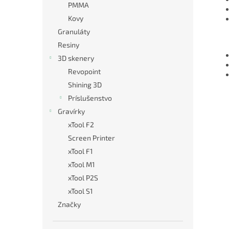
PMMA
Kovy
Granuláty
Resiny
3D skenery
Revopoint
Shining 3D
Príslušenstvo
Gravírky
xTool F2
Screen Printer
xTool F1
xTool M1
xTool P2S
xTool S1
Značky