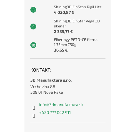
Shining3D EinScan Rigil Lite
4 020,87 €
Shining3D EinStar Vega 3D
skener
2 335,77 €
Fiberlogy PETG+CF čierna
1,75mm 750g
36,65 €
KONTAKT:
3D Manufaktura s.r.o.
Vrchovina 88
509 01 Nová Paka
info
@
3dmanufaktura.sk
+420 777 042 911