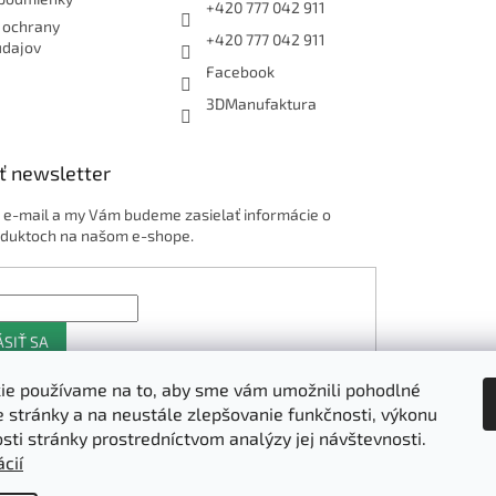
+420 777 042 911
 ochrany
+420 777 042 911
údajov
Facebook
3DManufaktura
ť newsletter
j e-mail a my Vám budeme zasielať informácie o
duktoch na našom e-shope.
ÁSIŤ SA
ie používame na to, aby sme vám umožnili pohodlné
e stránky a na neustále zlepšovanie funkčnosti, výkonu
Shoptet.sk
osti stránky prostredníctvom analýzy jej návštevnosti.
cií