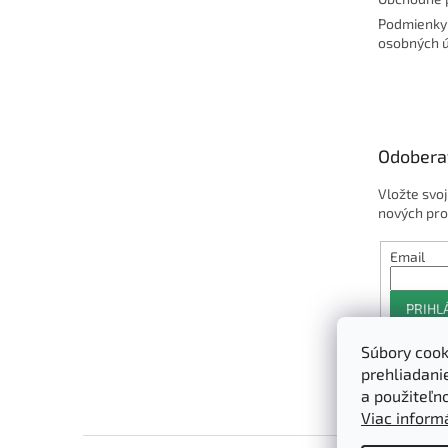
Podmienky
osobných 
Odobera
Vložte svo
nových pro
Email
PRIHL
Súbory cook
prehliadani
a použiteľn
Viac informá