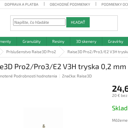
DOPRAVA A PLATBA
OBCHODNÉ PODMIENKY
PODMIENKY OC
HĽADAŤ
amenty
Granuláty
Resiny
3D skenery
Gravírky
Príslušenstvo Raise3D Pro2
Raise3D Pro2/Pro3/E2 V3H trysk
se3D Pro2/Pro3/E2 V3H tryska 0,2 mm
rné
notené
Podrobnosti hodnotenia
Značka:
Raise3D
nie
24,
u
20 € bez
Jednotk
Skla
cena:
iek.
Môžeme d