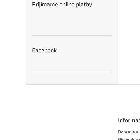
Prijímame online platby
Facebook
Z
á
p
ä
t
Informac
i
e
Doprava a 
Obchodné 