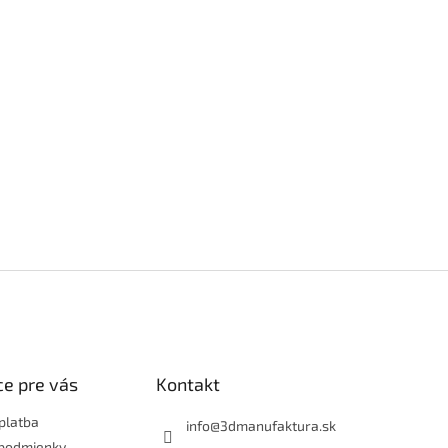
e pre vás
Kontakt
platba
info
@
3dmanufaktura.sk
podmienky