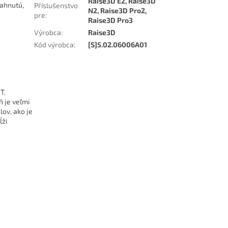
Raise3D E2, Raise3D
iahnutú,
Příslušenstvo
N2, Raise3D Pro2,
pre
:
Raise3D Pro3
Výrobca
:
Raise3D
Kód výrobca
:
[S]5.02.06006A01
T.
ň je veľmi
lov, ako je
ĺži