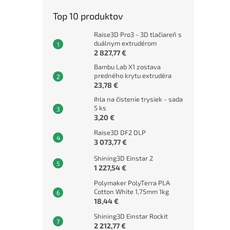
Top 10 produktov
Raise3D Pro3 - 3D tlačiareň s
duálnym extrudérom
2 827,77 €
Bambu Lab X1 zostava
predného krytu extrudéra
23,78 €
Ihla na čistenie trysiek - sada
5 ks
3,20 €
Raise3D DF2 DLP
3 073,77 €
Shining3D Einstar 2
1 227,54 €
Polymaker PolyTerra PLA
Cotton White 1,75mm 1kg
18,44 €
Shining3D Einstar Rockit
2 212,77 €