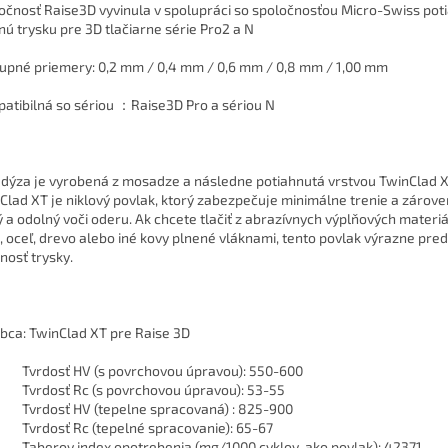
očnosť Raise3D vyvinula v spolupráci so spoločnosťou Micro-Swiss pot
nú trysku pre 3D tlačiarne série Pro2 a N
upné priemery: 0,2 mm / 0,4 mm / 0,6 mm / 0,8 mm / 1,00 mm
atibilná so sériou ：Raise3D Pro a sériou N
 dýza je vyrobená z mosadze a následne potiahnutá vrstvou TwinClad X
Clad XT je niklový povlak, ktorý zabezpečuje minimálne trenie a zárove
ý a odolný voči oderu. Ak chcete tlačiť z abrazívnych výplňových materiá
k, oceľ, drevo alebo iné kovy plnené vláknami, tento povlak výrazne pred
tnosť trysky.
bca: TwinClad XT pre Raise 3D
Tvrdosť HV (s povrchovou úpravou): 550-600
Tvrdosť Rc (s povrchovou úpravou): 53-55
Tvrdosť HV (tepelne spracovaná) : 825-900
Tvrdosť Rc (tepelné spracovanie): 65-67
Taberov index opotrebenia (mg/1000 cyklov, ako povlak): 42371