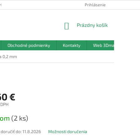
HRANY OSOBNÝCH ÚDAJOV
Prihlásenie
NÁKUPNÝ
Prázdny košík
KOŠÍK
Obchodné podmienky
Kontakty
Web 3Dmanufaktura.sk
a 0,2 mm
60 €
 DPH
ová
dom
(2 ks)
oručiť do:
11.8.2026
Možnosti doručenia