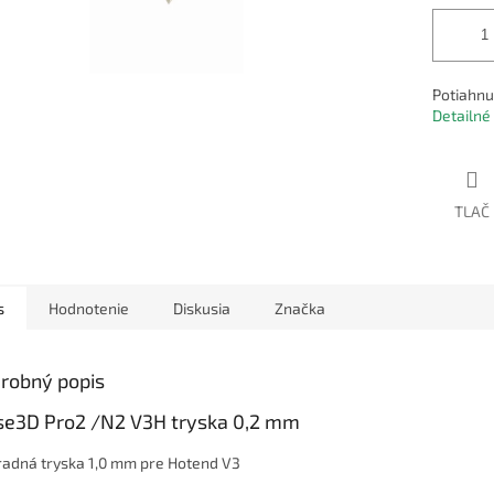
Potiahnu
Detailné
TLAČ
s
Hodnotenie
Diskusia
Značka
robný popis
se3D Pro2 /N2 V3H tryska 0,2 mm
adná tryska 1,0 mm pre Hotend V3