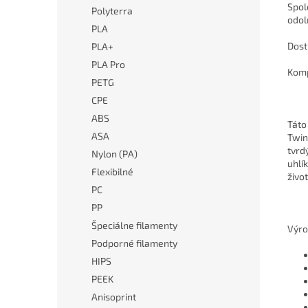
Spol
Polyterra
odol
PLA
Dost
PLA+
PLA Pro
Komp
PETG
CPE
ABS
Táto
ASA
Twin
tvrd
Nylon (PA)
uhlí
Flexibilné
živo
PC
PP
Špeciálne filamenty
Výro
Podporné filamenty
HIPS
PEEK
Anisoprint