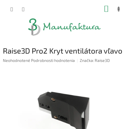
Prejsť
NÁKUP
na
obsah
KOŠÍK
Raise3D Pro2 Kryt ventilátora vľavo
Priemerné
Neohodnotené
Podrobnosti hodnotenia
Značka:
Raise3D
hodnotenie
produktu
je
0,0
z
5
hviezdičiek.