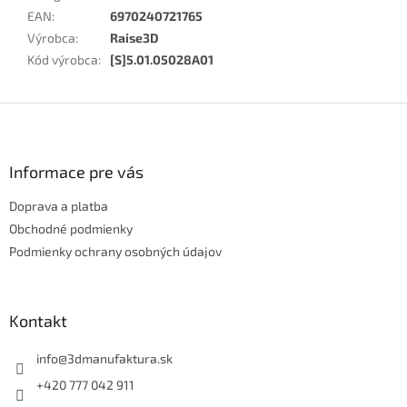
EAN
:
6970240721765
Výrobca
:
Raise3D
Kód výrobca
:
[S]5.01.05028A01
Z
á
p
ä
Informace pre vás
t
Doprava a platba
i
e
Obchodné podmienky
Podmienky ochrany osobných údajov
Kontakt
info
@
3dmanufaktura.sk
+420 777 042 911