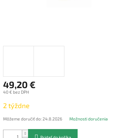
49,20 €
40 € bez DPH
Jednotková
2 týždne
cena:
Môžeme doručiť do:
24.8.2026
Možnosti doručenia
Pridať do košíka