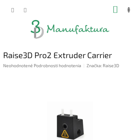
Prejsť
NÁKUP
na
obsah
KOŠÍK
Raise3D Pro2 Extruder Carrier
Priemerné
Neohodnotené
Podrobnosti hodnotenia
Značka:
Raise3D
hodnotenie
produktu
je
0,0
z
5
hviezdičiek.