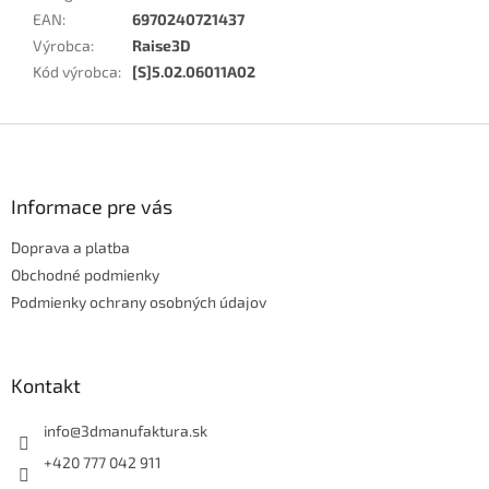
EAN
:
6970240721437
Výrobca
:
Raise3D
Kód výrobca
:
[S]5.02.06011A02
Z
á
p
ä
Informace pre vás
t
Doprava a platba
i
e
Obchodné podmienky
Podmienky ochrany osobných údajov
Kontakt
info
@
3dmanufaktura.sk
+420 777 042 911