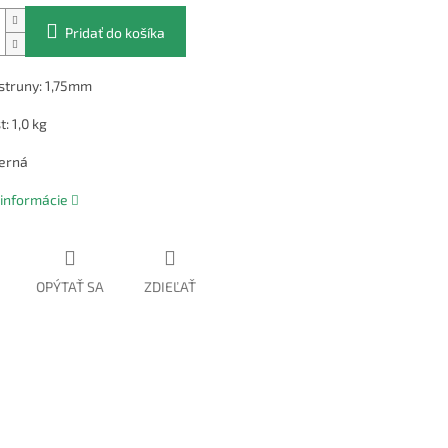
Pridať do košíka
struny: 1,75mm
: 1,0 kg
ierná
 informácie
OPÝTAŤ SA
ZDIEĽAŤ