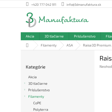
Prejsť
+420 777 042 911
info@3dmanufaktura.sk
na
obsah
Akcia
3D tlačiarne
Príslušenstvo
Fil
Domov
Filamenty
ASA
Raise3D Premium A
B
Rais
o
Preskočiť
č
Kategórie
Prieme
Neohod
kategórie
n
hodnote
ý
produkt
Akcia
p
je
3D tlačiarne
a
0,0
Príslušenstvo
z
n
5
e
Filamenty
hviezdič
l
CoPE
Polyterra