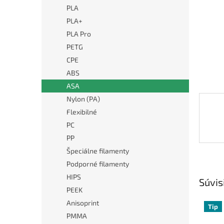
PLA
PLA+
PLA Pro
PETG
CPE
ABS
ASA
Nylon (PA)
Flexibilné
PC
PP
Špeciálne filamenty
Podporné filamenty
HIPS
Súvis
PEEK
Anisoprint
Tip
PMMA