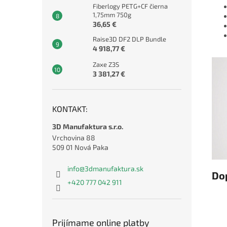
Fiberlogy PETG+CF čierna
1,75mm 750g
36,65 €
Raise3D DF2 DLP Bundle
4 918,77 €
Zaxe Z3S
3 381,27 €
KONTAKT:
3D Manufaktura s.r.o.
Vrchovina 88
509 01 Nová Paka
info
@
3dmanufaktura.sk
Do
+420 777 042 911
Prijímame online platby