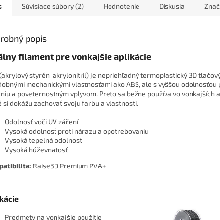
s
Súvisiace súbory (2)
Hodnotenie
Diskusia
Znač
robný popis
álny filament pre vonkajšie aplikácie
(akrylový styrén-akrylonitril) je nepriehľadný termoplastický 3D tlačov
dobnými mechanickými vlastnosťami ako ABS, ale s vyššou odolnosťou 
eniu a poveternostným vplyvom. Preto sa bežne používa vo vonkajších a
é si dokážu zachovať svoju farbu a vlastnosti.
Odolnosť voči UV záření
Vysoká odolnosť proti nárazu a opotrebovaniu
Vysoká tepelná odolnosť
Vysoká húževnatosť
atibilita
:
Raise3D Premium PVA+
ikácie
Predmety na vonkajšie použitie