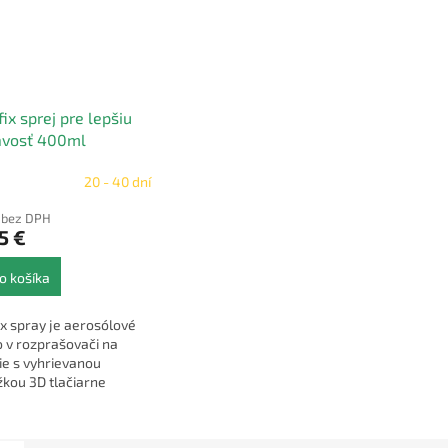
ix sprej pre lepšiu
avosť 400ml
20 - 40 dní
€ bez DPH
5 €
o košíka
x spray je aerosólové
o v rozprašovači na
ie s vyhrievanou
kou 3D tlačiarne
FF. Použiteľné pre
y podložky nad 60ºC