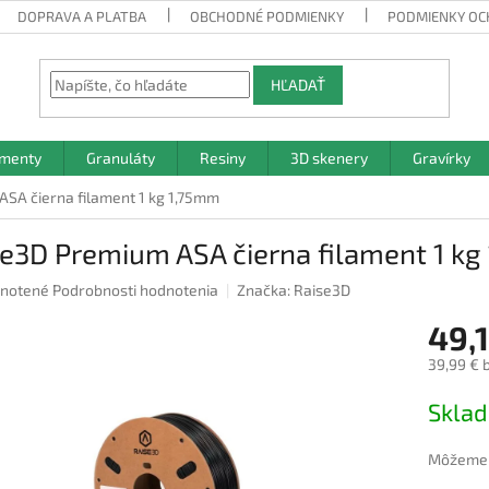
DOPRAVA A PLATBA
OBCHODNÉ PODMIENKY
PODMIENKY OC
HĽADAŤ
amenty
Granuláty
Resiny
3D skenery
Gravírky
SA čierna filament 1 kg 1,75mm
e3D Premium ASA čierna filament 1 kg
rné
notené
Podrobnosti hodnotenia
Značka:
Raise3D
nie
49,
u
39,99 € 
Jednotk
Skla
cena:
iek.
Môžeme d