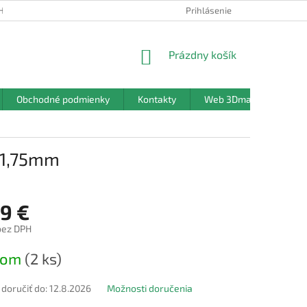
HRANY OSOBNÝCH ÚDAJOV
Prihlásenie
NÁKUPNÝ
Prázdny košík
KOŠÍK
Obchodné podmienky
Kontakty
Web 3Dmanufaktura.sk
 1,75mm
19 €
bez DPH
ová
dom
(2 ks)
oručiť do:
12.8.2026
Možnosti doručenia