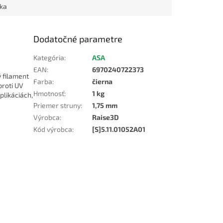
ka
Dodatočné parametre
Kategória
:
ASA
EAN
:
6970240722373
ý filament
Farba
:
čierna
proti UV
Hmotnosť
:
1 kg
plikáciách,
Priemer struny
:
1,75 mm
Výrobca
:
Raise3D
Kód výrobca
:
[S]5.11.01052A01