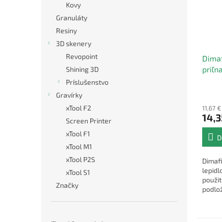
Kovy
Granuláty
Resiny
3D skenery
Revopoint
Dimaf
priľn
Shining 3D
Príslušenstvo
Gravírky
xTool F2
11,67 
14,3
Screen Printer
xTool F1
D
xTool M1
xTool P2S
Dimafi
lepidl
xTool S1
použit
Značky
podlož
FDM/F
teplot