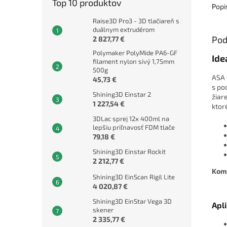
Top 10 produktov
Popi
Raise3D Pro3 - 3D tlačiareň s
duálnym extrudérom
Pod
2 827,77 €
Polymaker PolyMide PA6-GF
Ide
filament nylon sivý 1,75mm
500g
ASA 
45,73 €
s po
Shining3D Einstar 2
žiar
1 227,54 €
ktor
3DLac sprej 12x 400ml na
lepšiu priľnavosť FDM tlače
79,18 €
Shining3D Einstar Rockit
2 212,77 €
Komp
Shining3D EinScan Rigil Lite
4 020,87 €
Shining3D EinStar Vega 3D
Apl
skener
2 335,77 €