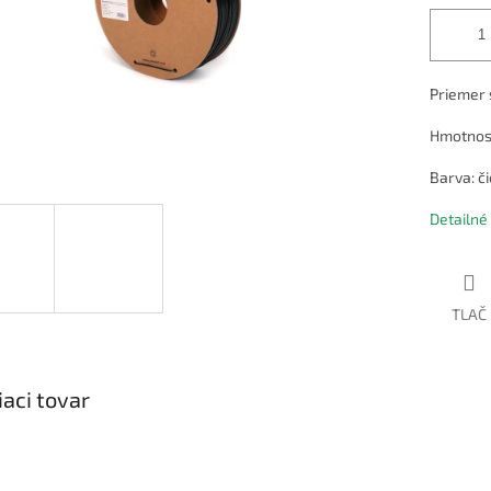
Priemer 
Hmotnost
Barva: č
Detailné
TLAČ
iaci tovar