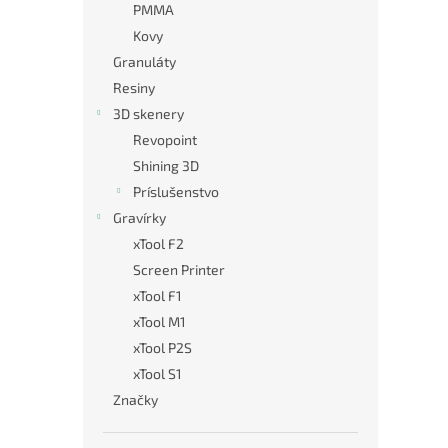
PMMA
Kovy
Granuláty
Resiny
3D skenery
Revopoint
Shining 3D
Príslušenstvo
Gravírky
xTool F2
Screen Printer
xTool F1
xTool M1
xTool P2S
xTool S1
Značky