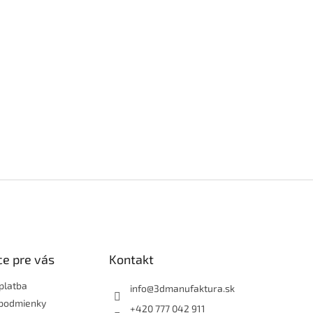
e pre vás
Kontakt
platba
info
@
3dmanufaktura.sk
podmienky
+420 777 042 911