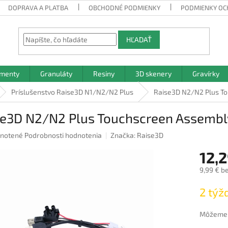
DOPRAVA A PLATBA
OBCHODNÉ PODMIENKY
PODMIENKY OC
HĽADAŤ
amenty
Granuláty
Resiny
3D skenery
Gravírky
Príslušenstvo Raise3D N1/N2/N2 Plus
Raise3D N2/N2 Plus To
se3D N2/N2 Plus Touchscreen Assembl
rné
notené
Podrobnosti hodnotenia
Značka:
Raise3D
nie
12,2
u
9,99 € b
Jednotk
2 týž
cena:
iek.
Môžeme d