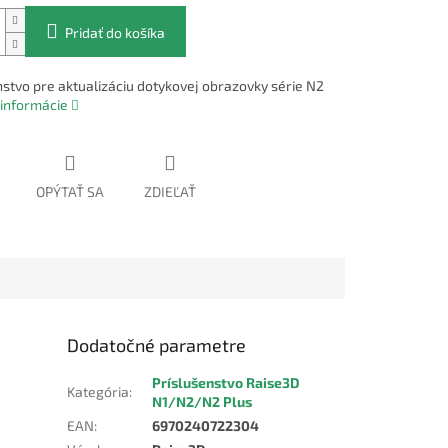
Pridať do košíka
nstvo pre aktualizáciu dotykovej obrazovky série N2
 informácie
OPÝTAŤ SA
ZDIEĽAŤ
Dodatočné parametre
a
Príslušenstvo Raise3D
Kategória
:
N1/N2/N2 Plus
EAN
:
6970240722304