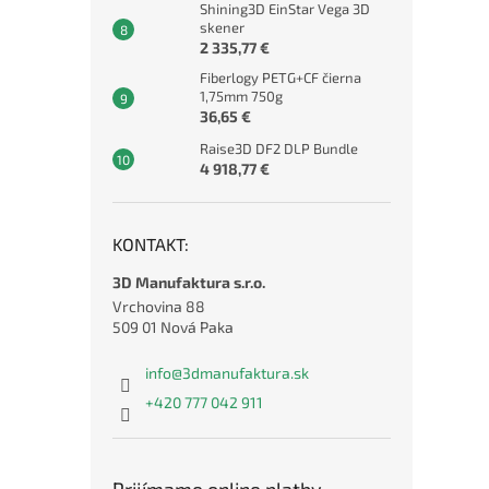
Shining3D EinStar Vega 3D
skener
2 335,77 €
Fiberlogy PETG+CF čierna
1,75mm 750g
36,65 €
Raise3D DF2 DLP Bundle
4 918,77 €
KONTAKT:
3D Manufaktura s.r.o.
Vrchovina 88
509 01 Nová Paka
info
@
3dmanufaktura.sk
+420 777 042 911