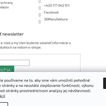
 ochrany
+420 777 042 911
údajov
Facebook
3DManufaktura
ť newsletter
j e-mail a my Vám budeme zasielať informácie o
duktoch na našom e-shope.
ÁSIŤ SA
ie používame na to, aby sme vám umožnili pohodlné
e stránky a na neustále zlepšovanie funkčnosti, výkonu
Shoptet.sk
osti stránky prostredníctvom analýzy jej návštevnosti.
cií