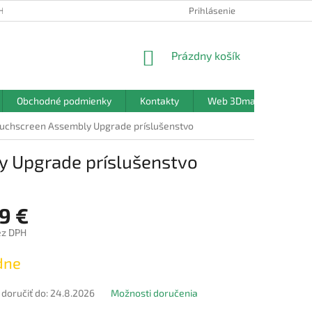
HRANY OSOBNÝCH ÚDAJOV
Prihlásenie
NÁKUPNÝ
Prázdny košík
KOŠÍK
Obchodné podmienky
Kontakty
Web 3Dmanufaktura.sk
uchscreen Assembly Upgrade príslušenstvo
y Upgrade príslušenstvo
9 €
ez DPH
ová
dne
oručiť do:
24.8.2026
Možnosti doručenia