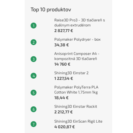
Top 10 produktov
Raise3D Pro3 - 3D tlačiareň s
duálnym extrudérom
2 827,77 €
Polymaker Polydryer - box
34,38 €
Anisoprint Composer A4 -
kompozitná 3D tlačiareň
14 760 €
Shining3D Einstar 2
1 227,54 €
Polymaker PolyTerra PLA
Cotton White 1,75mm 1kg
18,44 €
Shining3D Einstar Rockit
2 212,77 €
Shining3D EinScan Rigil Lite
4 020,87 €