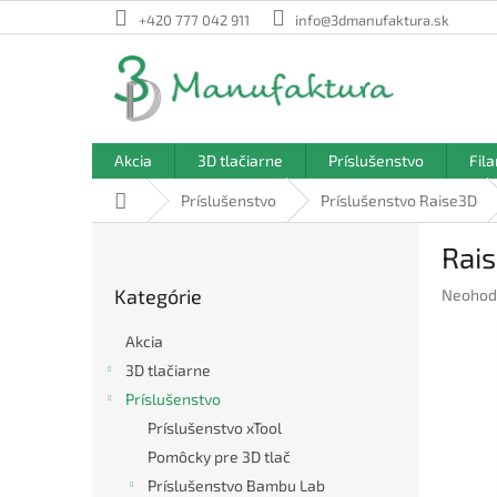
Prejsť
+420 777 042 911
info@3dmanufaktura.sk
na
obsah
Akcia
3D tlačiarne
Príslušenstvo
Fil
Domov
Príslušenstvo
Príslušenstvo Raise3D
B
Rai
o
Preskočiť
č
Kategórie
Prieme
Neohod
kategórie
n
hodnote
ý
produkt
Akcia
p
je
3D tlačiarne
a
0,0
Príslušenstvo
z
n
5
e
Príslušenstvo xTool
hviezdič
l
Pomôcky pre 3D tlač
Príslušenstvo Bambu Lab