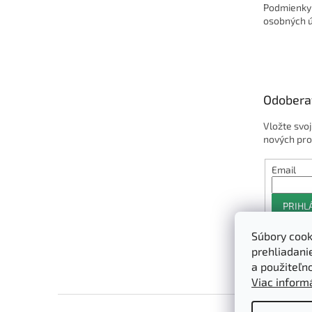
Podmienky
osobných 
Odobera
Vložte svo
nových pro
Email
PRIHL
Súbory cook
prehliadani
a použiteľn
Viac informá