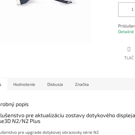
Prísluše
Detailné
TLAČ
s
Hodnotenie
Diskusia
Značka
robný popis
slušenstvo pre aktualizáciu zostavy dotykového displej
se3D N2/N2 Plus
lušenstvo pre upgrade dotykovej obrazovky série N2