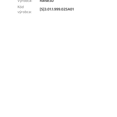
Výrobca
:
Raise3D
Kód
[S]3.01.1.999.025A01
výrobca
: