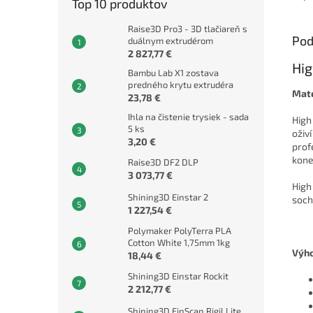
Top 10 produktov
Raise3D Pro3 - 3D tlačiareň s
Pod
duálnym extrudérom
2 827,77 €
Hig
Bambu Lab X1 zostava
predného krytu extrudéra
Mate
23,78 €
Ihla na čistenie trysiek - sada
High
5 ks
oživ
3,20 €
prof
kone
Raise3D DF2 DLP
3 073,77 €
High
Shining3D Einstar 2
soch
1 227,54 €
Polymaker PolyTerra PLA
Cotton White 1,75mm 1kg
Výh
18,44 €
Shining3D Einstar Rockit
2 212,77 €
Shining3D EinScan Rigil Lite