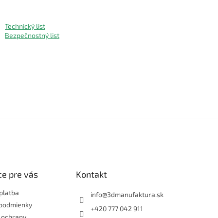
Technický list
Bezpečnostný list
e pre vás
Kontakt
platba
info
@
3dmanufaktura.sk
podmienky
+420 777 042 911
 ochrany