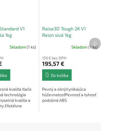
Standard V1
Raise3D Tough 2K V1
la 1kg
Resin sivá 1kg
Ďalší
produkt
Skladom
(1 ks)
Skladom
(1 ks)
PH
159 € bez DPH
€
195,57 €
šíka
Do košíka
sná kvalita tlače
Pevný a silnýVynikajúca
ná technológia
húževnatosťPevnosť a tuhosť
myselná kvalita a
podobná ABS
y Efektívne
ateriálu
 konektivita a
á prívetivosť