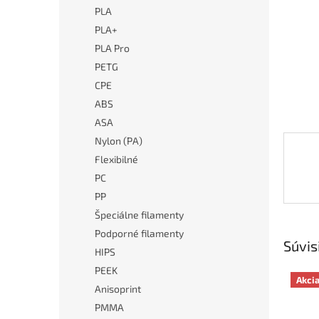
PLA
PLA+
PLA Pro
PETG
CPE
ABS
ASA
Nylon (PA)
Flexibilné
PC
PP
Špeciálne filamenty
Podporné filamenty
Súvis
HIPS
PEEK
Akci
Anisoprint
PMMA