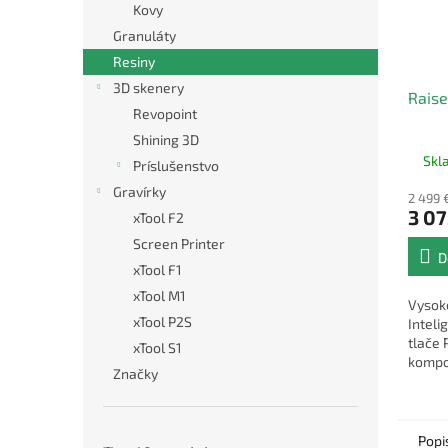
Kovy
Granuláty
Resiny
3D skenery
Rais
Revopoint
Shining 3D
Skl
Príslušenstvo
Gravírky
2 499 
3 07
xTool F2
Screen Printer
D
xTool F1
xTool M1
Vysoko
xTool P2S
Inteli
tlače 
xTool S1
kompo
Značky
riaden
Všest
pripoj
Popi