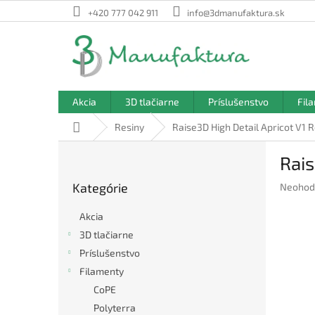
Prejsť
+420 777 042 911
info@3dmanufaktura.sk
na
obsah
Akcia
3D tlačiarne
Príslušenstvo
Fil
Domov
Resiny
Raise3D High Detail Apricot V1 R
B
Rais
o
Preskočiť
č
Kategórie
Prieme
Neohod
kategórie
n
hodnote
ý
produkt
Akcia
p
je
3D tlačiarne
a
0,0
Príslušenstvo
z
n
5
e
Filamenty
hviezdič
l
CoPE
Polyterra