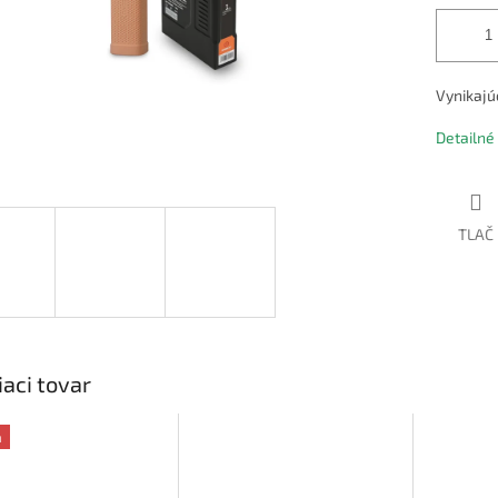
Vynikajú
Detailné
TLAČ
iaci tovar
a