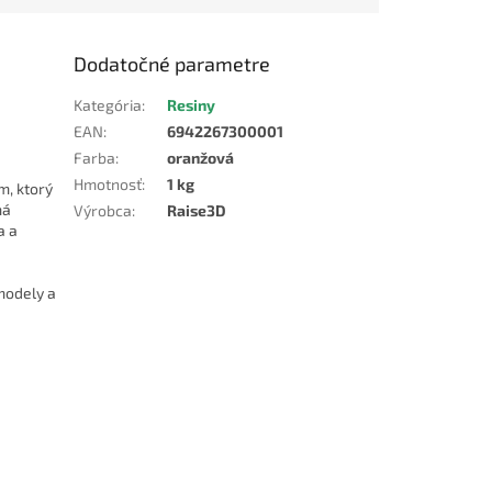
Dodatočné parametre
Kategória
:
Resiny
EAN
:
6942267300001
Farba
:
oranžová
Hmotnosť
:
1 kg
m, ktorý
má
Výrobca
:
Raise3D
a a
modely a