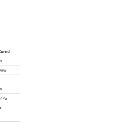
Cured
a
MPa
a
MPa
m