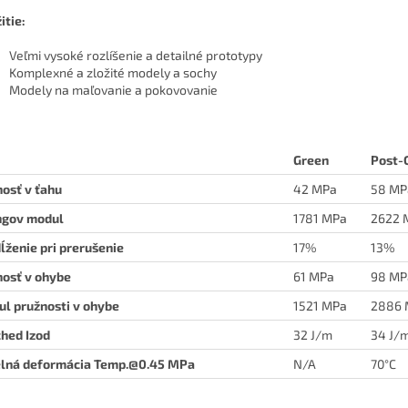
itie:
Veľmi vysoké rozlíšenie a detailné prototypy
Komplexné a zložité modely a sochy
Modely na maľovanie a pokovovanie
Green
Post-
osť v ťahu
42 MPa
58 MP
ngov modul
1781 MPa
2622 
ĺženie pri prerušenie
17%
13%
osť v ohybe
61 MPa
98 MP
l pružnosti v ohybe
1521 MPa
2886 
hed Izod
32 J/m
34 J/
lná deformácia Temp.@0.45 MPa
N/A
70°C