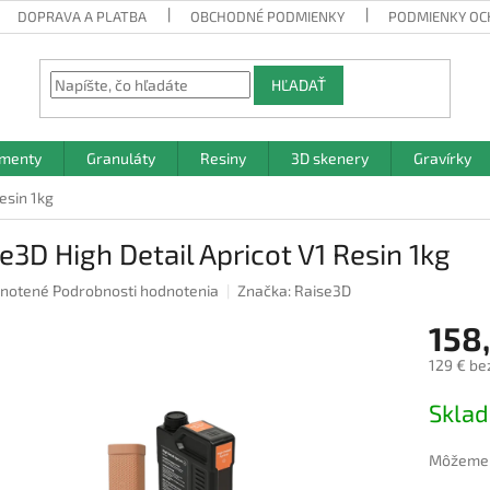
DOPRAVA A PLATBA
OBCHODNÉ PODMIENKY
PODMIENKY OC
HĽADAŤ
amenty
Granuláty
Resiny
3D skenery
Gravírky
esin 1kg
e3D High Detail Apricot V1 Resin 1kg
rné
notené
Podrobnosti hodnotenia
Značka:
Raise3D
nie
158
u
129 € be
Jednotk
Skla
cena:
iek.
Môžeme d