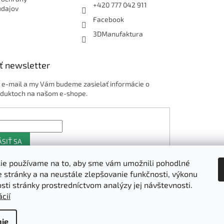
+420 777 042 911
údajov
Facebook
3DManufaktura
ť newsletter
j e-mail a my Vám budeme zasielať informácie o
duktoch na našom e-shope.
ÁSIŤ SA
ie používame na to, aby sme vám umožnili pohodlné
e stránky a na neustále zlepšovanie funkčnosti, výkonu
Shoptet.sk
osti stránky prostredníctvom analýzy jej návštevnosti.
cií
ie