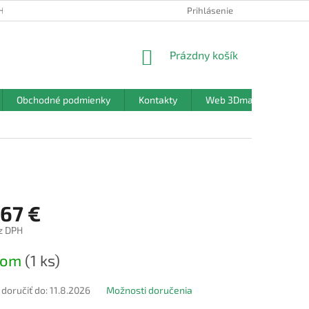
HRANY OSOBNÝCH ÚDAJOV
Prihlásenie
NÁKUPNÝ
Prázdny košík
KOŠÍK
Obchodné podmienky
Kontakty
Web 3Dmanufaktura.sk
,67 €
z DPH
ová
dom
(1 ks)
oručiť do:
11.8.2026
Možnosti doručenia