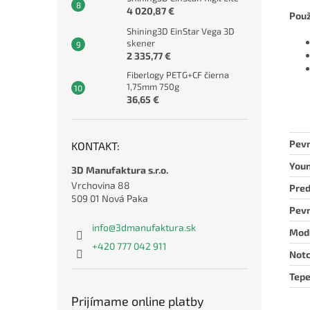
4 020,87 €
Použ
Shining3D EinStar Vega 3D
skener
2 335,77 €
Fiberlogy PETG+CF čierna
1,75mm 750g
36,65 €
Pevn
KONTAKT:
You
3D Manufaktura s.r.o.
Vrchovina 88
Pred
509 01 Nová Paka
Pevn
info
@
3dmanufaktura.sk
Modu
+420 777 042 911
Notc
Tepe
Prijímame online platby