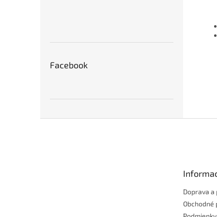
Facebook
Z
á
p
ä
t
Informac
i
e
Doprava a 
Obchodné 
Podmienky