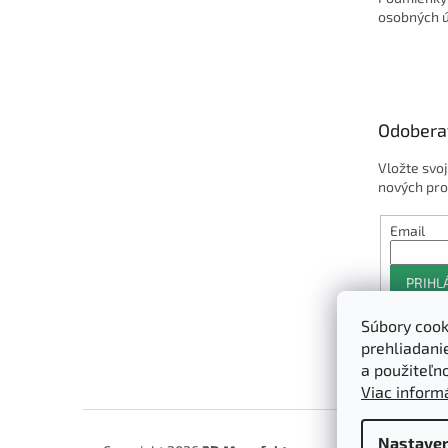
osobných 
Odobera
Vložte svo
nových pro
Email
PRIHL
Súbory cook
prehliadani
a použiteľn
Viac informá
Nastaven