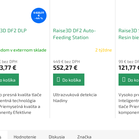
5 533,77
€
–44 %
e3D DF2 DLP
Raise3D DF2 Auto-
Raise3D 
Feeding Station
Resin bie
adom v externom sklade
2 týždne
€ bez DPH
449 € bez DPH
99 € bez D
3,77 €
552,27 €
121,77 
o košíka
Do košíka
Do ko
 presná kvalita tlače
Ultrazvuková detekcia
Vysoko pre
gentná technológia
hladiny
Inteligent
Priemyselná kvalita a
tlače Prie
nenty Efektívne
komponent
ie materiálu
riadenie m
ranné možnosti
Všestranná
enia a používateľská...
užívateľsk
s
Hodnotenie
Diskusia
Značka