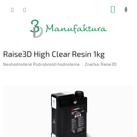
Prejsť
NÁKUP
na
obsah
KOŠÍK
Raise3D High Clear Resin 1kg
Priemerné
Neohodnotené
Podrobnosti hodnotenia
Značka:
Raise3D
hodnotenie
produktu
je
0,0
z
5
hviezdičiek.