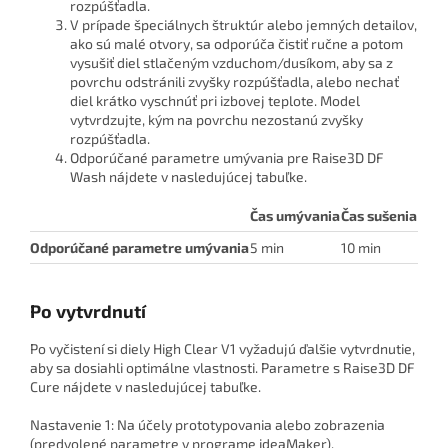
rozpúšťadla.
V prípade špeciálnych štruktúr alebo jemných detailov,
ako sú malé otvory, sa odporúča čistiť ručne a potom
vysušiť diel stlačeným vzduchom/dusíkom, aby sa z
povrchu odstránili zvyšky rozpúšťadla, alebo nechať
diel krátko vyschnúť pri izbovej teplote. Model
vytvrdzujte, kým na povrchu nezostanú zvyšky
rozpúšťadla.
Odporúčané parametre umývania pre Raise3D DF
Wash nájdete v nasledujúcej tabuľke.
Čas umývania
Čas sušenia
Odporúčané parametre umývania
5 min
10 min
Po vytvrdnutí
Po vyčistení si diely High Clear V1 vyžadujú ďalšie vytvrdnutie,
aby sa dosiahli optimálne vlastnosti. Parametre s Raise3D DF
Cure nájdete v nasledujúcej tabuľke.
Nastavenie 1: Na účely prototypovania alebo zobrazenia
(predvolené parametre v programe ideaMaker).