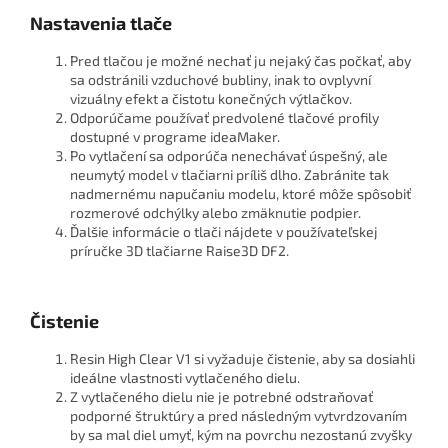
Nastavenia tlače
Pred tlačou je možné nechať ju nejaký čas počkať, aby
sa odstránili vzduchové bubliny, inak to ovplyvní
vizuálny efekt a čistotu konečných výtlačkov.
Odporúčame používať predvolené tlačové profily
dostupné v programe ideaMaker.
Po vytlačení sa odporúča nenechávať úspešný, ale
neumytý model v tlačiarni príliš dlho. Zabránite tak
nadmernému napučaniu modelu, ktoré môže spôsobiť
rozmerové odchýlky alebo zmäknutie podpier.
Ďalšie informácie o tlači nájdete v používateľskej
príručke 3D tlačiarne Raise3D DF2.
Čistenie
Resin High Clear V1 si vyžaduje čistenie, aby sa dosiahli
ideálne vlastnosti vytlačeného dielu.
Z vytlačeného dielu nie je potrebné odstraňovať
podporné štruktúry a pred následným vytvrdzovaním
by sa mal diel umyť, kým na povrchu nezostanú zvyšky