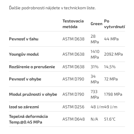
Ďalšie podrobnosti nájdete v technickom liste.
Testovacia
Po
Green
metóda
vytvrdnutí
28
Pevnosť v ťahu
ASTM D638
44 MPa
MPa
1410
Youngův modul
ASTM D638
2092 MPa
MPa
Rozšírenie o prerušenie
ASTM D638
31%
14,5%
34
Pevnosť v ohybe
ASTM D790
72 MPa
MPa
733
Modul pružnosti v ohybe
ASTM D790
1798 MPa
MPa
Izod so zárezmi
ASTM D256
48 J/m
49 J/m
Tepelná deformácia
ASTM D648
N/A
51.6°C
Temp.@0.45 MPa