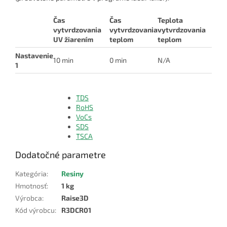
Čas
Čas
Teplota
vytvrdzovania
vytvrdzovania
vytvrdzovania
UV žiarením
teplom
teplom
Nastavenie
10 min
0 min
N/A
1
TDS
RoHS
VoCs
SDS
TSCA
Dodatočné parametre
Kategória
:
Resiny
Hmotnosť
:
1 kg
Výrobca
:
Raise3D
Kód výrobcu
:
R3DCR01