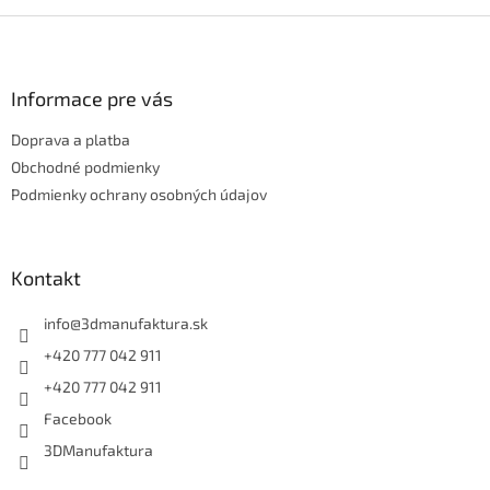
Z
á
p
ä
Informace pre vás
t
Doprava a platba
i
e
Obchodné podmienky
Podmienky ochrany osobných údajov
Kontakt
info
@
3dmanufaktura.sk
+420 777 042 911
+420 777 042 911
Facebook
3DManufaktura