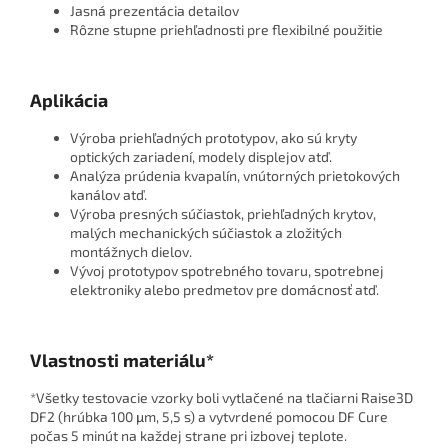
Jasná prezentácia detailov
Rôzne stupne priehľadnosti pre flexibilné použitie
Aplikácia
Výroba priehľadných prototypov, ako sú kryty
optických zariadení, modely displejov atď.
Analýza prúdenia kvapalín, vnútorných prietokových
kanálov atď.
Výroba presných súčiastok, priehľadných krytov,
malých mechanických súčiastok a zložitých
montážnych dielov.
Vývoj prototypov spotrebného tovaru, spotrebnej
elektroniky alebo predmetov pre domácnosť atď.
Vlastnosti materiálu*
*Všetky testovacie vzorky boli vytlačené na tlačiarni Raise3D
DF2 (hrúbka 100 μm, 5,5 s) a vytvrdené pomocou DF Cure
počas 5 minút na každej strane pri izbovej teplote.