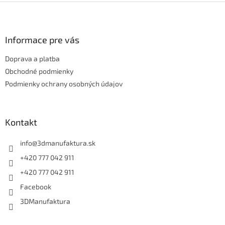
Z
á
p
ä
Informace pre vás
t
Doprava a platba
i
e
Obchodné podmienky
Podmienky ochrany osobných údajov
Kontakt
info
@
3dmanufaktura.sk
+420 777 042 911
+420 777 042 911
Facebook
3DManufaktura