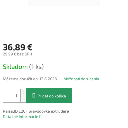
36,89 €
29,99 € bez DPH
Jednotková
Skladom
(1 ks)
cena:
Môžeme doručiť do:
12.8.2026
Možnosti doručenia
Pridať do košíka
Raise3D E2CF prevodovka extrudéra
Detailné informácie