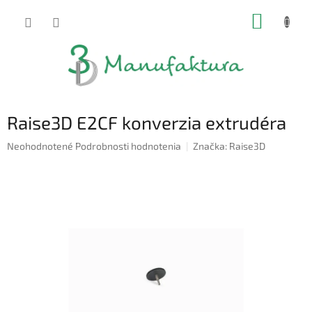
Prejsť
NÁKUP
na
obsah
KOŠÍK
Raise3D E2CF konverzia extrudéra
Priemerné
Neohodnotené
Podrobnosti hodnotenia
Značka:
Raise3D
hodnotenie
produktu
je
0,0
z
5
hviezdičiek.