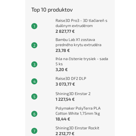
Top 10 produktov
Raise3D Pro3 - 3D tlačiareň s
duálnym extrudérom
2 827,77 €
Bambu Lab X1 zostava
predného krytu extrudéra
23,78 €
Ihla na čistenie trysiek - sada
5 ks
3,20 €
Raise3D DF2 DLP
3 073,77 €
Shining3D Einstar 2
1 227,54 €
Polymaker PolyTerra PLA
Cotton White 1,75mm 1kg
18,44 €
Shining3D Einstar Rockit
2 212,77 €