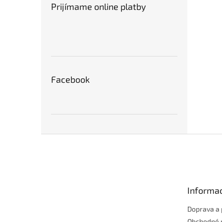
Prijímame online platby
Facebook
Z
á
p
ä
t
Informac
i
e
Doprava a 
Obchodné 