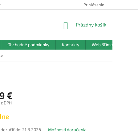
HRANY OSOBNÝCH ÚDAJOV
Prihlásenie
NÁKUPNÝ
Prázdny košík
KOŠÍK
Obchodné podmienky
Kontakty
Web 3Dmanufaktura.sk
ox
9 €
ez DPH
ová
dne
oručiť do:
21.8.2026
Možnosti doručenia