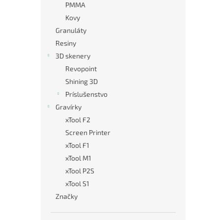
PMMA
Kovy
Granuláty
Resiny
3D skenery
Revopoint
Shining 3D
Príslušenstvo
Gravírky
xTool F2
Screen Printer
xTool F1
xTool M1
xTool P2S
xTool S1
Značky