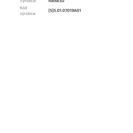
Výrobca
:
Raise3D
Kód
[S]5.01.07019A01
výrobca
: