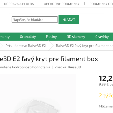
DOPRAVA A PLATBA
OBCHODNÉ PODMIENKY
PODMIENKY OC
HĽADAŤ
amenty
Granuláty
Resiny
3D skenery
Gravírky
Príslušenstvo Raise3D E2
Raise3D E2 ľavý kryt pre filament b
e3D E2 ľavý kryt pre filament box
rné
notené
Podrobnosti hodnotenia
Značka:
Raise3D
nie
12,2
u
9,99 € b
Jednotk
2 týž
cena:
iek.
Môžeme d