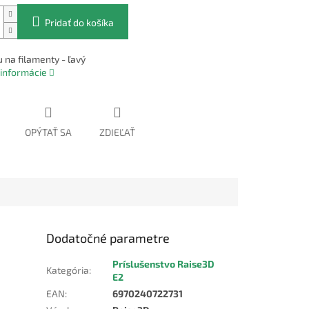
Pridať do košíka
 na filamenty - ľavý
 informácie
OPÝTAŤ SA
ZDIEĽAŤ
Dodatočné parametre
Príslušenstvo Raise3D
Kategória
:
E2
EAN
:
6970240722731