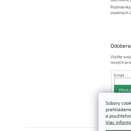
Podmienky
osobných 
Odobera
Vložte svo
nových pro
Email
PRIHL
Súbory cook
prehliadani
a použiteľn
Viac informá