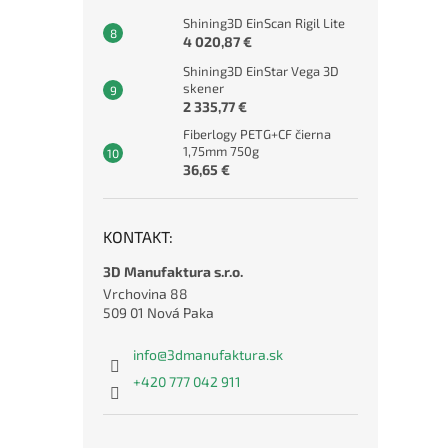
Shining3D EinScan Rigil Lite
4 020,87 €
Shining3D EinStar Vega 3D
skener
2 335,77 €
Fiberlogy PETG+CF čierna
1,75mm 750g
36,65 €
KONTAKT:
3D Manufaktura s.r.o.
Vrchovina 88
509 01 Nová Paka
info
@
3dmanufaktura.sk
+420 777 042 911