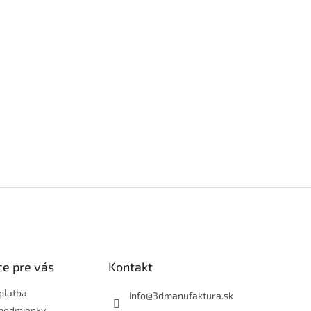
e pre vás
Kontakt
platba
info
@
3dmanufaktura.sk
podmienky