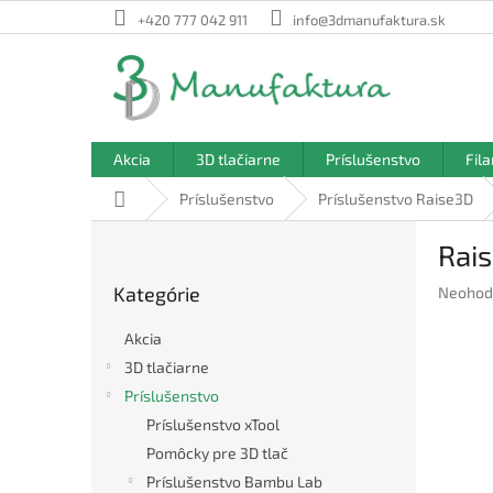
Prejsť
+420 777 042 911
info@3dmanufaktura.sk
na
obsah
Akcia
3D tlačiarne
Príslušenstvo
Fil
Domov
Príslušenstvo
Príslušenstvo Raise3D
B
Rais
o
Preskočiť
č
Kategórie
Prieme
Neohod
kategórie
n
hodnote
ý
produkt
Akcia
p
je
3D tlačiarne
a
0,0
Príslušenstvo
z
n
5
e
Príslušenstvo xTool
hviezdič
l
Pomôcky pre 3D tlač
Príslušenstvo Bambu Lab