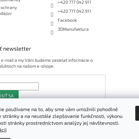
+420 777 042 911
 ochrany
+420 777 042 911
údajov
Facebook
3DManufaktura
ť newsletter
j e-mail a my Vám budeme zasielať informácie o
duktoch na našom e-shope.
ÁSIŤ SA
ie používame na to, aby sme vám umožnili pohodlné
e stránky a na neustále zlepšovanie funkčnosti, výkonu
Shoptet.sk
osti stránky prostredníctvom analýzy jej návštevnosti.
cií