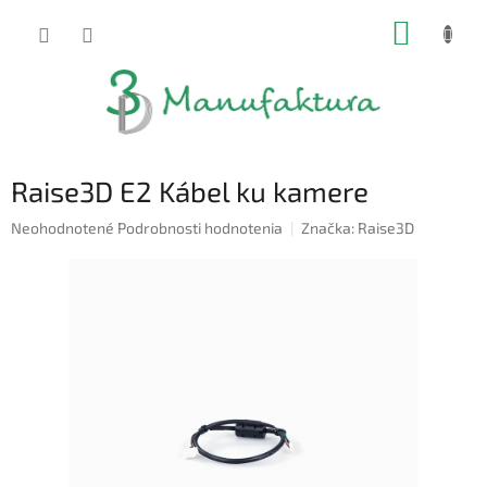
Prejsť
NÁKUP
na
obsah
KOŠÍK
Raise3D E2 Kábel ku kamere
Priemerné
Neohodnotené
Podrobnosti hodnotenia
Značka:
Raise3D
hodnotenie
produktu
je
0,0
z
5
hviezdičiek.