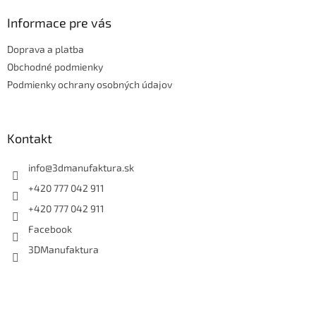
p
ä
Informace pre vás
t
Doprava a platba
i
e
Obchodné podmienky
Podmienky ochrany osobných údajov
Kontakt
info
@
3dmanufaktura.sk
+420 777 042 911
+420 777 042 911
Facebook
3DManufaktura