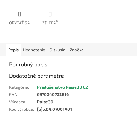
OPÝTAŤ SA
ZDIEĽAŤ
Popis
Hodnotenie
Diskusia
Značka
Podrobný popis
Dodatočné parametre
Kategória
:
Príslušenstvo Raise3D E2
EAN
:
6970240722816
Výrobca
:
Raise3D
Kód výrobca
:
[S]5.04.07001A01
Z
á