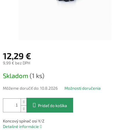
12,29 €
9,99 € bez DPH
Jednotková
Skladom
(1 ks)
cena:
Môžeme doručiť do:
10.8.2026
Možnosti doručenia
Pridať do košíka
Koncový spínač osi Y/Z
Detailné informácie