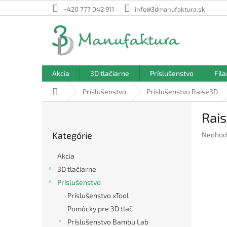
Prejsť
+420 777 042 911
info@3dmanufaktura.sk
na
obsah
Akcia
3D tlačiarne
Príslušenstvo
Fil
Domov
Príslušenstvo
Príslušenstvo Raise3D
B
Rai
o
Preskočiť
č
Kategórie
Prieme
Neohod
kategórie
n
hodnote
ý
produkt
Akcia
p
je
3D tlačiarne
a
0,0
Príslušenstvo
z
n
5
e
Príslušenstvo xTool
hviezdič
l
Pomôcky pre 3D tlač
Príslušenstvo Bambu Lab