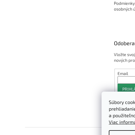
Podmienky
osobných 
Odobera
Vložte svo
nových pro
Email
PRIHL
Súbory cook
prehliadani
a použiteľn
Viac informá