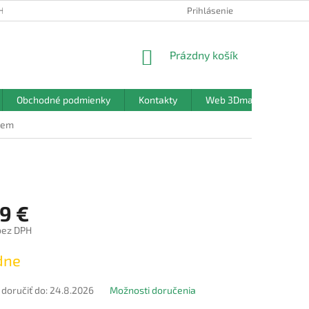
HRANY OSOBNÝCH ÚDAJOV
Prihlásenie
NÁKUPNÝ
Prázdny košík
KOŠÍK
Obchodné podmienky
Kontakty
Web 3Dmanufaktura.sk
tem
9 €
bez DPH
ová
dne
oručiť do:
24.8.2026
Možnosti doručenia