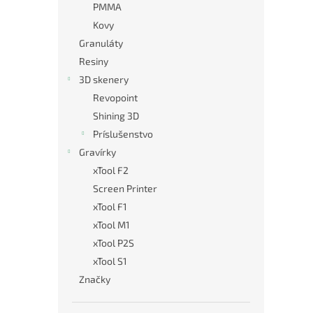
PMMA
Kovy
Granuláty
Resiny
3D skenery
Revopoint
Shining 3D
Príslušenstvo
Gravírky
xTool F2
Screen Printer
xTool F1
xTool M1
xTool P2S
xTool S1
Značky