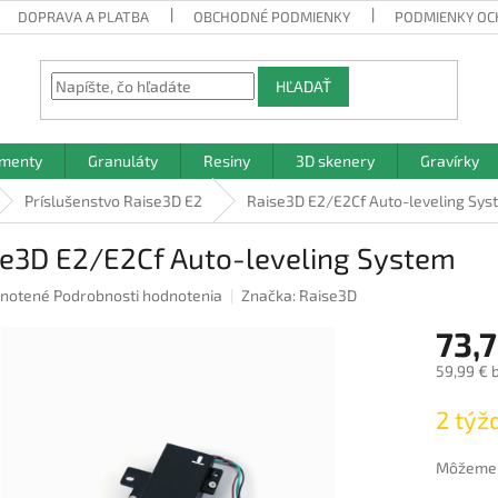
DOPRAVA A PLATBA
OBCHODNÉ PODMIENKY
PODMIENKY OC
HĽADAŤ
amenty
Granuláty
Resiny
3D skenery
Gravírky
Príslušenstvo Raise3D E2
Raise3D E2/E2Cf Auto-leveling Sys
se3D E2/E2Cf Auto-leveling System
rné
notené
Podrobnosti hodnotenia
Značka:
Raise3D
nie
73,7
u
59,99 € 
Jednotk
2 týž
cena:
iek.
Môžeme d