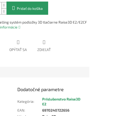
Pridať do košíka
elling systém podložky 3D tlačiarne Raise3D E2/E2CF
 informácie
OPÝTAŤ SA
ZDIEĽAŤ
Dodatočné parametre
Príslušenstvo Raise3D
Kategória
:
E2
EAN
:
6970240722656