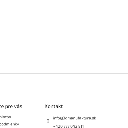
e pre vás
Kontakt
platba
info
@
3dmanufaktura.sk
podmienky
+420 777 042 911