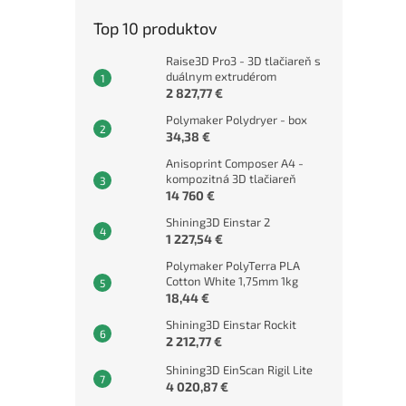
Top 10 produktov
Raise3D Pro3 - 3D tlačiareň s
duálnym extrudérom
2 827,77 €
Polymaker Polydryer - box
34,38 €
Anisoprint Composer A4 -
kompozitná 3D tlačiareň
14 760 €
Shining3D Einstar 2
1 227,54 €
Polymaker PolyTerra PLA
Cotton White 1,75mm 1kg
18,44 €
Shining3D Einstar Rockit
2 212,77 €
Shining3D EinScan Rigil Lite
4 020,87 €