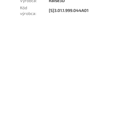
Výrobca
:
Raise3D
Kód
[S]3.01.1.999.044A01
výrobca
: