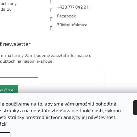
 ochrany
+420 777 042 911
údajov
Facebook
3DManufaktura
ť newsletter
j e-mail a my Vám budeme zasielať informácie o
duktoch na našom e-shope.
ÁSIŤ SA
ie používame na to, aby sme vám umožnili pohodlné
e stránky a na neustále zlepšovanie funkčnosti, výkonu
Shoptet.sk
osti stránky prostredníctvom analýzy jej návštevnosti.
cií