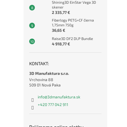
Shining3D EinStar Vega 3D
skener
2 335,77 €
Fiberlogy PETG+CF čierna
1,75mm 750g
36,65 €
Raise3D DF2 DLP Bundle
4 918,77 €
KONTAKT:
3D Manufaktura s.r.o.
Vrchovina 88
509 01 Nová Paka
info
@
3dmanufaktura.sk
+420 777 042 911