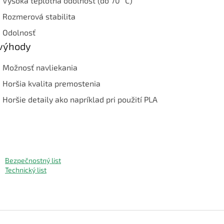
Vysoká teplotná odolnosť (do 70 °C)
Rozmerová stabilita
Odolnosť
výhody
Možnosť navliekania
Horšia kvalita premostenia
Horšie detaily ako napríklad pri použití PLA
Bezpečnostný list
Technický list