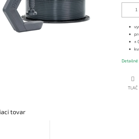
vy
pr
± 
kv
Detailné
TLAČ
iaci tovar