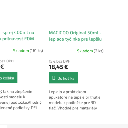
 sprej 400ml na
MAGIGOO Original 50ml -
u priľnavosť FDM
lepiaca tyčinka pre lepšiu
priľnavosť FDM 3D tlače
Skladom
(161 ks)
Skladom
(2 ks)
 bez DPH
15 € bez DPH
 €
18,45 €
o košíka
Do košíka
ý lak na zlepšenie
Lepidlo v praktickom
vosti modelu k
aplikátore na lepšie priľnutie
evanej podložke.Vhodný
modelu k podložke pre 3D
lenené podložky, PEI
tlač. Vhodné pre materiály
 magnetické podložky
PLA, ABS, ASA.