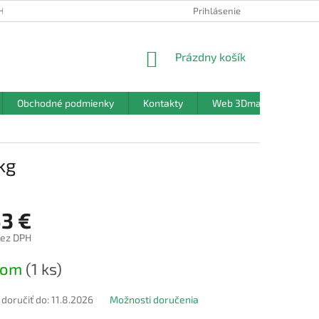
HRANY OSOBNÝCH ÚDAJOV
Prihlásenie
NÁKUPNÝ
Prázdny košík
KOŠÍK
Obchodné podmienky
Kontakty
Web 3Dmanufaktura.sk
kg
53 €
bez DPH
ová
dom
(1 ks)
oručiť do:
11.8.2026
Možnosti doručenia