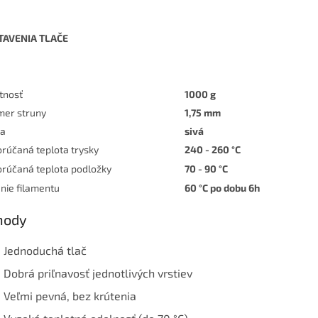
TAVENIA TLAČE
tnosť
1000 g
mer struny
1,75 mm
ba
sivá
rúčaná teplota trysky
240 - 260 °C
rúčaná teplota podložky
70 - 90 °C
nie filamentu
60 °C po dobu 6h
hody
Jednoduchá tlač
Dobrá priľnavosť jednotlivých vrstiev
Veľmi pevná, bez krútenia