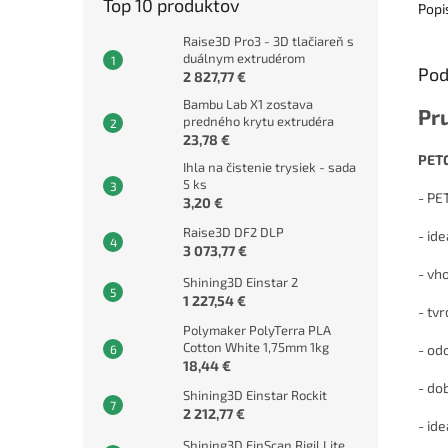
Top 10 produktov
Popi
Raise3D Pro3 - 3D tlačiareň s
duálnym extrudérom
Pod
2 827,77 €
Bambu Lab X1 zostava
Pr
predného krytu extrudéra
23,78 €
PET
Ihla na čistenie trysiek - sada
5 ks
- PE
3,20 €
Raise3D DF2 DLP
- id
3 073,77 €
- vh
Shining3D Einstar 2
1 227,54 €
- tv
Polymaker PolyTerra PLA
Cotton White 1,75mm 1kg
- od
18,44 €
- do
Shining3D Einstar Rockit
2 212,77 €
- id
Shining3D EinScan Rigil Lite