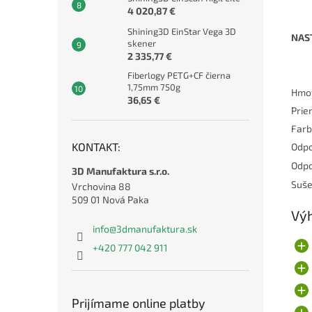
4 020,87 €
Shining3D EinStar Vega 3D
NAS
skener
2 335,77 €
Fiberlogy PETG+CF čierna
1,75mm 750g
Hmo
36,65 €
Prie
Far
KONTAKT:
Odpo
Odpo
3D Manufaktura s.r.o.
Suše
Vrchovina 88
509 01 Nová Paka
Vý
info
@
3dmanufaktura.sk
+420 777 042 911
Prijímame online platby