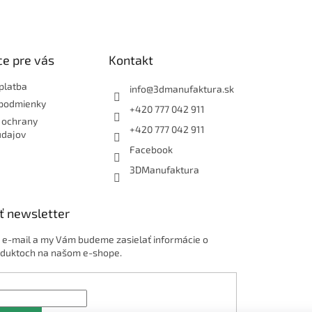
e pre vás
Kontakt
platba
info
@
3dmanufaktura.sk
podmienky
+420 777 042 911
 ochrany
+420 777 042 911
údajov
Facebook
3DManufaktura
ť newsletter
j e-mail a my Vám budeme zasielať informácie o
duktoch na našom e-shope.