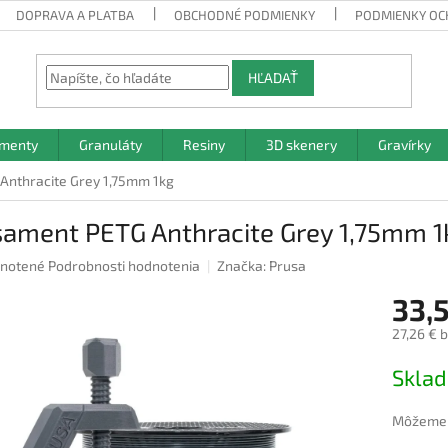
DOPRAVA A PLATBA
OBCHODNÉ PODMIENKY
PODMIENKY OC
HĽADAŤ
amenty
Granuláty
Resiny
3D skenery
Gravírky
Anthracite Grey 1,75mm 1kg
sament PETG Anthracite Grey 1,75mm 1
rné
notené
Podrobnosti hodnotenia
Značka:
Prusa
nie
33,
u
27,26 € 
Jednotk
Skla
cena:
iek.
Môžeme d