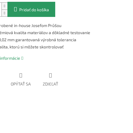
Pridať do košíka
robené in-house Josefom Průšou
émiová kvalita materiálov a dôkladné testovanie
0,02 mm garantovaná výrobná tolerancia
alita, ktorú si môžete skontrolovať
 informácie
OPÝTAŤ SA
ZDIEĽAŤ