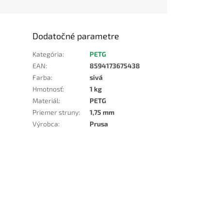
Dodatočné parametre
Kategória
:
PETG
EAN
:
8594173675438
Farba
:
sivá
Hmotnosť
:
1 kg
Materiál
:
PETG
Priemer struny
:
1,75 mm
Výrobca
:
Prusa