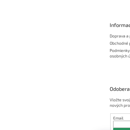
á
p
ä
t
Informac
i
e
Doprava a 
Obchodné 
Podmienky
osobných 
Odobera
Vložte svo
nových pro
Email