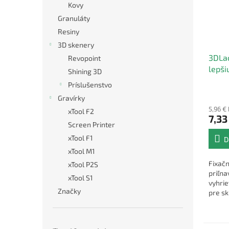
Kovy
Granuláty
Resiny
3D skenery
3DLac
Revopoint
lepši
Shining 3D
tlače
Príslušenstvo
Gravírky
5,96 €
xTool F2
7,33
Screen Printer
xTool F1
D
xTool M1
Fixačn
xTool P2S
priľna
xTool S1
vyhri
Značky
pre sk
pláty,
atď.