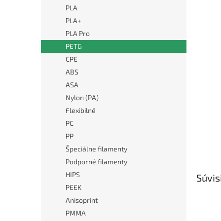
PLA
PLA+
PLA Pro
PETG
CPE
ABS
ASA
Nylon (PA)
Flexibilné
PC
PP
Špeciálne filamenty
Podporné filamenty
HIPS
Súvis
PEEK
Anisoprint
PMMA