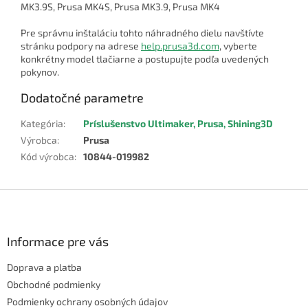
MK3.9S, Prusa MK4S, Prusa MK3.9, Prusa MK4
Pre správnu inštaláciu tohto náhradného dielu navštívte
stránku podpory na adrese
help.prusa3d.com
, vyberte
konkrétny model tlačiarne a postupujte podľa uvedených
pokynov.
Dodatočné parametre
Kategória
:
Príslušenstvo Ultimaker, Prusa, Shining3D
Výrobca
:
Prusa
Kód výrobca
:
10844-019982
Z
á
p
ä
Informace pre vás
t
Doprava a platba
i
e
Obchodné podmienky
Podmienky ochrany osobných údajov