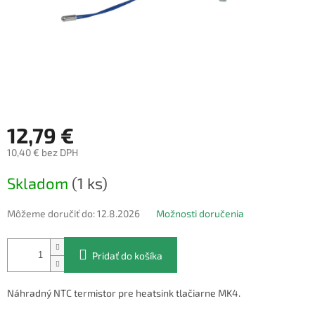
12,79 €
10,40 € bez DPH
Jednotková
Skladom
(1 ks)
cena:
Môžeme doručiť do:
12.8.2026
Možnosti doručenia
Pridať do košíka
Náhradný NTC termistor pre heatsink tlačiarne MK4.