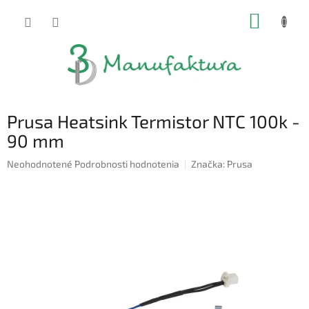
Prejsť
NÁKUP
na
obsah
KOŠÍK
Prusa Heatsink Termistor NTC 100k -
90 mm
Priemerné
Neohodnotené
Podrobnosti hodnotenia
Značka:
Prusa
hodnotenie
produktu
je
0,0
z
5
hviezdičiek.