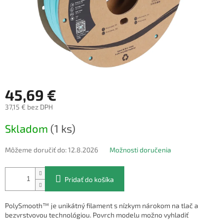
45,69 €
37,15 € bez DPH
Jednotková
Skladom
(1 ks)
cena:
Môžeme doručiť do:
12.8.2026
Možnosti doručenia
Pridať do košíka
PolySmooth™ je unikátný filament s nízkym nárokom na tlač a
bezvrstvovou technológiou. Povrch modelu možno vyhladiť