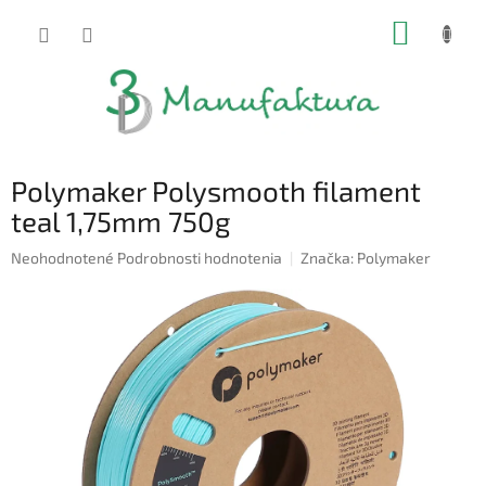
Prejsť
NÁKUP
na
obsah
KOŠÍK
Polymaker Polysmooth filament
teal 1,75mm 750g
Priemerné
Neohodnotené
Podrobnosti hodnotenia
Značka:
Polymaker
hodnotenie
produktu
je
0,0
z
5
hviezdičiek.