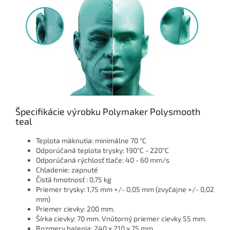
Špecifikácie výrobku Polymaker Polysmooth
teal
Teplota mäknutia: minimálne 70 °C
Odporúčaná teplota trysky: 190°C - 220°C
Odporúčaná rýchlosť tlače: 40 - 60 mm/s
Chladenie: zapnuté
Čistá hmotnosť : 0,75 kg
Priemer trysky: 1,75 mm +/- 0,05 mm (zvyčajne +/- 0,02
mm)
Priemer cievky: 200 mm.
Šírka cievky: 70 mm. Vnútorný priemer cievky 55 mm.
Rozmery balenia: 240 x 210 x 75 mm