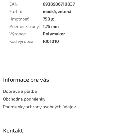
EAN
:
6938936710837
Farba
:
modrá, zelená
Hmotnosť
:
750 g
Priemer struny
:
1,75 mm
Výrobca
:
Polymaker
Kód výrobca
:
PJ01010
Z
á
p
ä
Informace pre vás
t
Doprava a platba
i
e
Obchodné podmienky
Podmienky ochrany osobných údajov
Kontakt