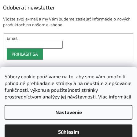
Odoberať newsletter
Vložte svoj e-mail a my Vám budeme zasielať informácie o nových
produktoch na našom e-shope.
Email
PRIHLÁSIŤ SA
Súbory cookie používame na to, aby sme vám umožnili
Shoptet.sk
pohodlné prehliadanie stránky a na neustále zlepšovanie
funkčnosti, výkonu a použiteľnosti stránky
prostredníctvom analýzy jej návštevnosti.
Viac informácií
Vytvoril Shoptet
Nastavenie
Copyright 2026
3D Manufaktura s.r.o.
. Všetky práva vyhradené.
Súhlasím
Upraviť nastavenie cookies