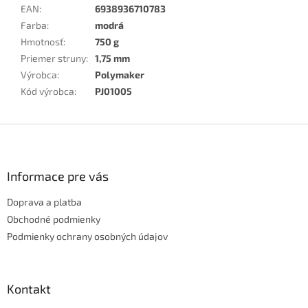
EAN
:
6938936710783
Farba
:
modrá
Hmotnosť
:
750 g
Priemer struny
:
1,75 mm
Výrobca
:
Polymaker
Kód výrobca
:
PJ01005
Z
á
p
ä
Informace pre vás
t
Doprava a platba
i
e
Obchodné podmienky
Podmienky ochrany osobných údajov
Kontakt