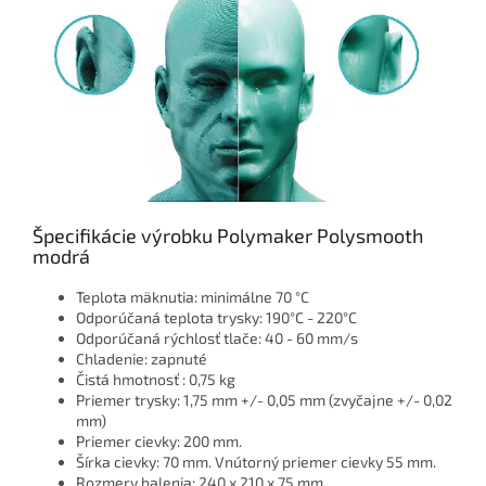
Špecifikácie výrobku Polymaker Polysmooth
modrá
Teplota mäknutia: minimálne 70 °C
Odporúčaná teplota trysky: 190°C - 220°C
Odporúčaná rýchlosť tlače: 40 - 60 mm/s
Chladenie: zapnuté
Čistá hmotnosť : 0,75 kg
Priemer trysky: 1,75 mm +/- 0,05 mm (zvyčajne +/- 0,02
mm)
Priemer cievky: 200 mm.
Šírka cievky: 70 mm. Vnútorný priemer cievky 55 mm.
Rozmery balenia: 240 x 210 x 75 mm