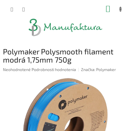
Prejsť
NÁKUP
na
obsah
KOŠÍK
Polymaker Polysmooth filament
modrá 1,75mm 750g
Priemerné
Neohodnotené
Podrobnosti hodnotenia
Značka:
Polymaker
hodnotenie
produktu
je
0,0
z
5
hviezdičiek.