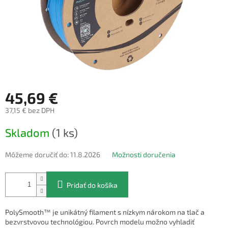
45,69 €
37,15 € bez DPH
Jednotková
Skladom
(1 ks)
cena:
Môžeme doručiť do:
11.8.2026
Možnosti doručenia
Pridať do košíka
PolySmooth™ je unikátný filament s nízkym nárokom na tlač a
bezvrstvovou technológiou. Povrch modelu možno vyhladiť