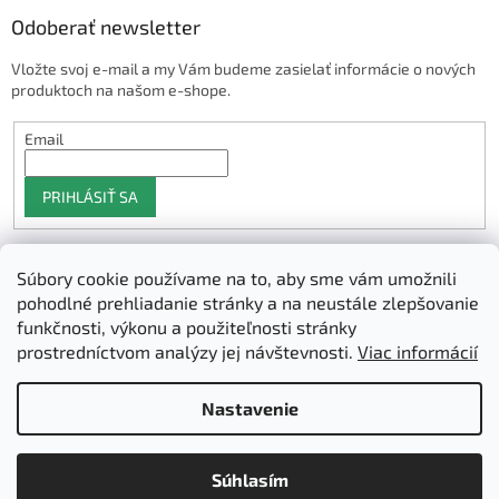
Odoberať newsletter
Vložte svoj e-mail a my Vám budeme zasielať informácie o nových
produktoch na našom e-shope.
Email
PRIHLÁSIŤ SA
Súbory cookie používame na to, aby sme vám umožnili
Shoptet.sk
pohodlné prehliadanie stránky a na neustále zlepšovanie
funkčnosti, výkonu a použiteľnosti stránky
prostredníctvom analýzy jej návštevnosti.
Viac informácií
Vytvoril Shoptet
Nastavenie
Copyright 2026
3D Manufaktura s.r.o.
. Všetky práva vyhradené.
Súhlasím
Upraviť nastavenie cookies