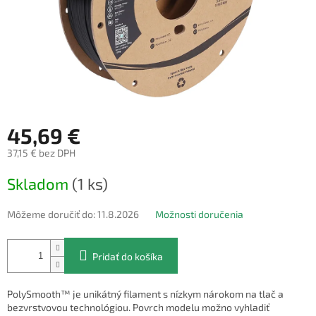
45,69 €
37,15 € bez DPH
Jednotková
Skladom
(1 ks)
cena:
Môžeme doručiť do:
11.8.2026
Možnosti doručenia
Pridať do košíka
PolySmooth™ je unikátný filament s nízkym nárokom na tlač a
bezvrstvovou technológiou. Povrch modelu možno vyhladiť