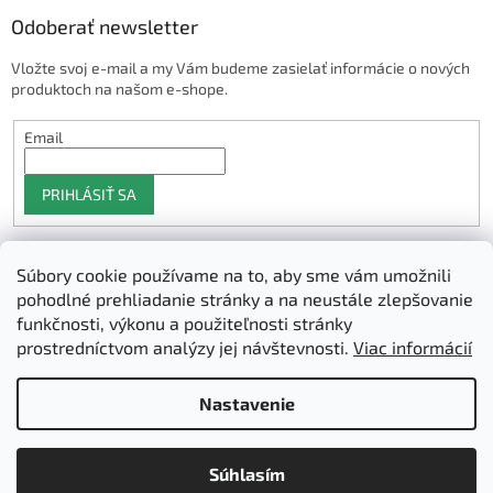
Odoberať newsletter
Vložte svoj e-mail a my Vám budeme zasielať informácie o nových
produktoch na našom e-shope.
Email
PRIHLÁSIŤ SA
Súbory cookie používame na to, aby sme vám umožnili
Shoptet.sk
pohodlné prehliadanie stránky a na neustále zlepšovanie
funkčnosti, výkonu a použiteľnosti stránky
prostredníctvom analýzy jej návštevnosti.
Viac informácií
Vytvoril Shoptet
Nastavenie
Copyright 2026
3D Manufaktura s.r.o.
. Všetky práva vyhradené.
Súhlasím
Upraviť nastavenie cookies