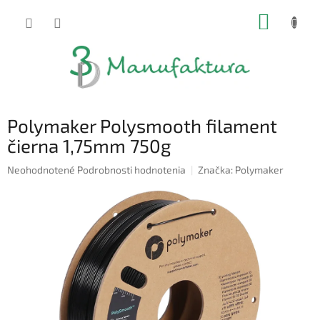
Prejsť
NÁKUP
na
obsah
KOŠÍK
Polymaker Polysmooth filament
čierna 1,75mm 750g
Priemerné
Neohodnotené
Podrobnosti hodnotenia
Značka:
Polymaker
hodnotenie
produktu
je
0,0
z
5
hviezdičiek.