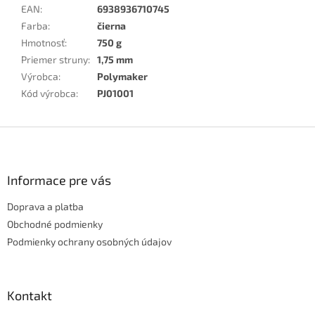
EAN
:
6938936710745
Farba
:
čierna
Hmotnosť
:
750 g
Priemer struny
:
1,75 mm
Výrobca
:
Polymaker
Kód výrobca
:
PJ01001
Z
á
p
ä
Informace pre vás
t
Doprava a platba
i
e
Obchodné podmienky
Podmienky ochrany osobných údajov
Kontakt