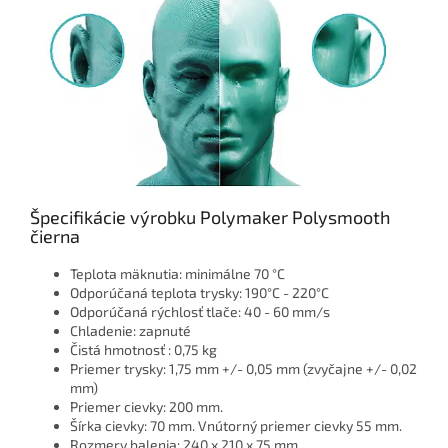
Špecifikácie výrobku Polymaker Polysmooth
čierna
Teplota mäknutia: minimálne 70 °C
Odporúčaná teplota trysky: 190°C - 220°C
Odporúčaná rýchlosť tlače: 40 - 60 mm/s
Chladenie: zapnuté
Čistá hmotnosť : 0,75 kg
Priemer trysky: 1,75 mm +/- 0,05 mm (zvyčajne +/- 0,02
mm)
Priemer cievky: 200 mm.
Šírka cievky: 70 mm. Vnútorný priemer cievky 55 mm.
Rozmery balenia: 240 x 210 x 75 mm