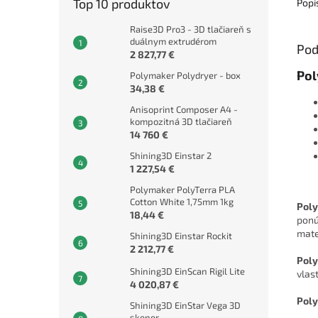
Top 10 produktov
Popi
Raise3D Pro3 - 3D tlačiareň s
duálnym extrudérom
Pod
2 827,77 €
Pol
Polymaker Polydryer - box
34,38 €
Anisoprint Composer A4 -
kompozitná 3D tlačiareň
14 760 €
Shining3D Einstar 2
1 227,54 €
Polymaker PolyTerra PLA
Cotton White 1,75mm 1kg
Pol
18,44 €
ponú
mate
Shining3D Einstar Rockit
2 212,77 €
Pol
Shining3D EinScan Rigil Lite
vlas
4 020,87 €
Pol
Shining3D EinStar Vega 3D
skener