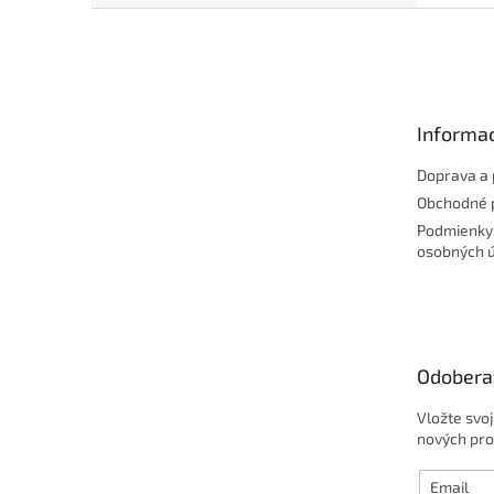
Z
á
p
ä
t
Informac
i
e
Doprava a 
Obchodné 
Podmienky
osobných 
Odobera
Vložte svo
nových pro
Email