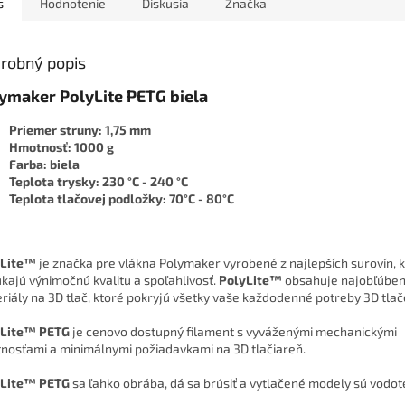
s
Hodnotenie
Diskusia
Značka
robný popis
ymaker PolyLite PETG biela
Priemer struny: 1,75 mm
Hmotnosť: 1000 g
Farba: biela
Teplota trysky: 230 °C - 240 °C
Teplota tlačovej podložky: 70°C - 80°C
yLite™
je značka pre vlákna Polymaker vyrobené z najlepších surovín, 
kajú výnimočnú kvalitu a spoľahlivosť.
PolyLite™
obsahuje najobľúben
riály na 3D tlač, ktoré pokryjú všetky vaše každodenné potreby 3D tlač
yLite™ PETG
je cenovo dostupný filament s vyváženými mechanickými
tnosťami a minimálnymi požiadavkami na 3D tlačiareň.
yLite™ PETG
sa ľahko obrába, dá sa brúsiť a vytlačené modely sú vodot