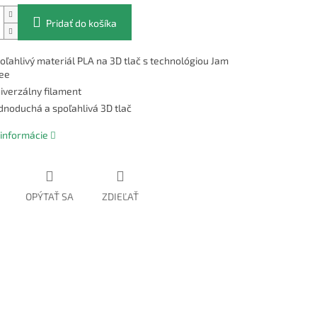
Pridať do košíka
oľahlivý materiál PLA na 3D tlač s technológiou Jam
ee
iverzálny filament
dnoduchá a spoľahlivá 3D tlač
 informácie
OPÝTAŤ SA
ZDIEĽAŤ