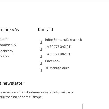
e pre vás
Kontakt
platba
info
@
3dmanufaktura.sk
podmienky
+420 777 042 911
 ochrany
+420 777 042 911
údajov
Facebook
3DManufaktura
ť newsletter
j e-mail a my Vám budeme zasielať informácie o
duktoch na našom e-shope.