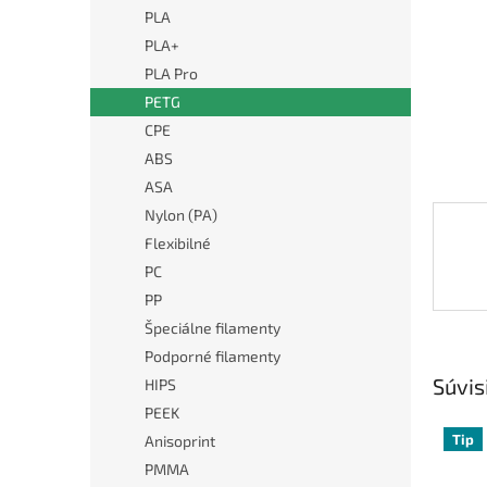
PLA
PLA+
PLA Pro
PETG
CPE
ABS
ASA
Nylon (PA)
Flexibilné
PC
PP
Špeciálne filamenty
Podporné filamenty
Súvis
HIPS
PEEK
Tip
Anisoprint
PMMA