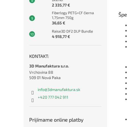
2 335,77 €
Fiberlogy PETG+CF čierna
Špe
1,75mm 750g
36,65 €
Raise3D DF2 DLP Bundle
4 918,77 €
KONTAKT:
3D Manufaktura s.r.o.
Vrchovina 88
509 01 Nová Paka
info
@
3dmanufaktura.sk
+420 777 042 911
Prijímame online platby