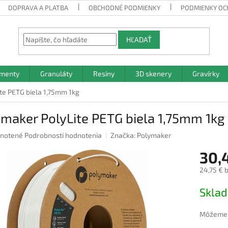
DOPRAVA A PLATBA
OBCHODNÉ PODMIENKY
PODMIENKY OC
HĽADAŤ
amenty
Granuláty
Resiny
3D skenery
Gravírky
te PETG biela 1,75mm 1kg
maker PolyLite PETG biela 1,75mm 1kg
rné
notené
Podrobnosti hodnotenia
Značka:
Polymaker
nie
30,
u
24,75 € 
Jednotk
Skla
cena:
iek.
Môžeme d