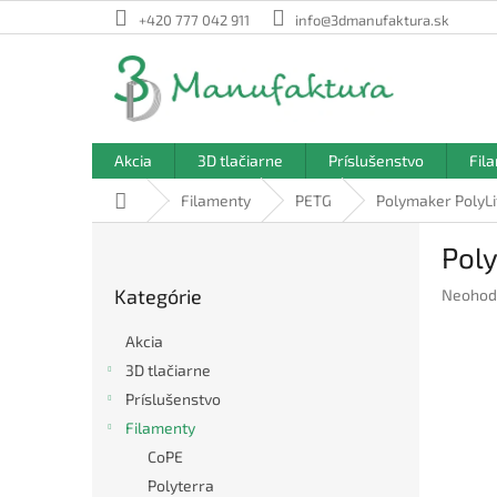
Prejsť
+420 777 042 911
info@3dmanufaktura.sk
na
obsah
Akcia
3D tlačiarne
Príslušenstvo
Fil
Domov
Filamenty
PETG
Polymaker PolyLi
B
Poly
o
Preskočiť
č
Kategórie
Prieme
Neohod
kategórie
n
hodnote
ý
produkt
Akcia
p
je
3D tlačiarne
a
0,0
Príslušenstvo
z
n
5
e
Filamenty
hviezdič
l
CoPE
Polyterra