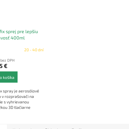
ix sprej pre lepšiu
avosť 400ml
20 - 40 dní
€ bez DPH
5 €
o košíka
x spray je aerosólové
o v rozprašovači na
ie s vyhrievanou
kou 3D tlačiarne
FF. Použiteľné pre
y podložky nad 60ºC