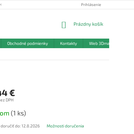
HRANY OSOBNÝCH ÚDAJOV
Prihlásenie
NÁKUPNÝ
Prázdny košík
KOŠÍK
Obchodné podmienky
Kontakty
Web 3Dmanufaktura.sk
44 €
bez DPH
ová
dom
(1 ks)
oručiť do:
12.8.2026
Možnosti doručenia