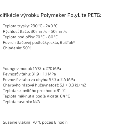
cifikácie výrobku Polymaker PolyLite PETG:
Teplota trysky: 230 °C - 240 °C
Rýchlosť tlače: 30 mm/s - 50 mm/s
Teplota podložky: 70 °C - 80 °C
Povrch tlačovej podložky: sklo, BuilTak®
Chladenie: 50%
Youngov modul: 1472 ± 270 MPa
Pevnosť v ťahu: 31,9 ± 1,1 MPa
Pevnosť v ťahu za ohybu: 53,7 ± 2,4 MPa
Charpyho rázová húževnatosť: 5,1 ± 0,3 kJ/m2
Teplota sklovitého prechodu: 81 °C
Teplota mäknutia podľa Vicata: 84 °C
Teplota tavenia: N/A
Sušenie vlákna: 70 °C počas 8 hodín