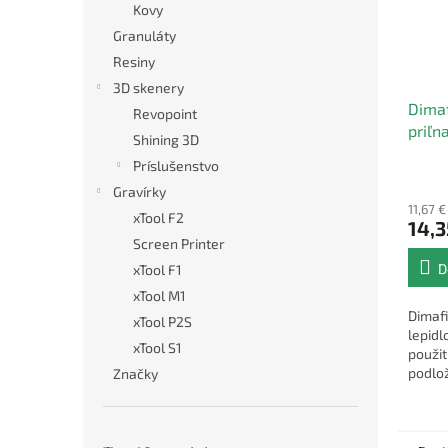
Kovy
Granuláty
Resiny
3D skenery
Dimaf
Revopoint
priľn
Shining 3D
Príslušenstvo
Gravírky
11,67 
xTool F2
14,3
Screen Printer
D
xTool F1
xTool M1
Dimafi
xTool P2S
lepidl
xTool S1
použit
podlož
Značky
FDM/F
teplot