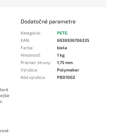
Dodatočné parametre
Kategória
:
PETG
EAN
:
6938936706335
Farba
:
biela
Hmotnosť
:
1 kg
Priemer struny
:
1,75 mm
Výrobca
:
Polymaker
Kód výrobca
:
PB01002
ktoré
ejšie
e.
esné.