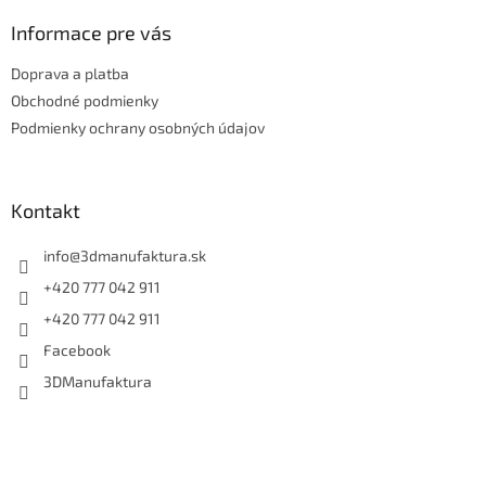
p
ä
Informace pre vás
t
Doprava a platba
i
e
Obchodné podmienky
Podmienky ochrany osobných údajov
Kontakt
info
@
3dmanufaktura.sk
+420 777 042 911
+420 777 042 911
Facebook
3DManufaktura