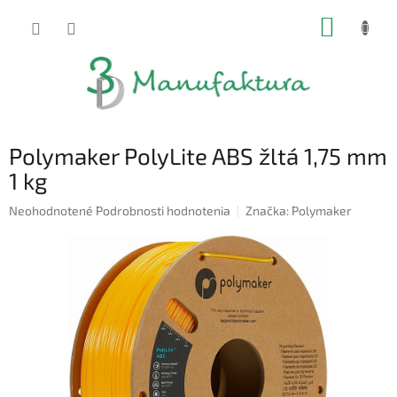
Prejsť
NÁKUP
na
obsah
KOŠÍK
Polymaker PolyLite ABS žltá 1,75 mm
1 kg
Priemerné
Neohodnotené
Podrobnosti hodnotenia
Značka:
Polymaker
hodnotenie
produktu
je
0,0
z
5
hviezdičiek.