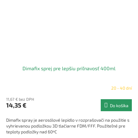
Dimafix sprej pre lepšiu priľnavosť 400ml
20 - 40 dní
11,67 € bez DPH
14,35 €
Do košíka
Dimafix spray je aerosólové lepidlo v rozprašovači na použitie s
vyhrievanou podložkou 3D tlačiarne FDM/FFF. Použiteľné pre
teploty podložky nad 60ºC