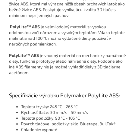
živice ABS, ktorá má výrazne nižší obsah prchavých látok ako
bežné živice ABS. Poskytuje vynikajúcu kvalitu 3D tlače s
minimom nepríjemných pachov.
PolyLite™ ABS
je veľmi odolný materiál s vysokou
odolnosťou voči nárazom a vysokým teplotám. Vďaka teplote
mäknutia nad 100 °C možno vytlačené diely používať v
náročných podmienkach.
PolyLite™ ABS
je vhodný materiál na mechanicky namáhané
diely, funkčné prototypy alebo náhradné diely. Podobne ako
iné ABS filamenty nie je možné vyhladiť diely z 3D tlačiarne
acetónom.
Špecifikácie výrobku Polymaker PolyLite ABS:
Teplota trysky: 245 °C - 265 °C
Rýchlosť tlače: 30 mm/s - 50 mm/s
Teplota podložky: 90 °C - 105 °C
Povrch tlačovej podložky: sklo, Bluetape, BuilTak®
Chladenie: vypnuté