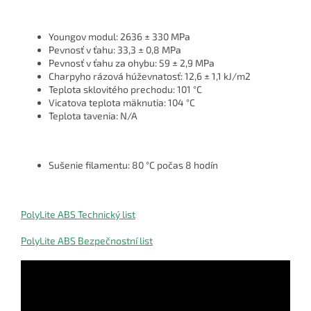
Youngov modul: 2636 ± 330 MPa
Pevnosť v ťahu: 33,3 ± 0,8 MPa
Pevnosť v ťahu za ohybu: 59 ± 2,9 MPa
Charpyho rázová húževnatosť: 12,6 ± 1,1 kJ/m2
Teplota sklovitého prechodu: 101 °C
Vicatova teplota mäknutia: 104 °C
Teplota tavenia: N/A
Sušenie filamentu: 80 °C počas 8 hodín
PolyLite ABS Technický list
PolyLite ABS Bezpečnostní list