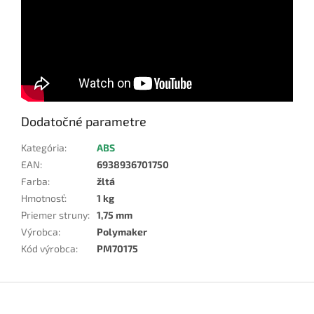
Dodatočné parametre
Kategória
:
ABS
EAN
:
6938936701750
Farba
:
žltá
Hmotnosť
:
1 kg
Priemer struny
:
1,75 mm
Výrobca
:
Polymaker
Kód výrobca
:
PM70175
Z
á