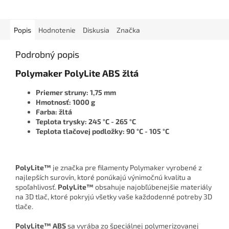
Popis
Hodnotenie
Diskusia
Značka
Podrobný popis
Polymaker PolyLite ABS žltá
Priemer struny: 1,75 mm
Hmotnosť: 1000 g
Farba: žltá
Teplota trysky: 245 °C - 265 °C
Teplota tlačovej podložky: 90 °C - 105 °C
PolyLite™
je značka pre filamenty Polymaker vyrobené z
najlepších surovín, ktoré ponúkajú výnimočnú kvalitu a
spoľahlivosť.
PolyLite™
obsahuje najobľúbenejšie materiály
na 3D tlač, ktoré pokryjú všetky vaše každodenné potreby 3D
tlače.
PolyLite™ ABS
sa vyrába zo špeciálnej polymerizovanej