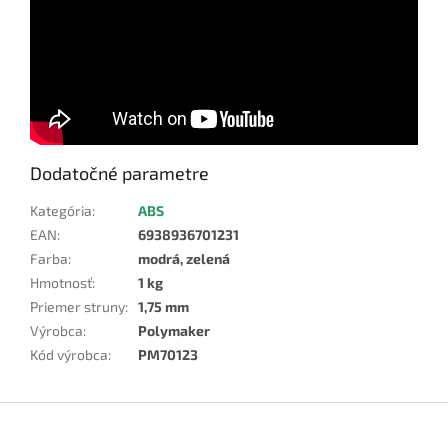
Dodatočné parametre
Kategória
:
ABS
EAN
:
6938936701231
Farba
:
modrá, zelená
Hmotnosť
:
1 kg
Priemer struny
:
1,75 mm
Výrobca
:
Polymaker
Kód výrobca
:
PM70123
Z
á