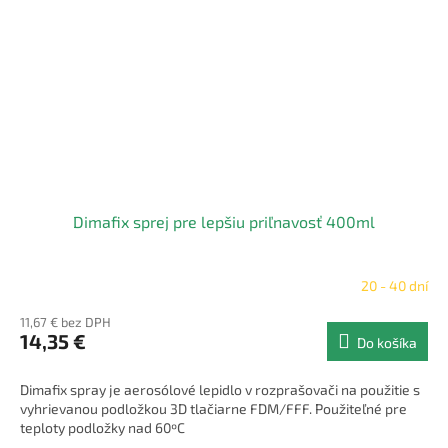
Dimafix sprej pre lepšiu priľnavosť 400ml
20 - 40 dní
11,67 € bez DPH
14,35 €
Do košíka
Dimafix spray je aerosólové lepidlo v rozprašovači na použitie s
vyhrievanou podložkou 3D tlačiarne FDM/FFF. Použiteľné pre
teploty podložky nad 60ºC