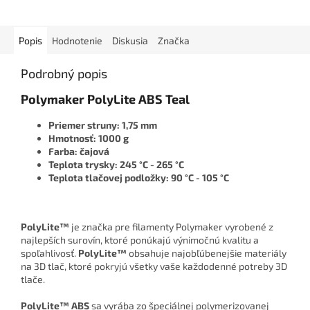
Popis
Hodnotenie
Diskusia
Značka
Podrobný popis
Polymaker PolyLite ABS Teal
Priemer struny: 1,75 mm
Hmotnosť: 1000 g
Farba: čajová
Teplota trysky: 245 °C - 265 °C
Teplota tlačovej podložky: 90 °C - 105 °C
PolyLite™
je značka pre filamenty Polymaker vyrobené z
najlepších surovín, ktoré ponúkajú výnimočnú kvalitu a
spoľahlivosť.
PolyLite™
obsahuje najobľúbenejšie materiály
na 3D tlač, ktoré pokryjú všetky vaše každodenné potreby 3D
tlače.
PolyLite™ ABS
sa vyrába zo špeciálnej polymerizovanej