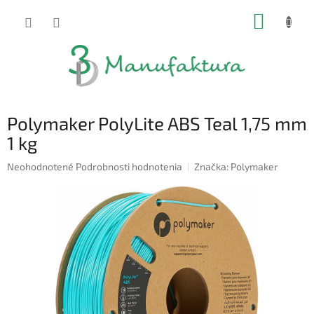
Prejsť
NÁKUP
na
obsah
KOŠÍK
Polymaker PolyLite ABS Teal 1,75 mm
1 kg
Priemerné
Neohodnotené
Podrobnosti hodnotenia
Značka:
Polymaker
hodnotenie
produktu
je
0,0
z
5
hviezdičiek.