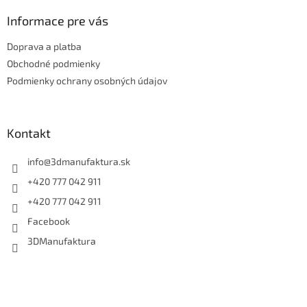
p
ä
Informace pre vás
t
Doprava a platba
i
e
Obchodné podmienky
Podmienky ochrany osobných údajov
Kontakt
info
@
3dmanufaktura.sk
+420 777 042 911
+420 777 042 911
Facebook
3DManufaktura