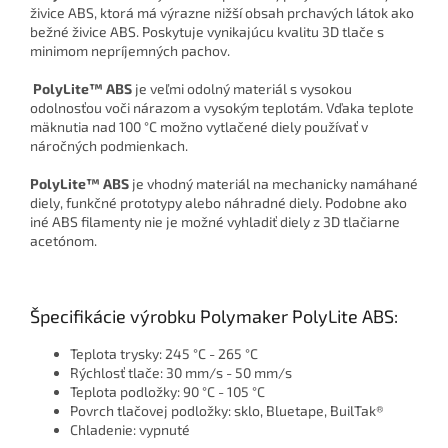
živice ABS, ktorá má výrazne nižší obsah prchavých látok ako
bežné živice ABS. Poskytuje vynikajúcu kvalitu 3D tlače s
minimom nepríjemných pachov.
PolyLite™ ABS
je veľmi odolný materiál s vysokou
odolnosťou voči nárazom a vysokým teplotám. Vďaka teplote
mäknutia nad 100 °C možno vytlačené diely používať v
náročných podmienkach.
PolyLite™ ABS
je vhodný materiál na mechanicky namáhané
diely, funkčné prototypy alebo náhradné diely. Podobne ako
iné ABS filamenty nie je možné vyhladiť diely z 3D tlačiarne
acetónom.
Špecifikácie výrobku Polymaker PolyLite ABS:
Teplota trysky: 245 °C - 265 °C
Rýchlosť tlače: 30 mm/s - 50 mm/s
Teplota podložky: 90 °C - 105 °C
Povrch tlačovej podložky: sklo, Bluetape, BuilTak®
Chladenie: vypnuté