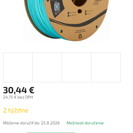
30,44 €
24,75 € bez DPH
Jednotková
2 týždne
cena:
Môžeme doručiť do:
25.8.2026
Možnosti doručenia