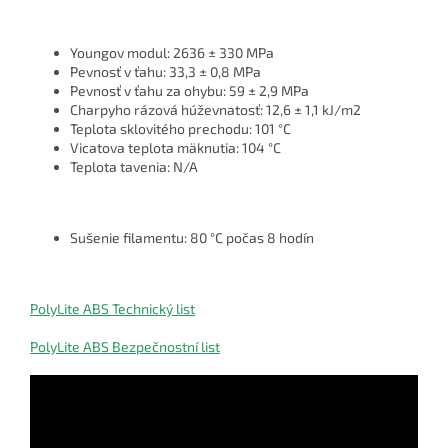
Youngov modul: 2636 ± 330 MPa
Pevnosť v ťahu: 33,3 ± 0,8 MPa
Pevnosť v ťahu za ohybu: 59 ± 2,9 MPa
Charpyho rázová húževnatosť: 12,6 ± 1,1 kJ/m2
Teplota sklovitého prechodu: 101 °C
Vicatova teplota mäknutia: 104 °C
Teplota tavenia: N/A
Sušenie filamentu: 80 °C počas 8 hodín
PolyLite ABS Technický list
PolyLite ABS Bezpečnostní list