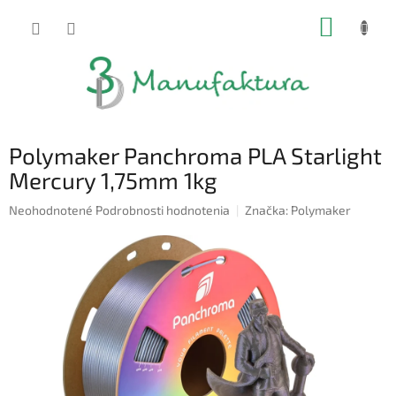
Prejsť
NÁKUP
na
obsah
KOŠÍK
Polymaker Panchroma PLA Starlight
Mercury 1,75mm 1kg
Priemerné
Neohodnotené
Podrobnosti hodnotenia
Značka:
Polymaker
hodnotenie
produktu
je
0,0
z
5
hviezdičiek.