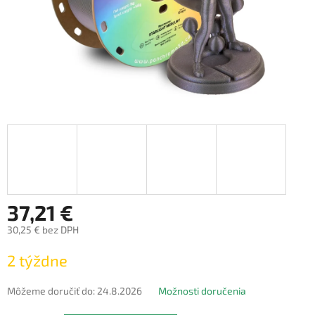
37,21 €
30,25 € bez DPH
Jednotková
2 týždne
cena:
Môžeme doručiť do:
24.8.2026
Možnosti doručenia