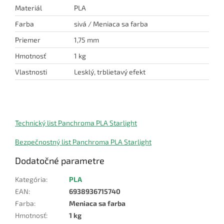
Materiál
PLA
Farba
sivá / Meniaca sa farba
Priemer
1,75 mm
Hmotnosť
1 kg
Vlastnosti
Lesklý, trblietavý efekt
Technický list Panchroma PLA Starlight
Bezpečnostný list Panchroma PLA Starlight
Dodatočné parametre
Kategória
:
PLA
EAN
:
6938936715740
Farba
:
Meniaca sa farba
Hmotnosť
:
1 kg