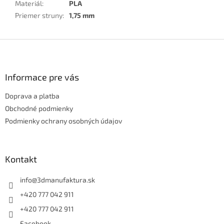
Materiál
:
PLA
Priemer struny
:
1,75 mm
Z
á
p
ä
Informace pre vás
t
Doprava a platba
i
e
Obchodné podmienky
Podmienky ochrany osobných údajov
Kontakt
info
@
3dmanufaktura.sk
+420 777 042 911
+420 777 042 911
Facebook