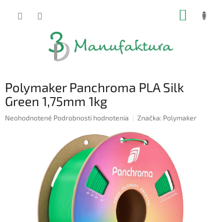
Prejsť
NÁKUP
na
obsah
KOŠÍK
Polymaker Panchroma PLA Silk
Green 1,75mm 1kg
Priemerné
Neohodnotené
Podrobnosti hodnotenia
Značka:
Polymaker
hodnotenie
produktu
je
0,0
z
5
hviezdičiek.