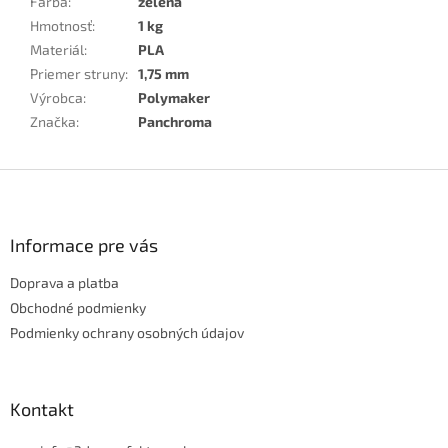
Farba
:
zelená
Hmotnosť
:
1 kg
Materiál
:
PLA
Priemer struny
:
1,75 mm
Výrobca
:
Polymaker
Značka
:
Panchroma
Z
á
p
ä
Informace pre vás
t
Doprava a platba
i
e
Obchodné podmienky
Podmienky ochrany osobných údajov
Kontakt