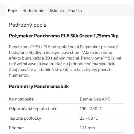
Popis
Hodnotenie
Diskusia
Značka
Podrobný popis
Polymaker Panchroma PLA Silk Green 1,75mm 1kg
Panchroma™ Silk PLA od spoločnosti Polymaker prekvapí
hodvábne hladkým lesklým povrchom. Vďaka lesklému
efektu bude každá 3D tlač výnimočná. Panchroma™ Silk má
tiež veľmi vysokú kvalitu tlače a jednoduchú manipuláciu.
Zaujímavá je aj stabilná štruktúra a bezchybný povrch
filamentov.
Parametry Panchroma Silk
Kompatibilita
Bambu Lab AMS
Odporúčaná teplota tlače
190 - 230 °C
Teplota podložky
25 - 60 °C
Priemer
1,75 mm