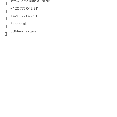
info
@
3dmanufaktura.sk
+420 777 042 911
+420 777 042 911
Facebook
3DManufaktura