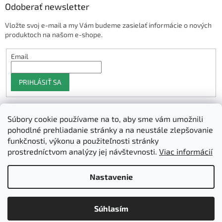
Odoberať newsletter
Vložte svoj e-mail a my Vám budeme zasielať informácie o nových
produktoch na našom e-shope.
Email
PRIHLÁSIŤ SA
Súbory cookie používame na to, aby sme vám umožnili
Shoptet.sk
pohodlné prehliadanie stránky a na neustále zlepšovanie
funkčnosti, výkonu a použiteľnosti stránky
prostredníctvom analýzy jej návštevnosti.
Viac informácií
Vytvoril Shoptet
Nastavenie
Copyright 2026
3D Manufaktura s.r.o.
. Všetky práva vyhradené.
Súhlasím
Upraviť nastavenie cookies