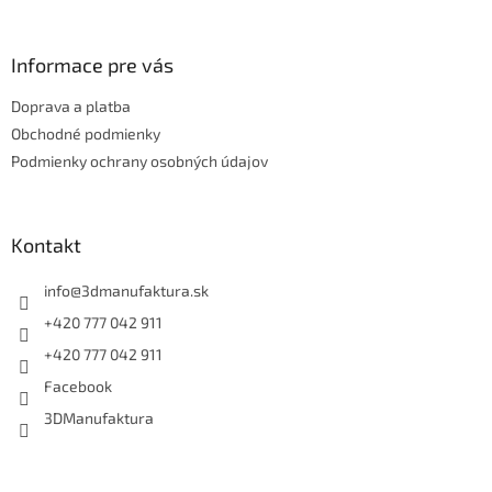
á
p
ä
Informace pre vás
t
Doprava a platba
i
e
Obchodné podmienky
Podmienky ochrany osobných údajov
Kontakt
info
@
3dmanufaktura.sk
+420 777 042 911
+420 777 042 911
Facebook
3DManufaktura