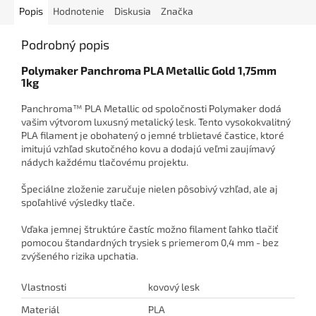
Popis
Hodnotenie
Diskusia
Značka
Podrobný popis
Polymaker Panchroma PLA Metallic Gold 1,75mm
1kg
Panchroma™ PLA Metallic od spoločnosti Polymaker dodá
vašim výtvorom luxusný metalický lesk. Tento vysokokvalitný
PLA filament je obohatený o jemné trblietavé častice, ktoré
imitujú vzhľad skutočného kovu a dodajú veľmi zaujímavý
nádych každému tlačovému projektu.
Špeciálne zloženie zaručuje nielen pôsobivý vzhľad, ale aj
spoľahlivé výsledky tlače.
Vďaka jemnej štruktúre častíc možno filament ľahko tlačiť
pomocou štandardných trysiek s priemerom 0,4 mm - bez
zvýšeného rizika upchatia.
Vlastnosti
kovový lesk
Materiál
PLA