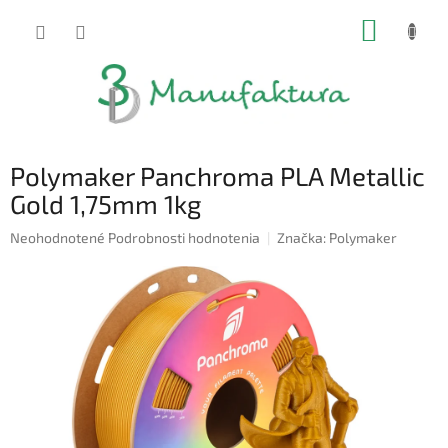
Prejsť
NÁKUP
na
obsah
KOŠÍK
Polymaker Panchroma PLA Metallic
Gold 1,75mm 1kg
Priemerné
Neohodnotené
Podrobnosti hodnotenia
Značka:
Polymaker
hodnotenie
produktu
je
0,0
z
5
hviezdičiek.