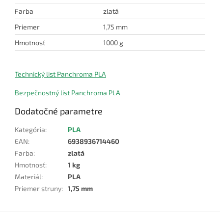
Farba
zlatá
Priemer
1,75 mm
Hmotnosť
1000 g
Technický list Panchroma PLA
Bezpečnostný list Panchroma PLA
Dodatočné parametre
Kategória
:
PLA
EAN
:
6938936714460
Farba
:
zlatá
Hmotnosť
:
1 kg
Materiál
:
PLA
Priemer struny
:
1,75 mm
Z