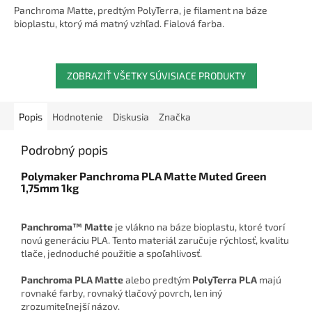
Panchroma Matte, predtým PolyTerra, je filament na báze
bioplastu, ktorý má matný vzhľad. Fialová farba.
ZOBRAZIŤ VŠETKY SÚVISIACE PRODUKTY
Popis
Hodnotenie
Diskusia
Značka
Podrobný popis
Polymaker Panchroma PLA Matte Muted Green
1,75mm 1kg
Panchroma™ Matte
je vlákno na báze bioplastu, ktoré tvorí
novú generáciu PLA. Tento materiál zaručuje rýchlosť, kvalitu
tlače, jednoduché použitie a spoľahlivosť.
Panchroma PLA Matte
alebo predtým
PolyTerra PLA
majú
rovnaké farby, rovnaký tlačový povrch, len iný
zrozumiteľnejší názov.