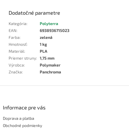
Dodatočné parametre
Kategória
:
Polyterra
EAN
:
6938936715023
Farba
:
zelená
Hmotnosť
:
1 kg
Materiál
:
PLA
Priemer struny
:
1,75 mm
Výrobca
:
Polymaker
Značka
:
Panchroma
Z
á
p
ä
Informace pre vás
t
Doprava a platba
i
e
Obchodné podmienky