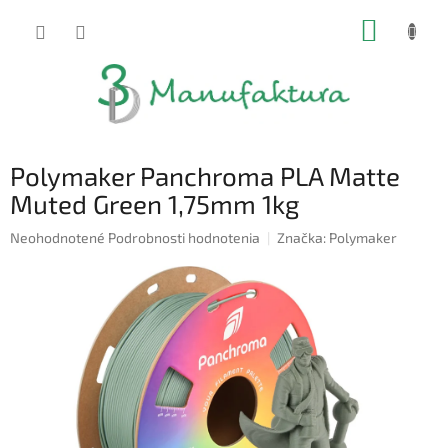
Prejsť
NÁKUP
na
obsah
KOŠÍK
Polymaker Panchroma PLA Matte
Muted Green 1,75mm 1kg
Priemerné
Neohodnotené
Podrobnosti hodnotenia
Značka:
Polymaker
hodnotenie
produktu
je
0,0
z
5
hviezdičiek.