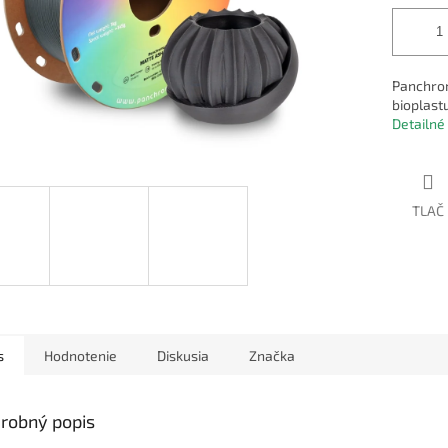
Panchrom
bioplastu
Detailné
TLAČ
s
Hodnotenie
Diskusia
Značka
robný popis