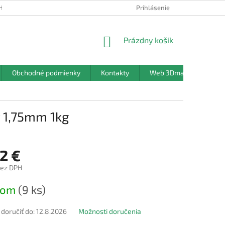
HRANY OSOBNÝCH ÚDAJOV
Prihlásenie
NÁKUPNÝ
Prázdny košík
KOŠÍK
Obchodné podmienky
Kontakty
Web 3Dmanufaktura.sk
 1,75mm 1kg
2 €
bez DPH
ová
dom
(9 ks)
oručiť do:
12.8.2026
Možnosti doručenia