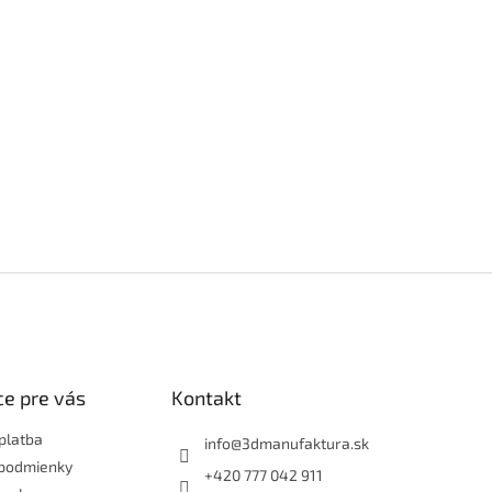
e pre vás
Kontakt
platba
info
@
3dmanufaktura.sk
podmienky
+420 777 042 911