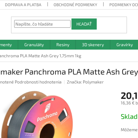
DOPRAVA A PLATBA
OBCHODNÉ PODMIENKY
PODMIENKY OC
HĽADAŤ
amenty
Granuláty
Resiny
3D skenery
Gravírky
anchroma PLA Matte Ash Grey 1,75mm 1kg
ymaker Panchroma PLA Matte Ash Grey
rné
notené
Podrobnosti hodnotenia
Značka:
Polymaker
nie
20,1
u
16,36 € 
Jednotk
Skla
cena:
iek.
Môžeme d