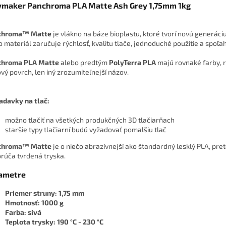
ymaker Panchroma PLA Matte Ash Grey 1,75mm 1kg
chroma™ Matte
je vlákno na báze bioplastu, ktoré tvorí novú generáci
o materiál zaručuje rýchlosť, kvalitu tlače, jednoduché použitie a spoľah
chroma PLA Matte
alebo predtým
PolyTerra PLA
majú rovnaké farby, 
ový povrch, len iný zrozumiteľnejší názov.
adavky na tlač:
možno tlačiť na všetkých produkčných 3D tlačiarňach
staršie typy tlačiarní budú vyžadovať pomalšiu tlač
chroma™ Matte
je o niečo abrazívnejší ako štandardný lesklý PLA, pret
rúča tvrdená tryska.
ametre
Priemer struny: 1,75 mm
Hmotnosť: 1000 g
Farba: sivá
Teplota trysky: 190 °C - 230 °C