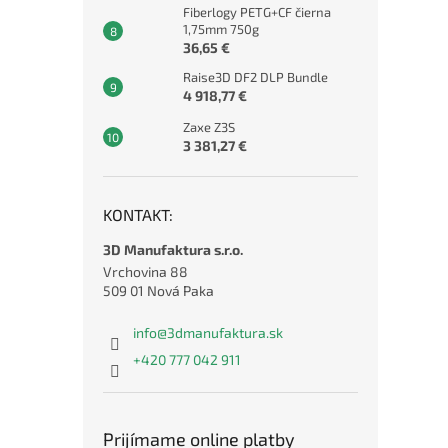
Fiberlogy PETG+CF čierna
1,75mm 750g
36,65 €
Raise3D DF2 DLP Bundle
4 918,77 €
Zaxe Z3S
3 381,27 €
KONTAKT:
3D Manufaktura s.r.o.
Vrchovina 88
509 01 Nová Paka
info
@
3dmanufaktura.sk
+420 777 042 911
Prijímame online platby