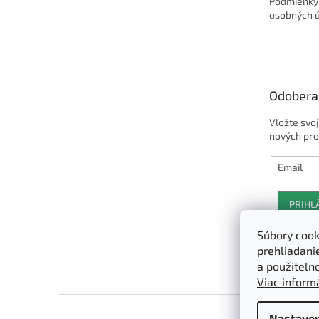
Podmienky
osobných 
Odobera
Vložte svo
nových pro
Email
PRIHL
Súbory cook
prehliadani
a použiteľn
Viac informá
Nastaven