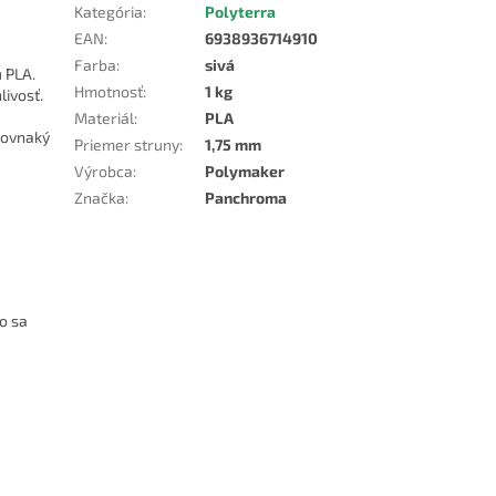
Kategória
:
Polyterra
EAN
:
6938936714910
Farba
:
sivá
u PLA.
Hmotnosť
:
1 kg
livosť.
Materiál
:
PLA
rovnaký
Priemer struny
:
1,75 mm
Výrobca
:
Polymaker
Značka
:
Panchroma
o sa