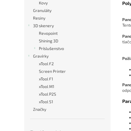
Pol
Kovy
Granuláty
Resiny
Pan
Tent
3D skenery
Revopoint
Pan
Shining 3D
tlač
Príslušenstvo
Gravírky
Poži
xTool F2
Screen Printer
xTool F1
Pan
xTool M1
odpo
xTool P2S
Par
xTool S1
Značky