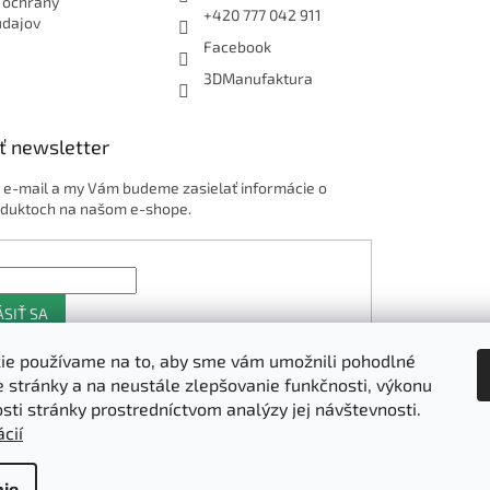
 ochrany
+420 777 042 911
údajov
Facebook
3DManufaktura
ť newsletter
j e-mail a my Vám budeme zasielať informácie o
duktoch na našom e-shope.
ÁSIŤ SA
ie používame na to, aby sme vám umožnili pohodlné
e stránky a na neustále zlepšovanie funkčnosti, výkonu
Shoptet.sk
osti stránky prostredníctvom analýzy jej návštevnosti.
cií
ie