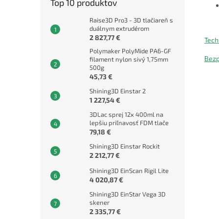
Top 10 produktov
Raise3D Pro3 - 3D tlačiareň s
duálnym extrudérom
2 827,77 €
Tech
Polymaker PolyMide PA6-GF
Bezp
filament nylon sivý 1,75mm
500g
45,73 €
Shining3D Einstar 2
1 227,54 €
3DLac sprej 12x 400ml na
lepšiu priľnavosť FDM tlače
79,18 €
Shining3D Einstar Rockit
2 212,77 €
Shining3D EinScan Rigil Lite
4 020,87 €
Shining3D EinStar Vega 3D
skener
2 335,77 €