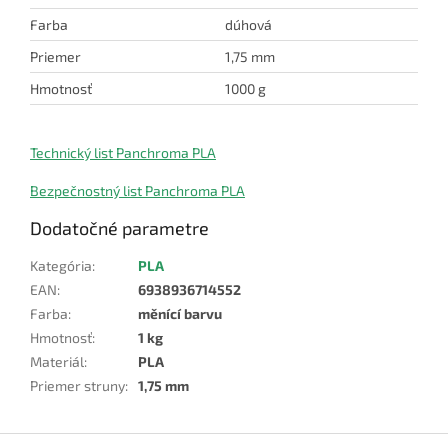
Farba
dúhová
Priemer
1,75 mm
Hmotnosť
1000 g
Technický list Panchroma PLA
Bezpečnostný list Panchroma PLA
Dodatočné parametre
Kategória
:
PLA
EAN
:
6938936714552
Farba
:
měnící barvu
Hmotnosť
:
1 kg
Materiál
:
PLA
Priemer struny
:
1,75 mm
Z