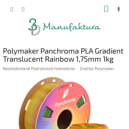
Prejsť
NÁKUP
na
obsah
KOŠÍK
Polymaker Panchroma PLA Gradient
Translucent Rainbow 1,75mm 1kg
Priemerné
Neohodnotené
Podrobnosti hodnotenia
Značka:
Polymaker
hodnotenie
produktu
je
0,0
z
5
hviezdičiek.