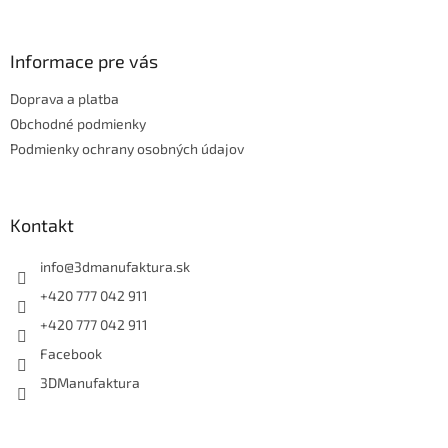
á
p
ä
Informace pre vás
t
Doprava a platba
i
e
Obchodné podmienky
Podmienky ochrany osobných údajov
Kontakt
info
@
3dmanufaktura.sk
+420 777 042 911
+420 777 042 911
Facebook
3DManufaktura