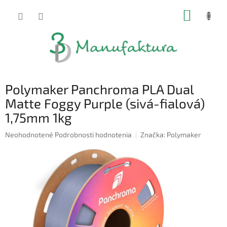
Prejsť
NÁKUP
na
obsah
KOŠÍK
Polymaker Panchroma PLA Dual
Matte Foggy Purple (sivá-fialová)
1,75mm 1kg
Priemerné
Neohodnotené
Podrobnosti hodnotenia
Značka:
Polymaker
hodnotenie
produktu
je
0,0
z
5
hviezdičiek.