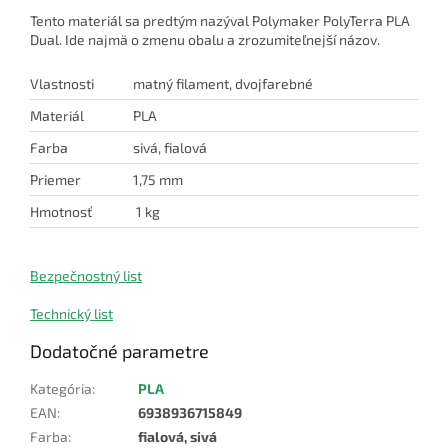
Tento materiál sa predtým nazýval Polymaker PolyTerra PLA
Dual. Ide najmä o zmenu obalu a zrozumiteľnejší názov.
Vlastnosti
matný filament, dvojfarebné
Materiál
PLA
Farba
sivá, fialová
Priemer
1,75 mm
Hmotnosť
1 kg
Bezpečnostný list
Technický list
Dodatočné parametre
Kategória
:
PLA
EAN
:
6938936715849
Farba
:
fialová, sivá