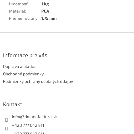
Hmotnosť
:
1 kg
Materiál
:
PLA
Priemer struny
:
1,75 mm
Z
á
p
ä
Informace pre vás
t
Doprava a platba
i
e
Obchodné podmienky
Podmienky ochrany osobných údajov
Kontakt
info
@
3dmanufaktura.sk
+420 777 042 911
+420 777 042 911