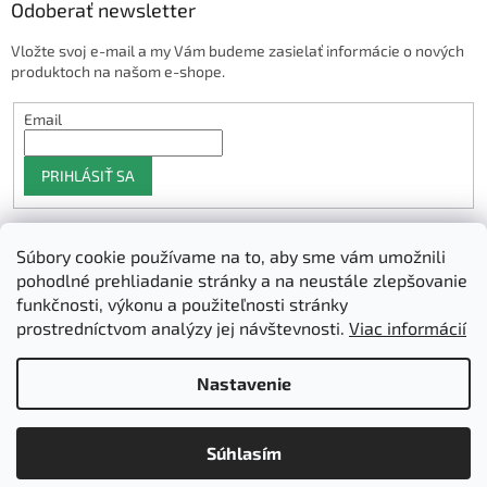
Odoberať newsletter
Vložte svoj e-mail a my Vám budeme zasielať informácie o nových
produktoch na našom e-shope.
Email
PRIHLÁSIŤ SA
Súbory cookie používame na to, aby sme vám umožnili
Shoptet.sk
pohodlné prehliadanie stránky a na neustále zlepšovanie
funkčnosti, výkonu a použiteľnosti stránky
prostredníctvom analýzy jej návštevnosti.
Viac informácií
Vytvoril Shoptet
Nastavenie
Copyright 2026
3D Manufaktura s.r.o.
. Všetky práva vyhradené.
Súhlasím
Upraviť nastavenie cookies