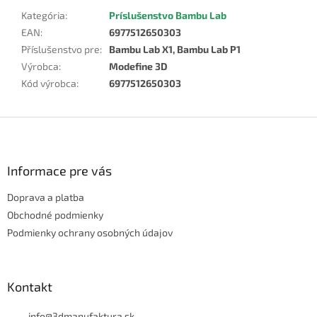
Kategória
:
Príslušenstvo Bambu Lab
EAN
:
6977512650303
Příslušenstvo pre
:
Bambu Lab X1, Bambu Lab P1
Výrobca
:
Modefine 3D
Kód výrobca
:
6977512650303
Z
á
p
ä
Informace pre vás
t
Doprava a platba
i
e
Obchodné podmienky
Podmienky ochrany osobných údajov
Kontakt
info
@
3dmanufaktura.sk