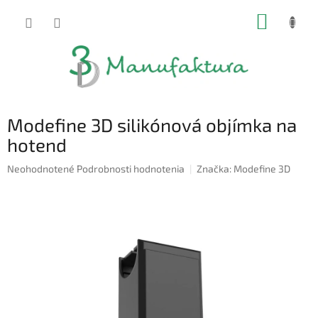
Prejsť
NÁKUP
na
obsah
KOŠÍK
Modefine 3D silikónová objímka na
hotend
Priemerné
Neohodnotené
Podrobnosti hodnotenia
Značka:
Modefine 3D
hodnotenie
produktu
je
0,0
z
5
hviezdičiek.