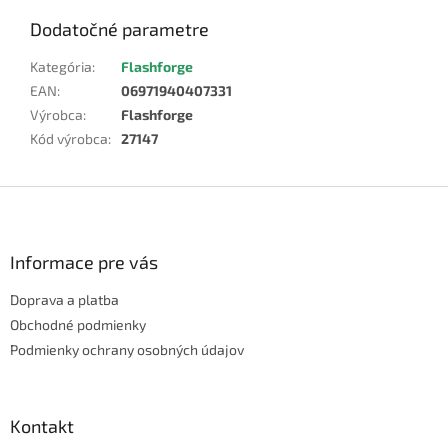
Dodatočné parametre
Kategória
:
Flashforge
EAN
:
06971940407331
Výrobca
:
Flashforge
Kód výrobca
:
27147
Z
á
p
ä
Informace pre vás
t
Doprava a platba
i
e
Obchodné podmienky
Podmienky ochrany osobných údajov
Kontakt