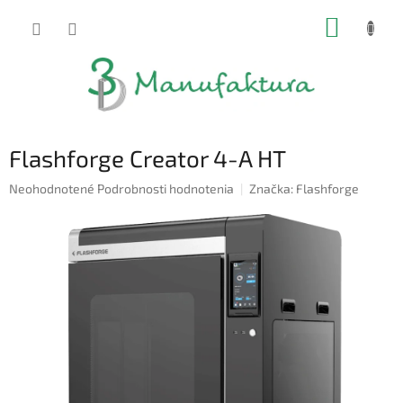
Prejsť
NÁKUP
na
obsah
KOŠÍK
Flashforge Creator 4-A HT
Priemerné
Neohodnotené
Podrobnosti hodnotenia
Značka:
Flashforge
hodnotenie
produktu
je
0,0
z
5
hviezdičiek.