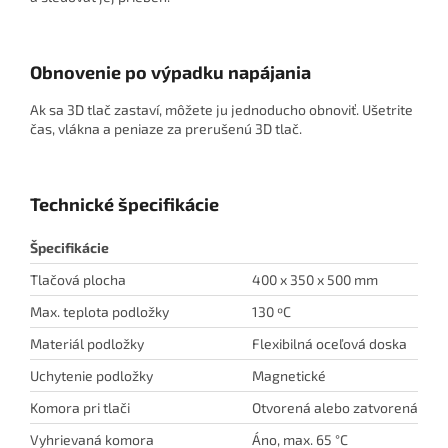
Obnovenie po výpadku napájania
Ak sa 3D tlač zastaví, môžete ju jednoducho obnoviť. Ušetrite
čas, vlákna a peniaze za prerušenú 3D tlač.
Technické špecifikácie
Špecifikácie
Tlačová plocha
400 x 350 x 500 mm
Max. teplota podložky
130 ºC
Materiál podložky
Flexibilná oceľová doska
Uchytenie podložky
Magnetické
Komora pri tlači
Otvorená alebo zatvorená
Vyhrievaná komora
Áno, max. 65 °C