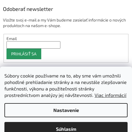
Odoberať newsletter
Vložte svoj e-mail a my Vám budeme zasielať informácie o nových
produktoch na našom e-shope.
Email
PRIHLÁSIŤ SA
Súbory cookie používame na to, aby sme vám umožnili
Shoptet.sk
pohodlné prehliadanie stránky a na neustále zlepšovanie
funkčnosti, výkonu a použiteľnosti stránky
prostredníctvom analýzy jej návštevnosti.
Viac informácií
Vytvoril Shoptet
Nastavenie
Copyright 2026
3D Manufaktura s.r.o.
. Všetky práva vyhradené.
Súhlasím
Upraviť nastavenie cookies