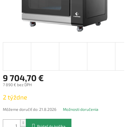
9 704,70 €
7 890 € bez DPH
Jednotková
2 týždne
cena:
Môžeme doručiť do:
21.8.2026
Možnosti doručenia
Pridať do košíka