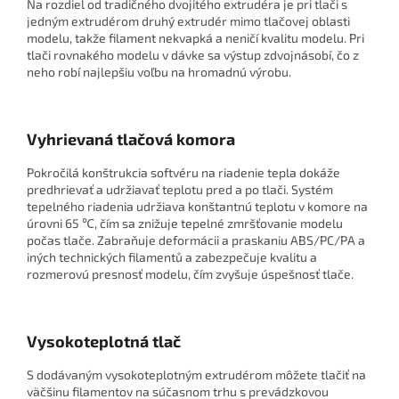
Na rozdiel od tradičného dvojitého extrudéra je pri tlači s
jedným extrudérom druhý extrudér mimo tlačovej oblasti
modelu, takže filament nekvapká a neničí kvalitu modelu. Pri
tlači rovnakého modelu v dávke sa výstup zdvojnásobí, čo z
neho robí najlepšiu voľbu na hromadnú výrobu.
Vyhrievaná tlačová komora
Pokročilá konštrukcia softvéru na riadenie tepla dokáže
predhrievať a udržiavať teplotu pred a po tlači. Systém
tepelného riadenia udržiava konštantnú teplotu v komore na
úrovni 65 ℃, čím sa znižuje tepelné zmršťovanie modelu
počas tlače. Zabraňuje deformácii a praskaniu ABS/PC/PA a
iných technických filamentů a zabezpečuje kvalitu a
rozmerovú presnosť modelu, čím zvyšuje úspešnosť tlače.
Vysokoteplotná tlač
S dodávaným vysokoteplotným extrudérom môžete tlačiť na
väčšinu filamentov na súčasnom trhu s prevádzkovou