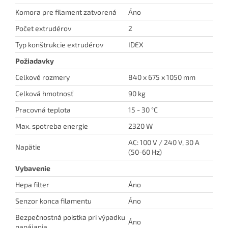
Komora pre filament zatvorená
Áno
Počet extrudérov
2
Typ konštrukcie extrudérov
IDEX
Požiadavky
Celkové rozmery
840 x 675 x 1050 mm
Celková hmotnosť
90 kg
Pracovná teplota
15 - 30 °C
Max. spotreba energie
2320 W
AC: 100 V / 240 V, 30 A
Napätie
(50-60 Hz)
Vybavenie
Hepa filter
Áno
Senzor konca filamentu
Áno
Bezpečnostná poistka pri výpadku
Áno
napájania