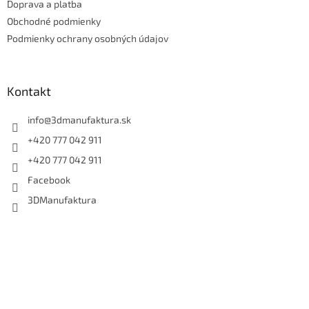
Doprava a platba
i
e
Obchodné podmienky
Podmienky ochrany osobných údajov
Kontakt
info
@
3dmanufaktura.sk
+420 777 042 911
+420 777 042 911
Facebook
3DManufaktura