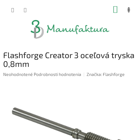
Prejsť
NÁKUP
na
obsah
KOŠÍK
Flashforge Creator 3 oceľová tryska
0,8mm
Priemerné
Neohodnotené
Podrobnosti hodnotenia
Značka:
Flashforge
hodnotenie
produktu
je
0,0
z
5
hviezdičiek.