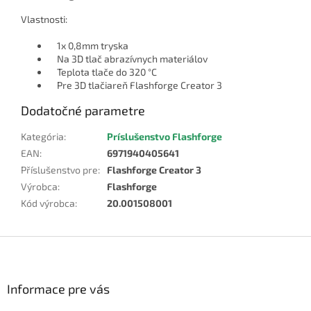
Vlastnosti:
1x 0,8mm tryska
Na 3D tlač abrazívnych materiálov
Teplota tlače do 320 °C
Pre 3D tlačiareň Flashforge Creator 3
Dodatočné parametre
Kategória
:
Príslušenstvo Flashforge
EAN
:
6971940405641
Příslušenstvo pre
:
Flashforge Creator 3
Výrobca
:
Flashforge
Kód výrobca
:
20.001508001
Z
á
p
ä
Informace pre vás
t