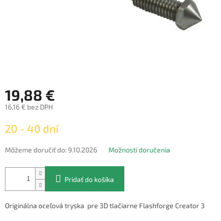
19,88 €
16,16 € bez DPH
Jednotková
20 - 40 dní
cena:
Môžeme doručiť do:
9.10.2026
Možnosti doručenia
Pridať do košíka
Originálna oceľová tryska pre 3D tlačiarne Flashforge Creator 3