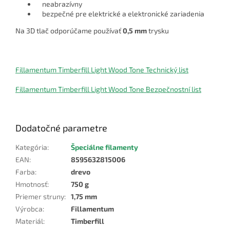
neabrazívny
bezpečné pre elektrické a elektronické zariadenia
Na 3D tlač odporúčame používať
0,5 mm
trysku
Fillamentum Timberfill Light Wood Tone Technický list
Fillamentum Timberfill Light Wood Tone Bezpečnostní list
Dodatočné parametre
Kategória
:
Špeciálne filamenty
EAN
:
8595632815006
Farba
:
drevo
Hmotnosť
:
750 g
Priemer struny
:
1,75 mm
Výrobca
:
Fillamentum
Materiál
:
Timberfill