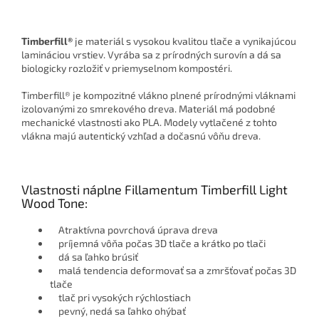
Timberfill®
je materiál s vysokou kvalitou tlače a vynikajúcou
lamináciou vrstiev. Vyrába sa z prírodných surovín a dá sa
biologicky rozložiť v priemyselnom kompostéri.
Timberfill® je kompozitné vlákno plnené prírodnými vláknami
izolovanými zo smrekového dreva. Materiál má podobné
mechanické vlastnosti ako PLA. Modely vytlačené z tohto
vlákna majú autentický vzhľad a dočasnú vôňu dreva.
Vlastnosti náplne Fillamentum Timberfill Light
Wood Tone:
Atraktívna povrchová úprava dreva
príjemná vôňa počas 3D tlače a krátko po tlači
dá sa ľahko brúsiť
malá tendencia deformovať sa a zmršťovať počas 3D
tlače
tlač pri vysokých rýchlostiach
pevný, nedá sa ľahko ohýbať