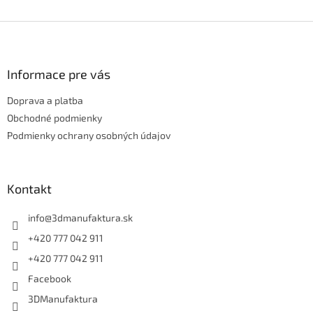
Z
á
p
ä
Informace pre vás
t
Doprava a platba
i
e
Obchodné podmienky
Podmienky ochrany osobných údajov
Kontakt
info
@
3dmanufaktura.sk
+420 777 042 911
+420 777 042 911
Facebook
3DManufaktura