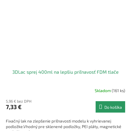
3DLac sprej 400ml na lepšiu priľnavosť FDM tlače
Skladom
(161 ks)
5,96 € bez DPH
7,33 €
Do košíka
Fixačný lak na zlepšenie priľnavosti modelu k vyhrievanej
podložke.Vhodný pre sklenené podložky, PEI pláty, magnetické