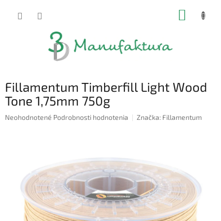
Prejsť
NÁKUP
na
obsah
KOŠÍK
Fillamentum Timberfill Light Wood
Tone 1,75mm 750g
Priemerné
Neohodnotené
Podrobnosti hodnotenia
Značka:
Fillamentum
hodnotenie
produktu
je
0,0
z
5
hviezdičiek.