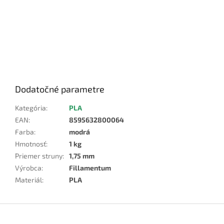
Dodatočné parametre
Kategória
:
PLA
EAN
:
8595632800064
Farba
:
modrá
Hmotnosť
:
1 kg
Priemer struny
:
1,75 mm
Výrobca
:
Fillamentum
Materiál
:
PLA
Z
á