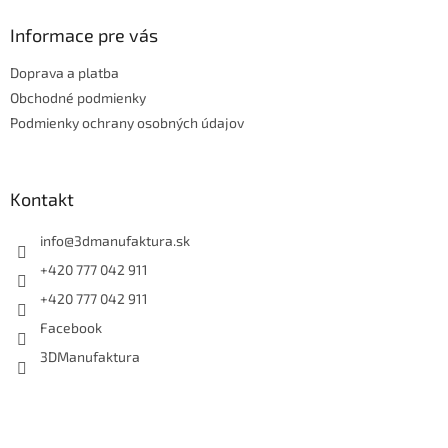
p
ä
Informace pre vás
t
Doprava a platba
i
e
Obchodné podmienky
Podmienky ochrany osobných údajov
Kontakt
info
@
3dmanufaktura.sk
+420 777 042 911
+420 777 042 911
Facebook
3DManufaktura