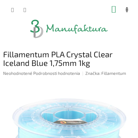
Prejsť
NÁKUP
na
obsah
KOŠÍK
Fillamentum PLA Crystal Clear
Iceland Blue 1,75mm 1kg
Priemerné
Neohodnotené
Podrobnosti hodnotenia
Značka:
Fillamentum
hodnotenie
produktu
je
0,0
z
5
hviezdičiek.