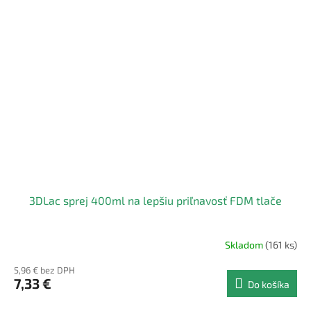
3DLac sprej 400ml na lepšiu priľnavosť FDM tlače
Skladom
(161 ks)
5,96 € bez DPH
7,33 €
Do košíka