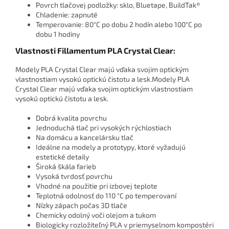
Povrch tlačovej podložky: sklo, Bluetape, BuildTak®
Chladenie: zapnuté
Temperovanie: 80°C po dobu 2 hodín alebo 100°C po
dobu 1 hodiny
Vlastnosti Fillamentum PLA Crystal Clear:
Modely PLA Crystal Clear majú vďaka svojim optickým
vlastnostiam vysokú optickú čistotu a lesk.Modely PLA
Crystal Clear majú vďaka svojim optickým vlastnostiam
vysokú optickú čistotu a lesk.
Dobrá kvalita povrchu
Jednoduchá tlač pri vysokých rýchlostiach
Na domácu a kancelársku tlač
Ideálne na modely a prototypy, ktoré vyžadujú
estetické detaily
Široká škála farieb
Vysoká tvrdosť povrchu
Vhodné na použitie pri izbovej teplote
Teplotná odolnosť do 110 °C po temperovaní
Nízky zápach počas 3D tlače
Chemicky odolný voči olejom a tukom
Biologicky rozložiteľný PLA v priemyselnom kompostéri