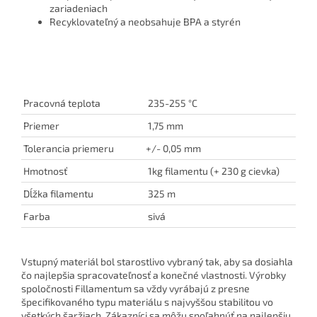
zariadeniach
Recyklovateľný a neobsahuje BPA a styrén
Pracovná teplota
235-255 ­°C
Priemer
1,75 mm
Tolerancia priemeru
+/- 0,05 mm
Hmotnosť
1kg filamentu (+ 230 g cievka)
Dĺžka filamentu
325 m
Farba
sivá
Vstupný materiál bol starostlivo vybraný tak, aby sa dosiahla
čo najlepšia spracovateľnosť a konečné vlastnosti. Výrobky
spoločnosti Fillamentum sa vždy vyrábajú z presne
špecifikovaného typu materiálu s najvyššou stabilitou vo
všetkých šaržiach. Zákazníci sa môžu spoľahnúť na najlepšiu