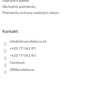
Doprava a platba
i
e
Obchodné podmienky
Podmienky ochrany osobných údajov
Kontakt
info
@
3dmanufaktura.sk
+420 777 042 911
+420 777 042 911
Facebook
3DManufaktura