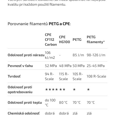
kvalitu pri každom použití filamentu.
Porovnanie filamentů
PETG a
CPE
:
CPE
CPE
PETG
CF112
PETG
HG100
filamenty*
Carbon
106
Odolnosť proti nárazu
-
85 J/m
98-126 J/m
kJ/m2
Pevnosť v ťahu
52 MPa
48 MPa
50 MPa
25-45 MPa
94 R-
115 R-
105 R-
Tvrdosť
108 R-Scale
Scale
Scale
Scale
Odolnosť proti
★★★★
★★
★
★
opotrebovaniu
do 100
Odolnosť proti teplu
80 °C
70 °C
70 °C
°C
Chemiská odolnosť
dobrá
dobrá
zlá
zlá