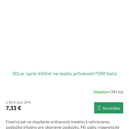
3DLac sprej 400ml na lepšiu priľnavosť FDM tlače
Skladom
(161 ks)
5,96 € bez DPH
7,33 €
Do košíka
Fixačný lak na zlepšenie priľnavosti modelu k vyhrievanej
podložke.Vhodný pre sklenené podložky, PEI pláty, magnetické