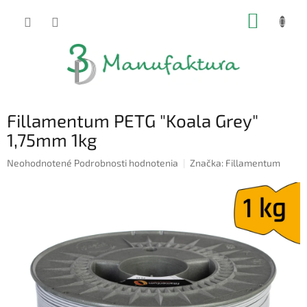
Prejsť
NÁKUP
na
obsah
KOŠÍK
Fillamentum PETG "Koala Grey"
1,75mm 1kg
Priemerné
Neohodnotené
Podrobnosti hodnotenia
Značka:
Fillamentum
hodnotenie
produktu
je
0,0
z
5
hviezdičiek.