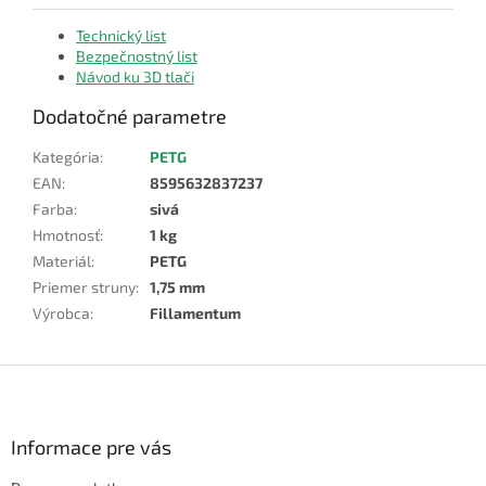
Technický list
Bezpečnostný list
Návod ku 3D tlači
Dodatočné parametre
Kategória
:
PETG
EAN
:
8595632837237
Farba
:
sivá
Hmotnosť
:
1 kg
Materiál
:
PETG
Priemer struny
:
1,75 mm
Výrobca
:
Fillamentum
Z
á
p
ä
Informace pre vás
t