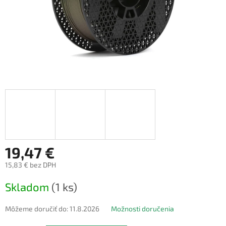
19,47 €
15,83 € bez DPH
Jednotková
Skladom
(1 ks)
cena:
Môžeme doručiť do:
11.8.2026
Možnosti doručenia