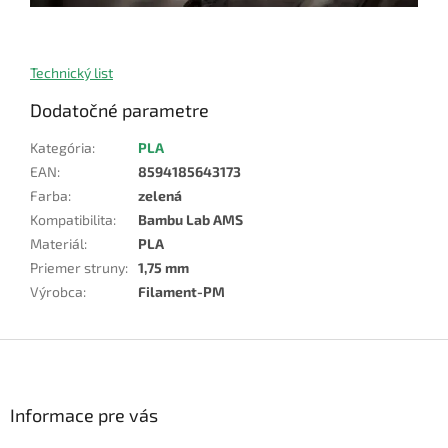
Technický list
Dodatočné parametre
Kategória
:
PLA
EAN
:
8594185643173
Farba
:
zelená
Kompatibilita
:
Bambu Lab AMS
Materiál
:
PLA
Priemer struny
:
1,75 mm
Výrobca
:
Filament-PM
Z
á
p
ä
Informace pre vás
t