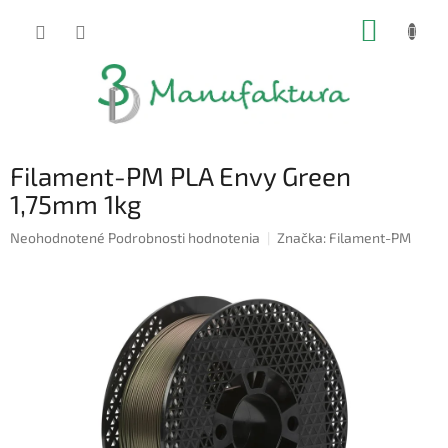
Prejsť
NÁKUP
na
obsah
KOŠÍK
Filament-PM PLA Envy Green
1,75mm 1kg
Priemerné
Neohodnotené
Podrobnosti hodnotenia
Značka:
Filament-PM
hodnotenie
produktu
je
0,0
z
5
hviezdičiek.