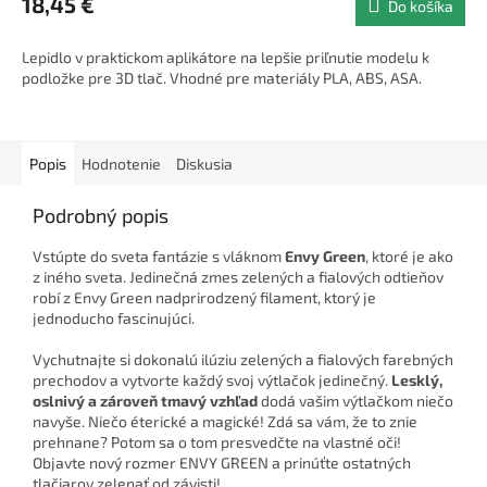
18,45 €
Do košíka
Lepidlo v praktickom aplikátore na lepšie priľnutie modelu k
podložke pre 3D tlač. Vhodné pre materiály PLA, ABS, ASA.
Popis
Hodnotenie
Diskusia
Podrobný popis
Vstúpte do sveta fantázie s vláknom
Envy Green
, ktoré je ako
z iného sveta. Jedinečná zmes zelených a fialových odtieňov
robí z Envy Green nadprirodzený filament, ktorý je
jednoducho fascinujúci.
Vychutnajte si dokonalú ilúziu zelených a fialových farebných
prechodov a vytvorte každý svoj výtlačok jedinečný.
Lesklý,
oslnivý a zároveň tmavý vzhľad
dodá vašim výtlačkom niečo
navyše. Niečo éterické a magické! Zdá sa vám, že to znie
prehnane? Potom sa o tom presvedčte na vlastné oči!
Objavte nový rozmer ENVY GREEN a prinúťte ostatných
tlačiarov zelenať od závisti!