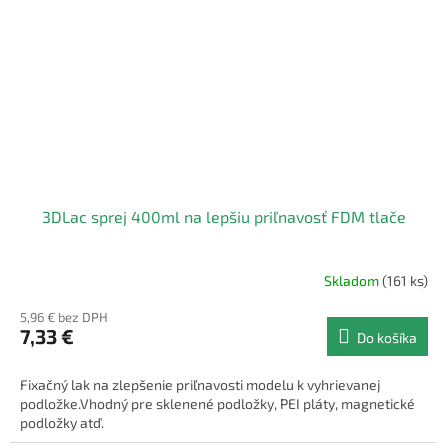
3DLac sprej 400ml na lepšiu priľnavosť FDM tlače
Skladom
(161 ks)
5,96 € bez DPH
7,33 €
Do košíka
Fixačný lak na zlepšenie priľnavosti modelu k vyhrievanej
podložke.Vhodný pre sklenené podložky, PEI pláty, magnetické
podložky atď.