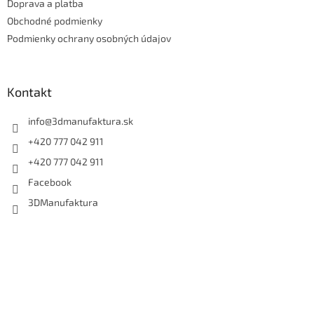
Doprava a platba
i
e
Obchodné podmienky
Podmienky ochrany osobných údajov
Kontakt
info
@
3dmanufaktura.sk
+420 777 042 911
+420 777 042 911
Facebook
3DManufaktura