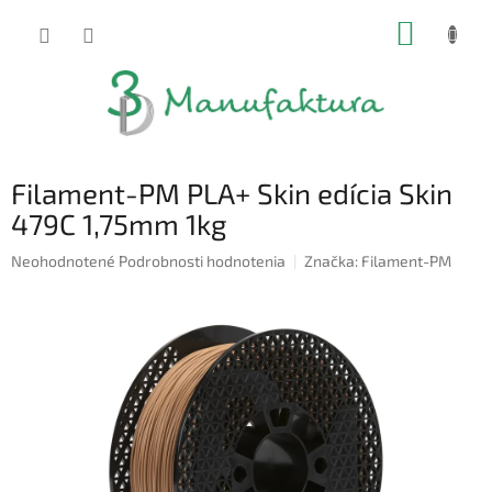
Prejsť
NÁKUP
na
obsah
KOŠÍK
Filament-PM PLA+ Skin edícia Skin
479C 1,75mm 1kg
Priemerné
Neohodnotené
Podrobnosti hodnotenia
Značka:
Filament-PM
hodnotenie
produktu
je
0,0
z
5
hviezdičiek.