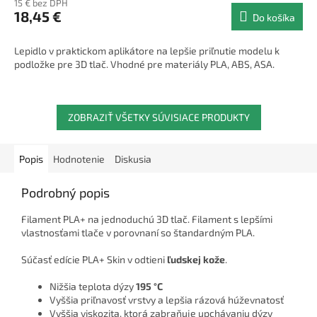
15 € bez DPH
18,45 €
Do košíka
Lepidlo v praktickom aplikátore na lepšie priľnutie modelu k
podložke pre 3D tlač. Vhodné pre materiály PLA, ABS, ASA.
ZOBRAZIŤ VŠETKY SÚVISIACE PRODUKTY
Popis
Hodnotenie
Diskusia
Podrobný popis
Filament PLA+ na jednoduchú 3D tlač. Filament s lepšími
vlastnosťami tlače v porovnaní so štandardným PLA.
Súčasť edície PLA+ Skin v odtieni
ľudskej kože
.
Nižšia teplota dýzy
195 °C
Vyššia priľnavosť vrstvy a lepšia rázová húževnatosť
Vyššia viskozita, ktorá zabraňuje upchávaniu dýzy