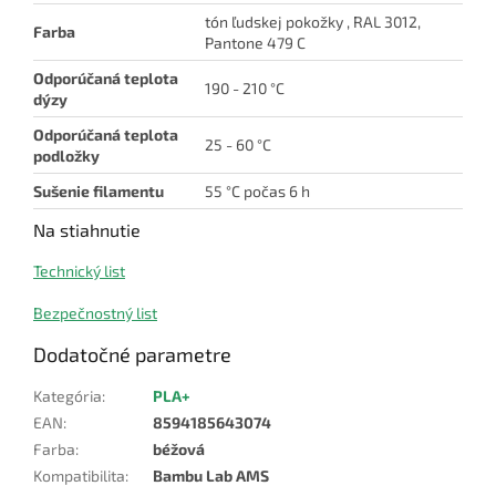
tón ľudskej pokožky , RAL 3012,
Farba
Pantone 479 C
Odporúčaná teplota
190 - 210 °C
dýzy
Odporúčaná teplota
25 - 60 °C
podložky
Sušenie filamentu
55 °C počas 6 h
Na stiahnutie
Technický list
Bezpečnostný list
Dodatočné parametre
Kategória
:
PLA+
EAN
:
8594185643074
Farba
:
béžová
Kompatibilita
:
Bambu Lab AMS