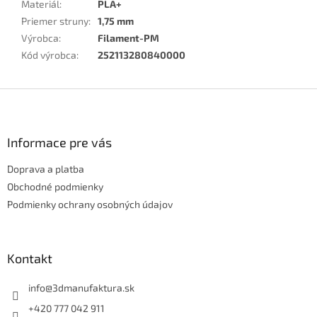
Materiál
:
PLA+
Priemer struny
:
1,75 mm
Výrobca
:
Filament-PM
Kód výrobca
:
252113280840000
Z
á
p
ä
Informace pre vás
t
Doprava a platba
i
e
Obchodné podmienky
Podmienky ochrany osobných údajov
Kontakt
info
@
3dmanufaktura.sk
+420 777 042 911