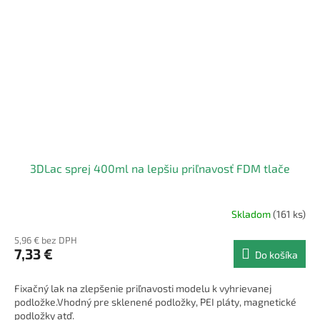
3DLac sprej 400ml na lepšiu priľnavosť FDM tlače
Skladom
(161 ks)
5,96 € bez DPH
7,33 €
Do košíka
Fixačný lak na zlepšenie priľnavosti modelu k vyhrievanej
podložke.Vhodný pre sklenené podložky, PEI pláty, magnetické
podložky atď.