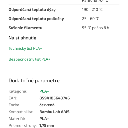
Pantone 704 C
Odporúčaná teplota dýzy
190 - 210 °C
Odporúčaná teplota podložky
25 - 60 °C
Sušenie filamentu
55 °C počas 6 h
Na stiahnutie
Technický list PLA+
Bezpečnostný list PLA+
Dodatočné parametre
Kategória
:
PLA+
EAN
:
8594185643746
Farba
:
červená
Kompatibilita
:
Bambu Lab AMS
Materiál
:
PLA+
Priemer struny
:
1,75 mm