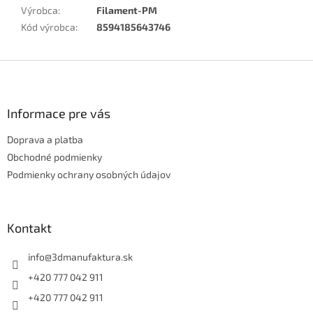
Výrobca
:
Filament-PM
Kód výrobca
:
8594185643746
Z
á
p
ä
Informace pre vás
t
Doprava a platba
i
e
Obchodné podmienky
Podmienky ochrany osobných údajov
Kontakt
info
@
3dmanufaktura.sk
+420 777 042 911
+420 777 042 911