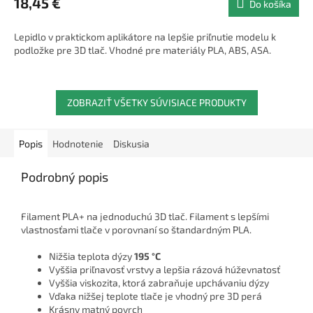
18,45 €
Do košíka
Lepidlo v praktickom aplikátore na lepšie priľnutie modelu k
podložke pre 3D tlač. Vhodné pre materiály PLA, ABS, ASA.
ZOBRAZIŤ VŠETKY SÚVISIACE PRODUKTY
Popis
Hodnotenie
Diskusia
Podrobný popis
Filament PLA+ na jednoduchú 3D tlač. Filament s lepšími
vlastnosťami tlače v porovnaní so štandardným PLA.
Nižšia teplota dýzy
195 °C
Vyššia priľnavosť vrstvy a lepšia rázová húževnatosť
Vyššia viskozita, ktorá zabraňuje upchávaniu dýzy
Vďaka nižšej teplote tlače je vhodný pre 3D perá
Krásny matný povrch