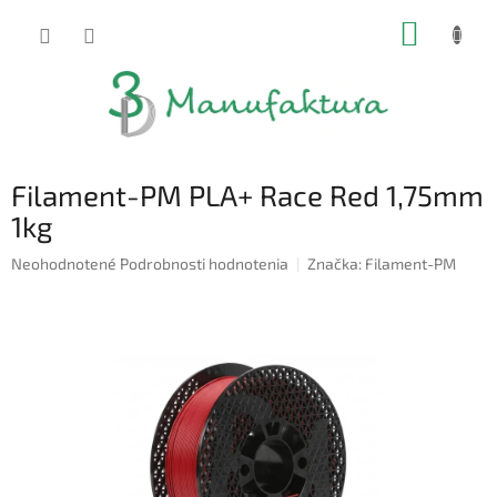
Prejsť
NÁKUP
na
obsah
KOŠÍK
Filament-PM PLA+ Race Red 1,75mm
1kg
Priemerné
Neohodnotené
Podrobnosti hodnotenia
Značka:
Filament-PM
hodnotenie
produktu
je
0,0
z
5
hviezdičiek.