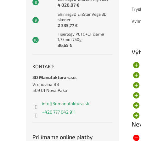
4 020,87 €
Trys
Shining3D EinStar Vega 3D
skener
Vyhr
2 335,77 €
Fiberlogy PETG+CF čierna
1,75mm 750g
36,65 €
Vý
KONTAKT:
3D Manufaktura s.r.o.
Vrchovina 88
509 01 Nová Paka
info
@
3dmanufaktura.sk
+420 777 042 911
Ne
Prijímame online platby