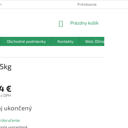
HRANY OSOBNÝCH ÚDAJOV
Prihlásenie
NÁKUPNÝ
Prázdny košík
KOŠÍK
Obchodné podmienky
Kontakty
Web 3Dmanufaktura.sk
,5kg
4 €
ez DPH
ová
j ukončený
 doručenia
 bola vypredaná…