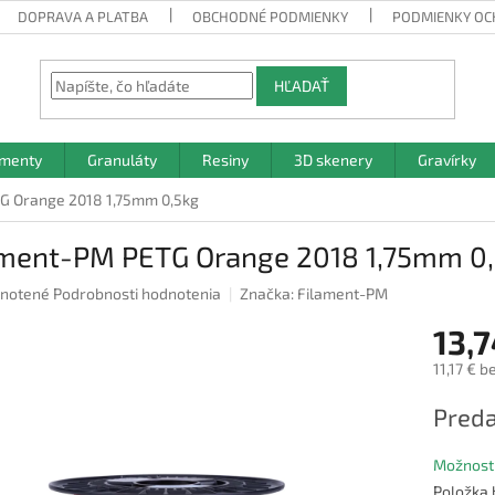
DOPRAVA A PLATBA
OBCHODNÉ PODMIENKY
PODMIENKY OC
HĽADAŤ
amenty
Granuláty
Resiny
3D skenery
Gravírky
G Orange 2018 1,75mm 0,5kg
ament-PM PETG Orange 2018 1,75mm 0
rné
notené
Podrobnosti hodnotenia
Značka:
Filament-PM
nie
13,7
u
11,17 € b
Jednotk
Preda
cena:
iek.
Možnosti
Položka