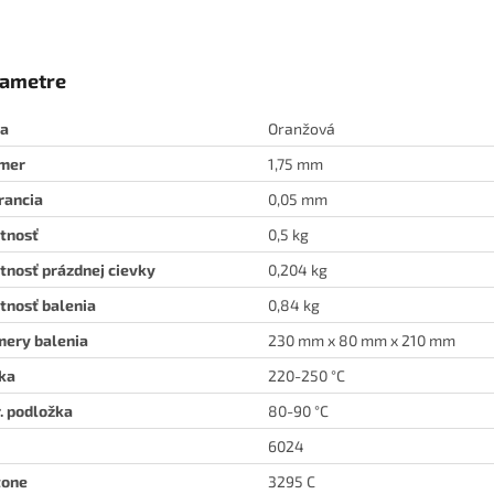
ametre
ba
Oranžová
emer
1,75 mm
rancia
0,05 mm
tnosť
0,5 kg
nosť prázdnej cievky
0,204 kg
nosť balenia
0,84 kg
ery balenia
230 mm x 80 mm x 210 mm
ka
220-250 °C
. podložka
80-90 °C
6024
tone
3295 C