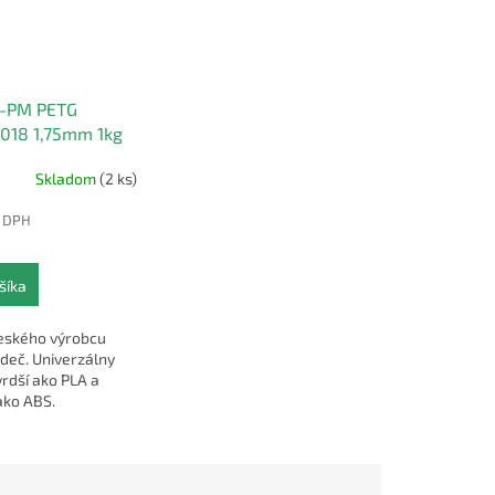
t-PM PETG
018 1,75mm 1kg
Skladom
(2 ks)
z DPH
€
šíka
eského výrobcu
deč. Univerzálny
vrdší ako PLA a
ako ABS.