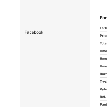
Par
Far
Facebook
Pri
Tole
Hmo
Hmot
Hmot
Rozm
Trys
Vyhr
RAL
Pan