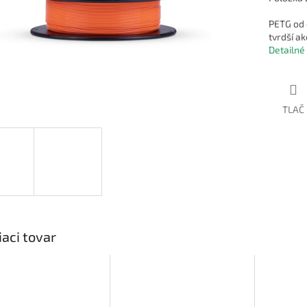
PETG od 
tvrdší a
Detailné
TLAČ
iaci tovar