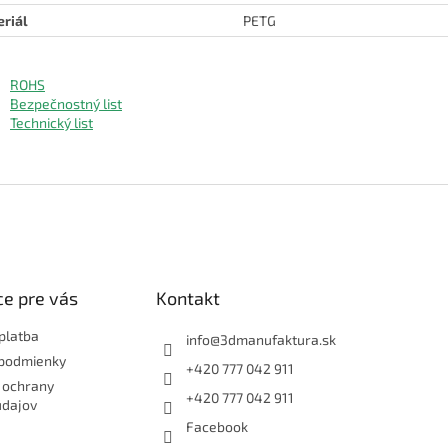
riál
PETG
ROHS
Bezpečnostný list
Technický list
e pre vás
Kontakt
platba
info
@
3dmanufaktura.sk
podmienky
+420 777 042 911
 ochrany
+420 777 042 911
údajov
Facebook