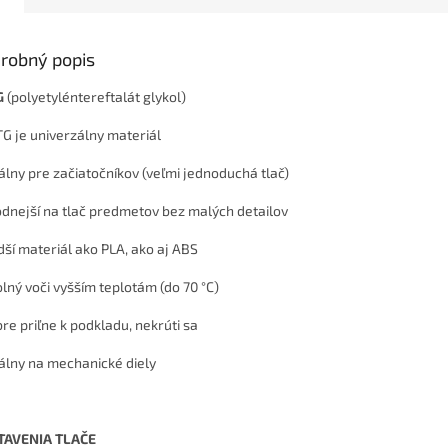
robný popis
G
(polyetyléntereftalát glykol)
TG je univerzálny materiál
eálny pre začiatočníkov (veľmi jednoduchá tlač)
odnejší na tlač predmetov bez malých detailov
rdší materiál ako PLA, ako aj ABS
olný voči vyšším teplotám (do 70 °C)
bre priľne k podkladu, nekrúti sa
eálny na mechanické diely
TAVENIA TLAČE