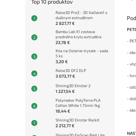
Top 10 produktov
Raise3D Pro3 - 3D tlačiareň s
Pod
duálnym extrudérom
2 827,77 €
PET
Bambu Lab X1 zostava
predného krytu extrudéra
- PE
23,78 €
Ihla na čistenie trysiek - sada
- id
5 ks
3,20 €
- vh
Raise3D DF2 DLP
- tv
3 073,77 €
Shining3D Einstar 2
- od
1 227,54 €
- do
Polymaker PolyTerra PLA
Cotton White 1,75mm 1kg
- id
18,44 €
Shining3D Einstar Rockit
2 212,77 €
NAS
Shining3D EinScan Rigil Lite