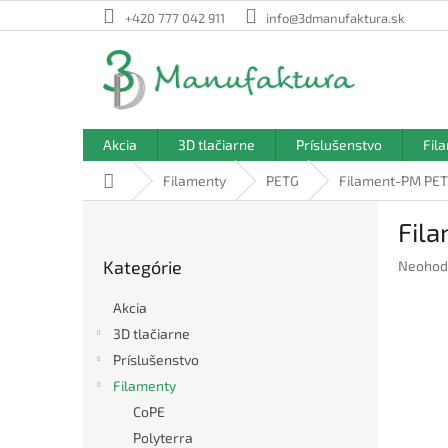
Prejsť
+420 777 042 911
info@3dmanufaktura.sk
na
obsah
Akcia
3D tlačiarne
Príslušenstvo
Fil
Domov
Filamenty
PETG
Filament-PM PET
B
Fil
o
Preskočiť
č
Kategórie
Prieme
Neohod
kategórie
n
hodnote
ý
produkt
Akcia
p
je
3D tlačiarne
a
0,0
Príslušenstvo
z
n
5
e
Filamenty
hviezdič
l
CoPE
Polyterra