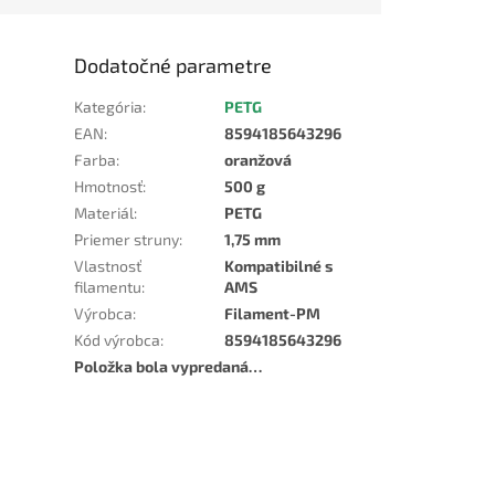
Dodatočné parametre
Kategória
:
PETG
EAN
:
8594185643296
Farba
:
oranžová
Hmotnosť
:
500 g
Materiál
:
PETG
Priemer struny
:
1,75 mm
Vlastnosť
Kompatibilné s
filamentu
:
AMS
Výrobca
:
Filament-PM
Kód výrobca
:
8594185643296
Položka bola vypredaná…