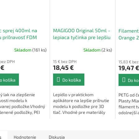
 sprej 400ml na
MAGIGOO Original 50ml -
Filamen
u priľnavosť FDM
lepiaca tyčinka pre lepšiu
Orange 2
priľnavosť FDM 3D tlače
Skladom
(161 ks)
Skladom
(2 ks)
 bez DPH
15 € bez DPH
15,83 € be
 €
18,45 €
19,47 
o košíka
Do košíka
Do ko
ý lak na zlepšenie
Lepidlo v praktickom
PETG od č
vosti modelu k
aplikátore na lepšie priľnutie
Plasty Mla
evanej podložke.Vhodný
modelu k podložke pre 3D
filament t
lenené podložky, PEI
tlač. Vhodné pre materiály
odolnejší 
 magnetické podložky
PLA, ABS, ASA.
s
Hodnotenie
Diskusia