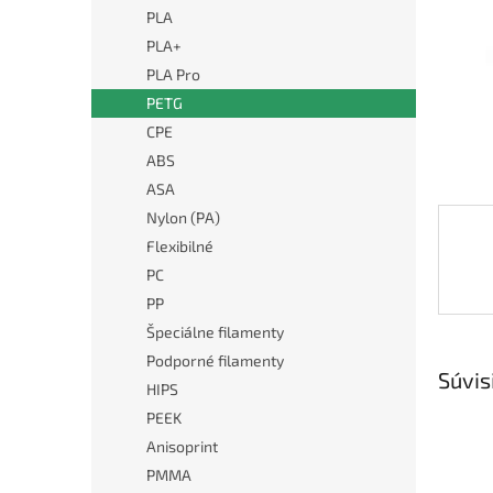
PLA
PLA+
PLA Pro
PETG
CPE
ABS
ASA
Nylon (PA)
Flexibilné
PC
PP
Špeciálne filamenty
Podporné filamenty
Súvis
HIPS
PEEK
Anisoprint
PMMA