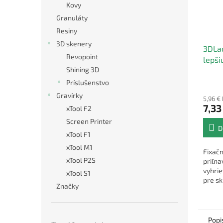
Kovy
Granuláty
Resiny
3D skenery
3DLac
Revopoint
lepši
Shining 3D
tlače
Príslušenstvo
Gravírky
5,96 €
7,33
xTool F2
Screen Printer
D
xTool F1
xTool M1
Fixačn
xTool P2S
priľna
vyhri
xTool S1
pre sk
Značky
pláty,
atď.
Popi