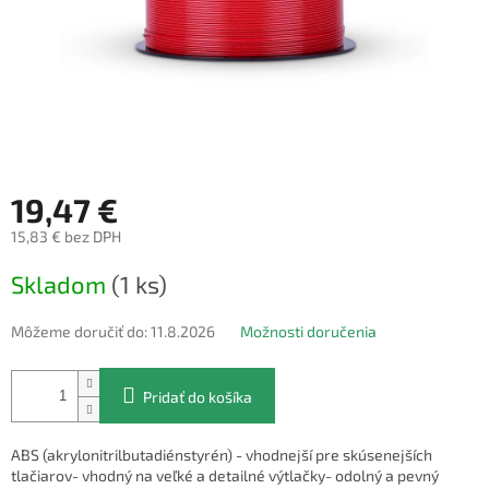
19,47 €
15,83 € bez DPH
Jednotková
Skladom
(1 ks)
cena:
Môžeme doručiť do:
11.8.2026
Možnosti doručenia
Pridať do košíka
ABS (akrylonitrilbutadiénstyrén) - vhodnejší pre skúsenejších
tlačiarov- vhodný na veľké a detailné výtlačky- odolný a pevný