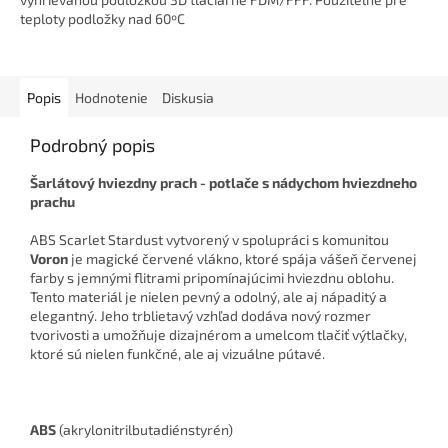
teploty podložky nad 60ºC
Popis
Hodnotenie
Diskusia
Podrobný popis
Šarlátový hviezdny prach - potlače s nádychom hviezdneho
prachu
ABS Scarlet Stardust vytvorený v spolupráci s komunitou
Voro
n
je magické červené vlákno, ktoré spája vášeň červenej
farby s jemnými flitrami pripomínajúcimi hviezdnu oblohu.
Tento materiál je nielen pevný a odolný, ale aj nápaditý a
elegantný. Jeho trblietavý vzhľad dodáva nový rozmer
tvorivosti a umožňuje dizajnérom a umelcom tlačiť výtlačky,
ktoré sú nielen funkčné, ale aj vizuálne pútavé.
ABS
(akrylonitrilbutadiénstyrén)