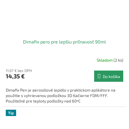
Dimafix pero pre lepšiu priľnavosť 90ml
Skladom
(2 ks)
11,67 € bez DPH
14,35 €
Do košíka
Dimafix Pen je aerosólové lepidlo v praktickom aplikátore na
použitie s vyhrievanou podložkou 3D tlačiarne FDM/FFF.
Použiteľné pre teploty podložky nad 60ºC
Tip