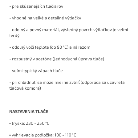
- pre skúsenejších tlačiarov
- vhodné na veľké a detailné výtlačky
- odolný a pevný materiál, výsledný povrch výtlačkov je veľmi
tvrdý
- odolný voči teplote (do 90 °C) a nárazom
- rozpustný v acetóne (jednoduchá úprava tlače)
- veľmi typický zápach tlače
- pri chladnutí sa môže mierne zvlniť (odporúča sa uzavretá
tlačová komora)
NASTAVENIA TLAČE
▪ tryska: 230 - 250 °C
▪ vyhrievacia podložka: 100 - 110 °C