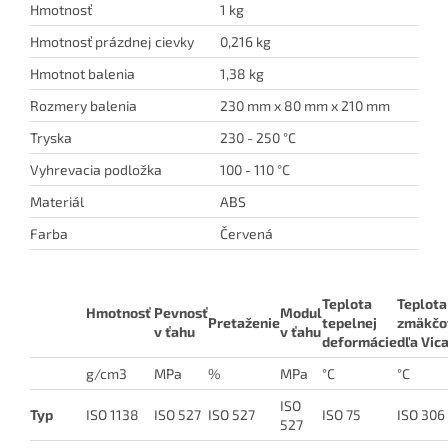
Hmotnosť
1 kg
Hmotnosť prázdnej cievky
0,216 kg
Hmotnot balenia
1,38 kg
Rozmery balenia
230 mm x 80 mm x 210 mm
Tryska
230 - 250 °C
Vyhrevacia podložka
100 - 110 °C
Materiál
ABS
Farba
Červená
Teplota
Teplota
Hmotnosť
Pevnosť
Modul
Pretaženie
tepelnej
zmäkčo
v ťahu
v ťahu
deformácie
dľa Vic
g/cm3
MPa
%
MPa
°C
°C
ISO
Typ
ISO 1138
ISO 527
ISO 527
ISO 75
ISO 306
527