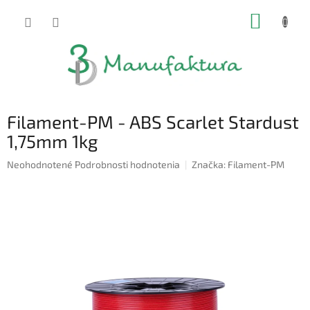
Prejsť
NÁKUP
na
obsah
KOŠÍK
Filament-PM - ABS Scarlet Stardust
1,75mm 1kg
Priemerné
Neohodnotené
Podrobnosti hodnotenia
Značka:
Filament-PM
hodnotenie
produktu
je
0,0
z
5
hviezdičiek.