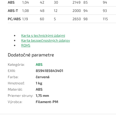
ABS
1,04
42
30
2149
85
94
ABS-T
1,08
48
12
2000
94
93
PC/ABS
1,19
60
5
2650
98
115
Karta s technickými údajmi
Karta bezpečnostných údajov
ROHS
Dodatočné parametre
Kategória
:
ABS
EAN
:
8594185643401
Farba
:
červená
Hmotnosť
:
1 kg
Materiál
:
ABS
Priemer struny
:
1,75 mm
Výrobca
:
Filament-PM