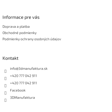
Z
á
p
ä
Informace pre vás
t
Doprava a platba
i
e
Obchodné podmienky
Podmienky ochrany osobných údajov
Kontakt
info
@
3dmanufaktura.sk
+420 777 042 911
+420 777 042 911
Facebook
3DManufaktura