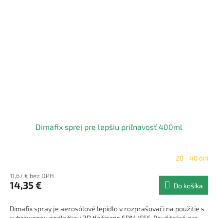
Dimafix sprej pre lepšiu priľnavosť 400ml
20 - 40 dní
11,67 € bez DPH
14,35 €
Do košíka
Dimafix spray je aerosólové lepidlo v rozprašovači na použitie s
vyhrievanou podložkou 3D tlačiarne FDM/FFF. Použiteľné pre