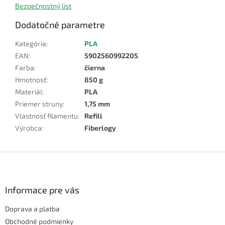
Bezpečnostný list
Dodatočné parametre
Kategória
:
PLA
EAN
:
5902560992205
Farba
:
čierna
Hmotnosť
:
850 g
Materiál
:
PLA
Priemer struny
:
1,75 mm
Vlastnosť filamentu
:
Refill
Výrobca
:
Fiberlogy
Z
á
p
ä
Informace pre vás
t
Doprava a platba
i
e
Obchodné podmienky