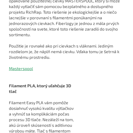
opakovane použiteľnej cievky MASTERSPOOL, ktorý si môže
každý vytlačiť sám pomocou bezplatného a dostupného
projektu RichRap. Toto riešenie je ekologickejšie a o niečo
lacnejšie v porovnaní s filamentmi ponúkanými na
jednorazových cievkach. Fiberlogy je jednou z mála prvých
spoločností na svete, ktoré toto riešenie zaradili do svojho
sortimentu.
Použitie je rovnaké ako pri cievkach s vláknami. Jediným
rozdielom je, že náplň nemá cievku. Vďaka tomu je šetrná k
životnému prostrediu.
Masterspool
Filament PLA, ktorý uľahčuje 3D
tlač
Filament Easy PLA vám pomôže
dosiahnuť vysokú kvalitu výtlačkov
a vyhnúť sa komplikáciám počas
procesu 3D tlače. Nezáleží na tom,
akú úroveň skúseností s aditívnou
výrobou máte. Tlač s filamentom