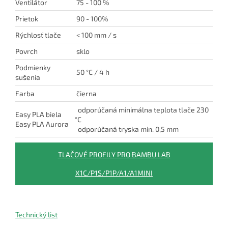
Ventilátor
75 - 100 %
Prietok
90 - 100%
Rýchlosť tlače
< 100 mm / s
Povrch
sklo
Podmienky
50 °C / 4 h
sušenia
Farba
čierna
odporúčaná minimálna teplota tlače 230
Easy PLA biela
°C
Easy PLA Aurora
odporúčaná tryska min. 0,5 mm
TLAČOVÉ PROFILY PRO BAMBU LAB
X1C/P1S/P1P/A1/A1MINI
Technický list