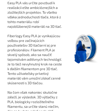
Easy PLA vás určite povzbudí k
realizácii ešte ambicióznejších a
zložitejších projektov. To všetko
vďaka jednoduchosti tlače, ktorá z
tohto materiálu robí
najobľúbenejší materiál na 3D tlač.
Fiberlogy Easy PLA je vynikajúcou
voľbou pre začínajúcich
používateľov 3D tlačiarní aj pre
profesionálov. Filament PLA je
skvelý spôsob, ako sa naučiť
tajomstvám aditívnych technológií.
Je to tiež nevyhnutný krok na ceste
k ďalším filamentom pre 3D tlač.
Tento užívateľsky prívetivý
materiál vám umožní získať cenné
skúsenosti s 3D tlačou.
Na čom však nakoniec skutočne
záleží, je výsledok. 3D výtlačky z
PLA, biologicky rozložiteľného
filamentu, sa určite stanú niečím,