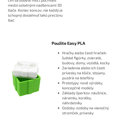
čím sa budete môcť pochváliť
medzi ostatnými nadšencami 3D
tlače. Koniec koncov, nie každý je
schopný dosiahnuť takú precíznu
tlač.
Použite Easy PLA
Hračky alebo časti hračiek:
ľudské figúrky, zvieratá,
budovy, domy, vozidlá, kocky
Zariadenia alebo ich časti:
prívesky na kľúče, stojany,
puzdrá na telefóny
Prototypy: nové výrobky,
koncepčné modely
Základy šperkov: náušnice,
náramky, korálky,
náhrdelníky
Ozdoby: ozdoby na vianočný
stromček, prívesky