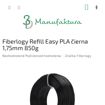
Prejsť
NÁKUP
na
obsah
KOŠÍK
Fiberlogy Refill Easy PLA čierna
1,75mm 850g
Priemerné
Neohodnotené
Podrobnosti hodnotenia
Značka:
Fiberlogy
hodnotenie
produktu
je
0,0
z
5
hviezdičiek.