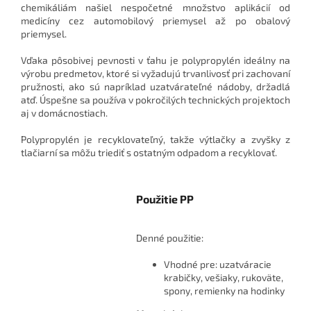
chemikáliám našiel nespočetné množstvo aplikácií od
medicíny cez automobilový priemysel až po obalový
priemysel.
Vďaka pôsobivej pevnosti v ťahu je polypropylén ideálny na
výrobu predmetov, ktoré si vyžadujú trvanlivosť pri zachovaní
pružnosti, ako sú napríklad uzatvárateľné nádoby, držadlá
atď. Úspešne sa používa v pokročilých technických projektoch
aj v domácnostiach.
Polypropylén je recyklovateľný, takže výtlačky a zvyšky z
tlačiarní sa môžu triediť s ostatným odpadom a recyklovať.
Použitie PP
Denné použitie:
Vhodné pre: uzatváracie
krabičky, vešiaky, rukoväte,
spony, remienky na hodinky