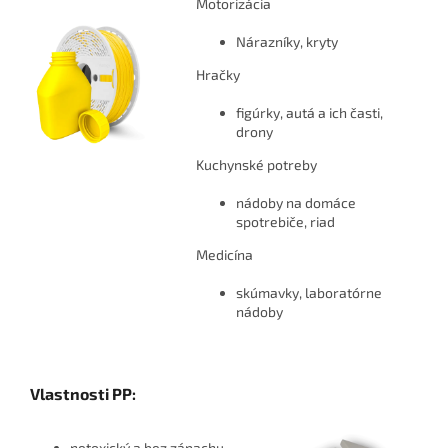
Motorizácia
Nárazníky, kryty
Hračky
figúrky, autá a ich časti,
drony
Kuchynské potreby
nádoby na domáce
spotrebiče, riad
Medicína
skúmavky, laboratórne
nádoby
Vlastnosti PP:
netoxický a bez zápachu