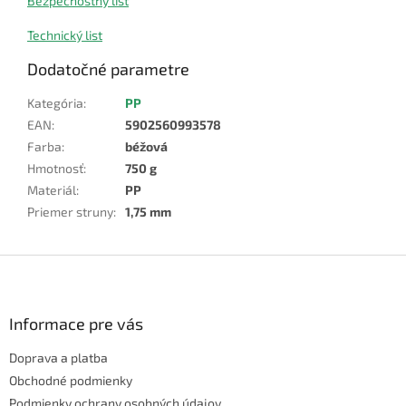
Bezpečnostný list
Technický list
Dodatočné parametre
Kategória
:
PP
EAN
:
5902560993578
Farba
:
béžová
Hmotnosť
:
750 g
Materiál
:
PP
Priemer struny
:
1,75 mm
Z
á
p
ä
Informace pre vás
t
Doprava a platba
i
e
Obchodné podmienky
Podmienky ochrany osobných údajov