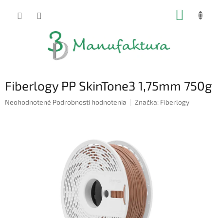
Prejsť
NÁKUP
na
obsah
KOŠÍK
Fiberlogy PP SkinTone3 1,75mm 750g
Priemerné
Neohodnotené
Podrobnosti hodnotenia
Značka:
Fiberlogy
hodnotenie
produktu
je
0,0
z
5
hviezdičiek.