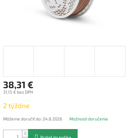
38,31 €
31,15 € bez DPH
Jednotková
2 týždne
cena:
Môžeme doručiť do:
24.8.2026
Možnosti doručenia
Pridať do košíka