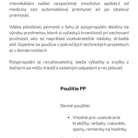
chemikáliám našiel nespočetné množstvo aplikácií od
medicíny cez automobilový priemysel až po obalový
priemysel.
Vďaka pôsobivej pevnosti v ťahu je polypropylén ideálny na
výrobu predmetov, ktoré si vyžadujú trvanlivosť pri zachovaní
pružnosti, ako sú napríklad uzatvárateľné nádoby, držadlá
atď. Úspešne sa používa v pokročilých technických projektoch
aj v domácnostiach.
Polypropylén je recyklovateľný, takže výtlačky a zvyšky z
tlačiarní sa môžu triediť s ostatným odpadom a recyklovať.
Použitie PP
Denné použitie:
Vhodné pre: uzatváracie
krabičky, vešiaky, rukoväte,
spony, remienky na hodinky