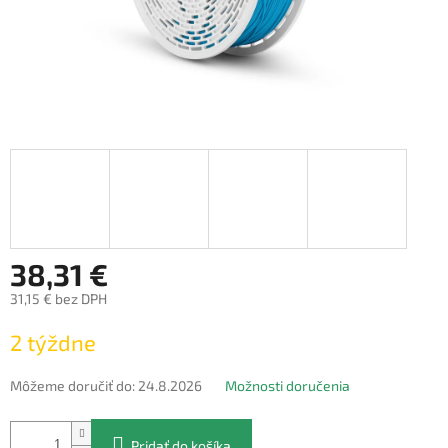
38,31 €
31,15 € bez DPH
Jednotková
2 týždne
cena:
Môžeme doručiť do:
24.8.2026
Možnosti doručenia
Pridať do košíka