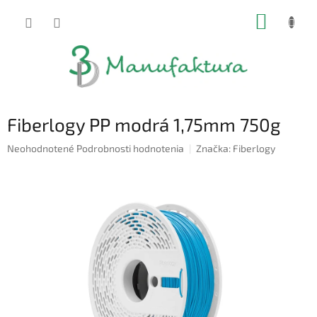
Prejsť
NÁKUP
na
obsah
KOŠÍK
Fiberlogy PP modrá 1,75mm 750g
Priemerné
Neohodnotené
Podrobnosti hodnotenia
Značka:
Fiberlogy
hodnotenie
produktu
je
0,0
z
5
hviezdičiek.