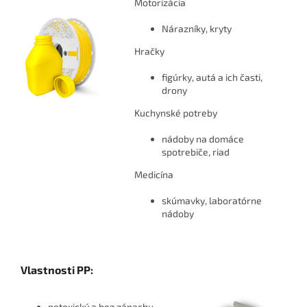
Motorizácia
Nárazníky, kryty
Hračky
figúrky, autá a ich časti,
drony
Kuchynské potreby
nádoby na domáce
spotrebiče, riad
Medicína
skúmavky, laboratórne
nádoby
Vlastnosti PP:
netoxický a bez zápachu