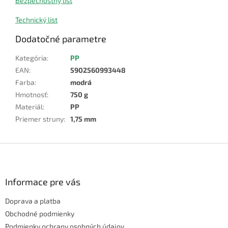
Bezpečnostný list
Technický list
Dodatočné parametre
Kategória
:
PP
EAN
:
5902560993448
Farba
:
modrá
Hmotnosť
:
750 g
Materiál
:
PP
Priemer struny
:
1,75 mm
Z
á
p
ä
Informace pre vás
t
Doprava a platba
i
e
Obchodné podmienky
Podmienky ochrany osobných údajov