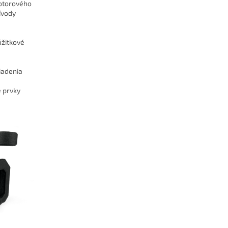
otorového
ívody
úžitkové
iadenia
é prvky