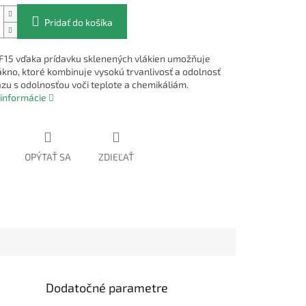
Pridať do košíka
F15 vďaka prídavku sklenených vlákien umožňuje
lákno, ktoré kombinuje vysokú trvanlivosť a odolnosť
azu s odolnosťou voči teplote a chemikáliám.
 informácie
OPÝTAŤ SA
ZDIEĽAŤ
Dodatočné parametre