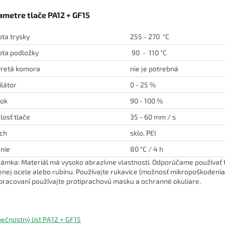
ametre tlače PA12 + GF15
ota trysky
255 - 270 °C
ota podložky
90 - 110 °C
retá komora
nie je potrebná
ilátor
0 - 25 %
tok
90 - 100 %
losť tlače
35 - 60 mm / s
ch
sklo, PEI
nie
80 °C / 4 h
ámka: Materiál má vysoko abrazívne vlastnosti. Odporúčame používať t
enej ocele alebo rubínu. Používajte rukavice (možnosť mikropoškodenia
spracovaní používajte protiprachovú masku a ochranné okuliare.
ečnostný list PA12 + GF15