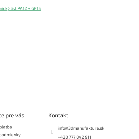
nický list PA12 + GF15
e pre vás
Kontakt
platba
info
@
3dmanufaktura.sk
podmienky
+420 777 042 911