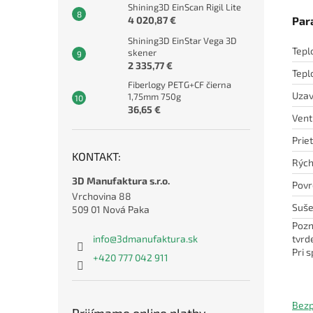
Shining3D EinScan Rigil Lite
Par
4 020,87 €
Shining3D EinStar Vega 3D
Tepl
skener
2 335,77 €
Tepl
Fiberlogy PETG+CF čierna
Uzav
1,75mm 750g
36,65 €
Vent
Prie
KONTAKT:
Rých
3D Manufaktura s.r.o.
Povr
Vrchovina 88
Suše
509 01 Nová Paka
Pozn
tvrd
info
@
3dmanufaktura.sk
Pri 
+420 777 042 911
Bezp