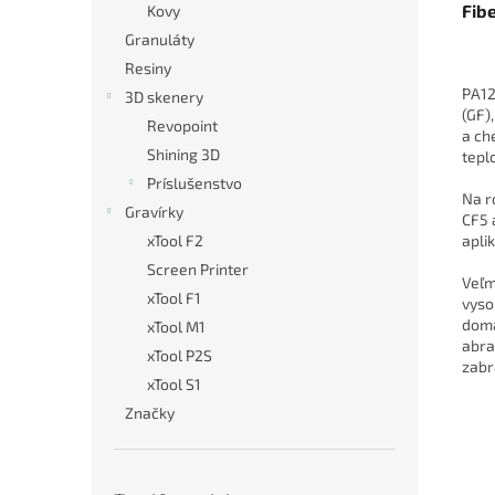
Fib
Kovy
Granuláty
Resiny
PA12
3D skenery
(GF)
Revopoint
a ch
Shining 3D
tepl
Príslušenstvo
Na r
Gravírky
CF5 
apli
xTool F2
Screen Printer
Veľm
xTool F1
vyso
domá
xTool M1
abra
xTool P2S
zabr
xTool S1
Značky