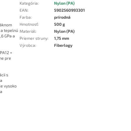
Kategória
:
Nylon (PA)
EAN
:
5902560993301
Farba
:
prírodná
Hmotnosť
:
500 g
vláknom
ť a tepelnú
Materiál
:
Nylon (PA)
,6 GPa a
Priemer struny
:
1,75 mm
Výrobca
:
Fiberlogy
 PA12 +
lne pre
cii s
 a
je vysoko
sa