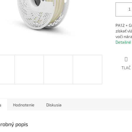
PA12 + G
získať v
voči nár
Detailné
TLAČ
s
Hodnotenie
Diskusia
robný popis