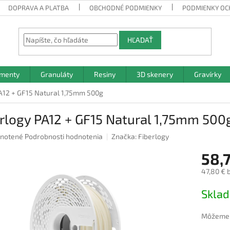
DOPRAVA A PLATBA
OBCHODNÉ PODMIENKY
PODMIENKY OC
HĽADAŤ
amenty
Granuláty
Resiny
3D skenery
Gravírky
A12 + GF15 Natural 1,75mm 500g
rlogy PA12 + GF15 Natural 1,75mm 500
rné
notené
Podrobnosti hodnotenia
Značka:
Fiberlogy
nie
58,
u
47,80 € 
Jednotk
Skla
cena:
iek.
Môžeme d