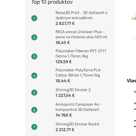
Top 10 produktov
Raise3D Pro3 - 3D tlačiareň s
duálnym extrudérom
2 827,77 €
RECA arecal Uniclean Plus -
pena na čistenie skla 400 ml
18,45 €
Polymaker Fiberon PET-CF17
čierna 1,75mm 3kg
129,59 €
Polymaker PolyTerra PLA
Cotton White 1,75mm 1kg
Vla
18,44 €
Shining3D Einstar 2
1 227,54 €
Anisoprint Composer A4 -
kompozitná 3D tlačiareň
14 760 €
Shining3D Einstar Rockit
2 212,77 €