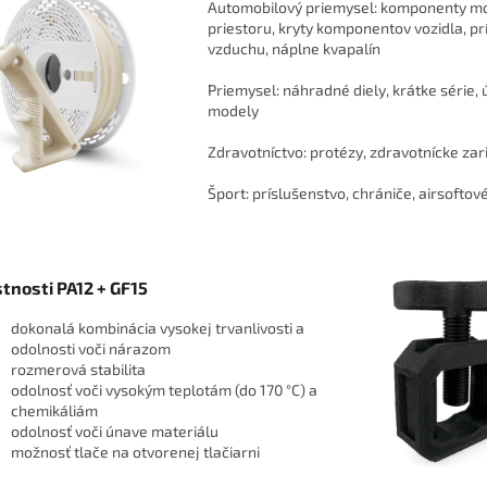
Automobilový priemysel: komponenty m
priestoru, kryty komponentov vozidla, pr
vzduchu, náplne kvapalín
Priemysel: náhradné diely, krátke série, 
modely
Zdravotníctvo: protézy, zdravotnícke zar
Šport: príslušenstvo, chrániče, airsoftov
stnosti PA12 + GF15
dokonalá kombinácia vysokej trvanlivosti a
odolnosti voči nárazom
rozmerová stabilita
odolnosť voči vysokým teplotám (do 170 °C) a
chemikáliám
odolnosť voči únave materiálu
možnosť tlače na otvorenej tlačiarni