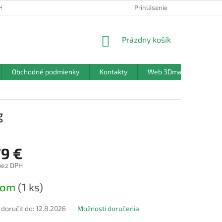
HRANY OSOBNÝCH ÚDAJOV
Prihlásenie
NÁKUPNÝ
Prázdny košík
KOŠÍK
Obchodné podmienky
Kontakty
Web 3Dmanufaktura.sk
g
79 €
bez DPH
ová
dom
(1 ks)
oručiť do:
12.8.2026
Možnosti doručenia