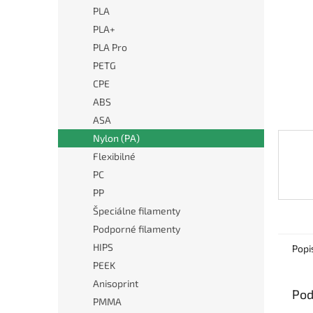
PLA
PLA+
PLA Pro
PETG
CPE
ABS
ASA
Nylon (PA)
Flexibilné
PC
PP
Špeciálne filamenty
Podporné filamenty
HIPS
Popi
PEEK
Anisoprint
Pod
PMMA