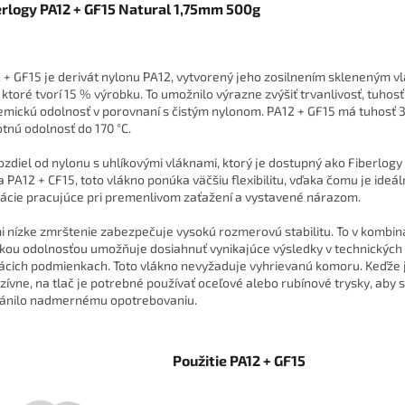
erlogy PA12 + GF15 Natural 1,75mm 500g
 + GF15 je derivát nylonu PA12, vytvorený jeho zosilnením skleneným 
, ktoré tvorí 15 % výrobku. To umožnilo výrazne zvýšiť trvanlivosť, tuhos
emickú odolnosť v porovnaní s čistým nylonom. PA12 + GF15 má tuhosť 3
otnú odolnosť do 170 °C.
ozdiel od nylonu s uhlíkovými vláknami, ktorý je dostupný ako Fiberlogy
a PA12 + CF15, toto vlákno ponúka väčšiu flexibilitu, vďaka čomu je ideá
kácie pracujúce pri premenlivom zaťažení a vystavené nárazom.
i nízke zmrštenie zabezpečuje vysokú rozmerovú stabilitu. To v kombiná
kou odolnosťou umožňuje dosiahnuť vynikajúce výsledky v technických
cich podmienkach. Toto vlákno nevyžaduje vyhrievanú komoru. Keďže 
zívne, na tlač je potrebné používať oceľové alebo rubínové trysky, aby 
ánilo nadmernému opotrebovaniu.
Použitie PA12 + GF15