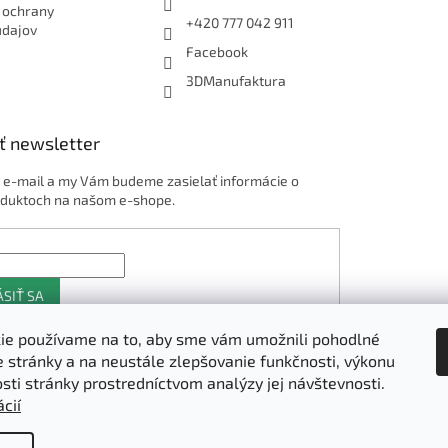
 ochrany
+420 777 042 911
údajov
Facebook
3DManufaktura
ť newsletter
j e-mail a my Vám budeme zasielať informácie o
duktoch na našom e-shope.
ÁSIŤ SA
ie používame na to, aby sme vám umožnili pohodlné
e stránky a na neustále zlepšovanie funkčnosti, výkonu
Shoptet.sk
osti stránky prostredníctvom analýzy jej návštevnosti.
cií