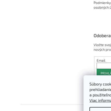
Podmienky
osobných 
Odobera
Vložte svo
nových pro
Email
PRIHL
Súbory cook
prehliadani
a použiteľn
Viac informá