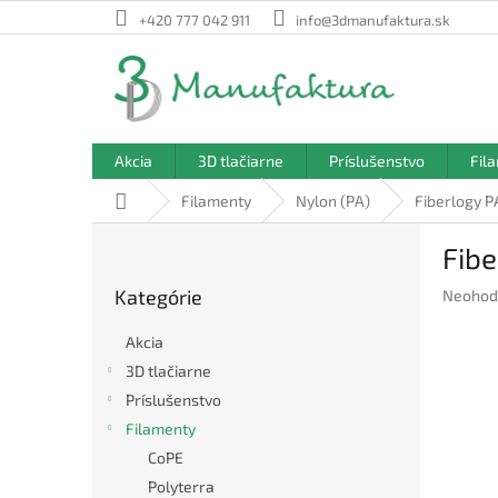
Prejsť
+420 777 042 911
info@3dmanufaktura.sk
na
obsah
Akcia
3D tlačiarne
Príslušenstvo
Fil
Domov
Filamenty
Nylon (PA)
Fiberlogy P
B
Fibe
o
Preskočiť
č
Kategórie
Prieme
Neohod
kategórie
n
hodnote
ý
produkt
Akcia
p
je
3D tlačiarne
a
0,0
Príslušenstvo
z
n
5
e
Filamenty
hviezdič
l
CoPE
Polyterra