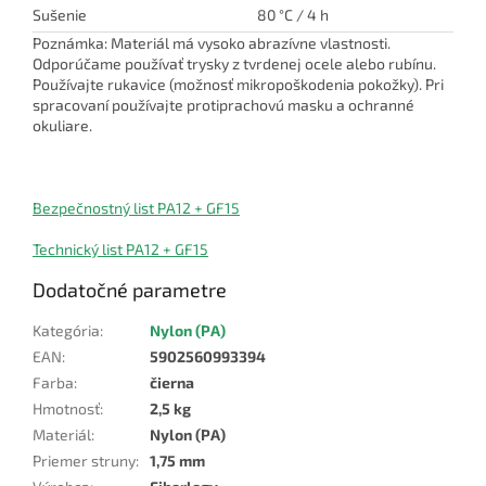
Sušenie
80 °C / 4 h
Poznámka: Materiál má vysoko abrazívne vlastnosti.
Odporúčame používať trysky z tvrdenej ocele alebo rubínu.
Používajte rukavice (možnosť mikropoškodenia pokožky). Pri
spracovaní používajte protiprachovú masku a ochranné
okuliare.
Bezpečnostný list PA12 + GF15
Technický list PA12 + GF15
Dodatočné parametre
Kategória
:
Nylon (PA)
EAN
:
5902560993394
Farba
:
čierna
Hmotnosť
:
2,5 kg
Materiál
:
Nylon (PA)
Priemer struny
:
1,75 mm