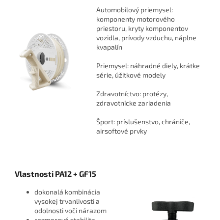
Automobilový priemysel:
komponenty motorového
priestoru, kryty komponentov
vozidla, prívody vzduchu, náplne
kvapalín
Priemysel: náhradné diely, krátke
série, úžitkové modely
Zdravotníctvo: protézy,
zdravotnícke zariadenia
Šport: príslušenstvo, chrániče,
airsoftové prvky
Vlastnosti PA12 + GF15
dokonalá kombinácia
vysokej trvanlivosti a
odolnosti voči nárazom
rozmerová stabilita