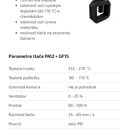
odolnosť voči vysokým
teplotám (do 170 °C) a
chemikáliám
odolnosť voči únave
materiálu
možnosť tlače na otvorenej
tlačiarni
Parametre tlače PA12 + GF15
Teplota trysky
255 - 270 °C
Teplota podložky
90 - 110 °C
Uzavretá komora
nie je potrebná
Ventilátor
0 - 25 %
Prietok
90 - 100 %
Rýchlosť tlače
35 - 60 mm / s
Povrch
sklo, PEI