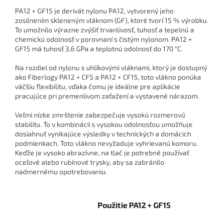
PA12 + GF15 je derivát nylonu PA12, vytvorený jeho
zosilnením skleneným vláknom (GF), ktoré tvorí 15 % výrobku.
To umožnilo výrazne zvýšiť trvanlivosť, tuhosť a tepelnú a
chemickú odolnosť v porovnaní s čistým nylonom. PA12 +
GF15 má tuhosť 3,6 GPa a teplotnú odolnosť do 170 °C.
Na rozdiel od nylonu s uhlíkovými vláknami, ktorý je dostupný
ako Fiberlogy PA12 + CF5 a PA12 + CF15, toto vlákno ponúka
väčšiu flexibilitu, vďaka čomu je ideálne pre aplikácie
pracujúce pri premenlivom zaťažení a vystavené nárazom.
Veľmi nízke zmrštenie zabezpečuje vysokú rozmerovú
stabilitu. To v kombinácii s vysokou odolnosťou umožňuje
dosiahnuť vynikajúce výsledky v technických a domácich
podmienkach. Toto vlákno nevyžaduje vyhrievanú komoru.
Keďže je vysoko abrazívne, na tlač je potrebné používať
oceľové alebo rubínové trysky, aby sa zabránilo
nadmernému opotrebovaniu.
Použitie PA12 + GF15