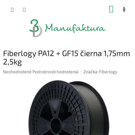
Prejsť
NÁKUP
na
obsah
KOŠÍK
Fiberlogy PA12 + GF15 čierna 1,75mm
2,5kg
Priemerné
Neohodnotené
Podrobnosti hodnotenia
Značka:
Fiberlogy
hodnotenie
produktu
je
0,0
z
5
hviezdičiek.