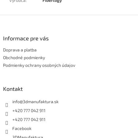
Výrobca
:
Fiberlogy
Z
á
p
ä
Informace pre vás
t
Doprava a platba
i
e
Obchodné podmienky
Podmienky ochrany osobných údajov
Kontakt
info
@
3dmanufaktura.sk
+420 777 042 911
+420 777 042 911
Facebook
3DManufaktura