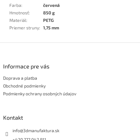
Farba
:
červená
Hmotnosť
:
850 g
Materiál
:
PETG
Priemer struny
:
1,75 mm
Z
á
p
ä
Informace pre vás
t
Doprava a platba
i
e
Obchodné podmienky
Podmienky ochrany osobných údajov
Kontakt
info
@
3dmanufaktura.sk
+420 777 042 911