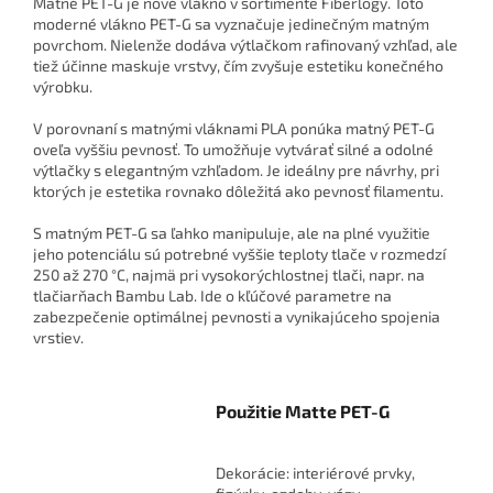
Matné PET-G je nové vlákno v sortimente Fiberlogy. Toto
moderné vlákno PET-G sa vyznačuje jedinečným matným
povrchom. Nielenže dodáva výtlačkom rafinovaný vzhľad, ale
tiež účinne maskuje vrstvy, čím zvyšuje estetiku konečného
výrobku.
V porovnaní s matnými vláknami PLA ponúka matný PET-G
oveľa vyššiu pevnosť. To umožňuje vytvárať silné a odolné
výtlačky s elegantným vzhľadom. Je ideálny pre návrhy, pri
ktorých je estetika rovnako dôležitá ako pevnosť filamentu.
S matným PET-G sa ľahko manipuluje, ale na plné využitie
jeho potenciálu sú potrebné vyššie teploty tlače v rozmedzí
250 až 270 °C, najmä pri vysokorýchlostnej tlači, napr. na
tlačiarňach Bambu Lab. Ide o kľúčové parametre na
zabezpečenie optimálnej pevnosti a vynikajúceho spojenia
vrstiev.
Použitie Matte PET-G
Dekorácie: interiérové prvky,