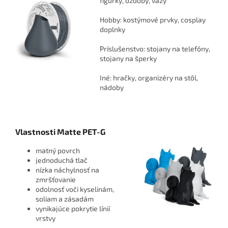
figúrky, ozdoby, vázy
Hobby: kostýmové prvky, cosplay
doplnky
Príslušenstvo: stojany na telefóny,
stojany na šperky
Iné: hračky, organizéry na stôl,
nádoby
Vlastnosti Matte PET-G
matný povrch
jednoduchá tlač
nízka náchylnosť na
zmršťovanie
odolnosť voči kyselinám,
soliam a zásadám
vynikajúce pokrytie línií
vrstvy