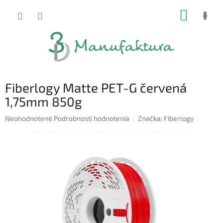
Prejsť
NÁKUP
na
obsah
KOŠÍK
Fiberlogy Matte PET-G červená
1,75mm 850g
Priemerné
Neohodnotené
Podrobnosti hodnotenia
Značka:
Fiberlogy
hodnotenie
produktu
je
0,0
z
5
hviezdičiek.