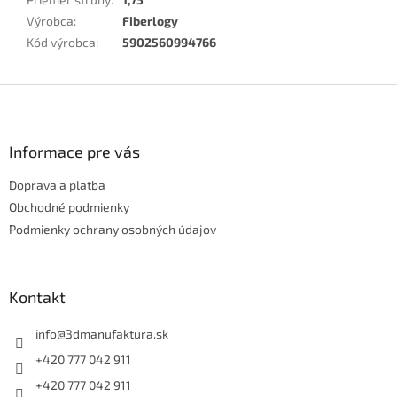
Výrobca
:
Fiberlogy
Kód výrobca
:
5902560994766
Z
á
p
ä
Informace pre vás
t
Doprava a platba
i
e
Obchodné podmienky
Podmienky ochrany osobných údajov
Kontakt
info
@
3dmanufaktura.sk
+420 777 042 911
+420 777 042 911