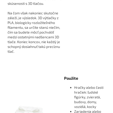
skúsenosti s 3D tlačou.
Na čom však nakoniec skutočne
záleží, je výsledok. 3D výtlačky z
PLA, biologicky rozložiteľného
filamentu, sa určite stanú niečím,
čím sa budete môcť pochváliť
medzi ostatnými nadšencami 3D
tlače. Koniec koncov, nie každý je
schopný dosiahnuť takú precíznu
tlač.
Použite
Hračky alebo časti
hračiek: ľudské
figúrky, zvieratá,
budovy, domy,
vozidlá, kocky
Zariadenia alebo