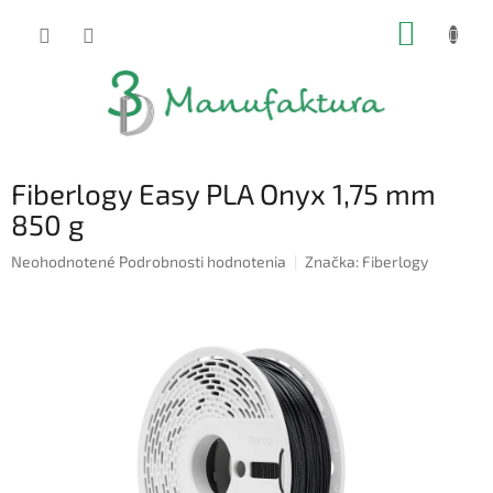
Prejsť
NÁKUP
na
obsah
KOŠÍK
Fiberlogy Easy PLA Onyx 1,75 mm
850 g
Priemerné
Neohodnotené
Podrobnosti hodnotenia
Značka:
Fiberlogy
hodnotenie
produktu
je
0,0
z
5
hviezdičiek.