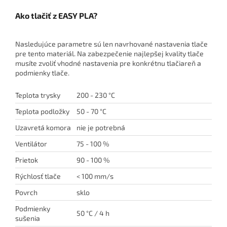
Ako tlačiť z EASY PLA?
Nasledujúce parametre sú len navrhované nastavenia tlače
pre tento materiál. Na zabezpečenie najlepšej kvality tlače
musíte zvoliť vhodné nastavenia pre konkrétnu tlačiareň a
podmienky tlače.
Teplota trysky
200 - 230 °C
Teplota podložky
50 - 70 °C
Uzavretá komora
nie je potrebná
Ventilátor
75 - 100 %
Prietok
90 - 100 %
Rýchlosť tlače
< 100 mm/s
Povrch
sklo
Podmienky
50 °C / 4 h
sušenia