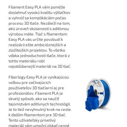
Filament Easy PLA vám pomôže
dosiahnuť vysokú kvalitu výtlačkov
a vyhnúť sa komplikáciám počas
procesu 3D tlače. Nezáleží na tom,
akú úroveň skúseností s aditívnou
výrobou máte. Tlač s filamentom
Easy PLA vás určite povzbudí k
realizácii ešte ambicióznejších a
zložitejších projektov. To všetko
vďaka jednoduchosti tlače, ktorá z
tohto materiálu robí
najobľúbenejší materiál na 3D tlač.
Fiberlogy Easy PLA je vynikajúcou
voľbou pre začínajúcich
používateľov 3D tlačiarní aj pre
profesionálov. Filament PLA je
skvelý spôsob, ako sa naučiť
tajomstvám aditívnych technológií.
Je to tiež nevyhnutný krok na ceste
k ďalším filamentom pre 3D tlač.
Tento užívateľsky prívetivý
materiál vám umožní získať cenné