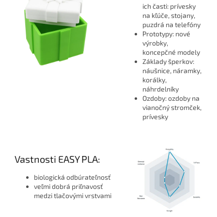
ich časti: prívesky
na kľúče, stojany,
puzdrá na telefóny
Prototypy: nové
výrobky,
koncepčné modely
Základy šperkov:
náušnice, náramky,
korálky,
náhrdelníky
Ozdoby: ozdoby na
vianočný stromček,
prívesky
Vastnosti EASY PLA:
biologická odbúrateľnosť
veľmi dobrá priľnavosť
medzi tlačovými vrstvami