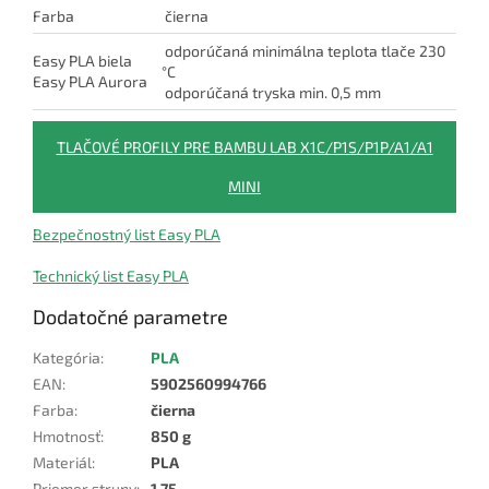
Farba
čierna
odporúčaná minimálna teplota tlače 230
Easy PLA biela
°C
Easy PLA Aurora
odporúčaná tryska min. 0,5 mm
TLAČOVÉ PROFILY PRE BAMBU LAB X1C/P1S/P1P/A1/A1
MINI
Bezpečnostný list Easy PLA
Technický list Easy PLA
Dodatočné parametre
Kategória
:
PLA
EAN
:
5902560994766
Farba
:
čierna
Hmotnosť
:
850 g
Materiál
:
PLA
Priemer struny
:
1,75