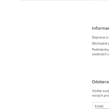
Z
á
p
ä
t
Informac
i
e
Doprava a 
Obchodné 
Podmienky
osobných 
Odobera
Vložte svo
nových pro
Email