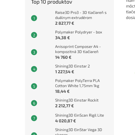
fila
Top 10 produktov
môcť
tlač
Raise3D Pro3 - 3D tlačiareň s
dosi
duálnym extrudérom
2 827,77 €
Polymaker Polydryer - box
34,38 €
Anisoprint Composer A4 -
kompozitná 3D tlačiareň
14 760 €
Shining3D Einstar 2
1 227,54 €
Polymaker PolyTerra PLA
Cotton White 1,75mm 1kg
18,44 €
Shining3D Einstar Rockit
2 212,77 €
Shining3D EinScan Rigil Lite
4 020,87 €
Shining3D EinStar Vega 3D
skener