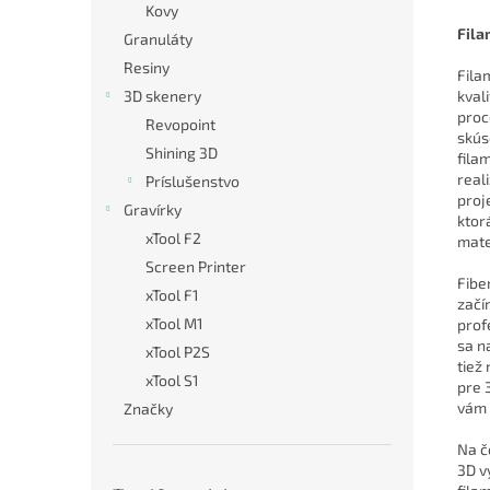
Kovy
Fila
Granuláty
Resiny
Fila
kval
3D skenery
proc
Revopoint
skús
Shining 3D
fila
real
Príslušenstvo
proj
Gravírky
ktor
xTool F2
mate
Screen Printer
Fibe
xTool F1
začí
xTool M1
prof
sa n
xTool P2S
tiež
xTool S1
pre 
vám 
Značky
Na č
3D v