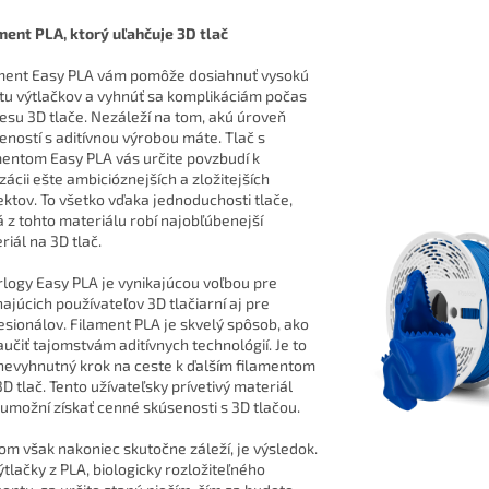
ment PLA, ktorý uľahčuje 3D tlač
ment Easy PLA vám pomôže dosiahnuť vysokú
itu výtlačkov a vyhnúť sa komplikáciám počas
esu 3D tlače. Nezáleží na tom, akú úroveň
eností s aditívnou výrobou máte. Tlač s
mentom Easy PLA vás určite povzbudí k
izácii ešte ambicióznejších a zložitejších
ektov. To všetko vďaka jednoduchosti tlače,
á z tohto materiálu robí najobľúbenejší
riál na 3D tlač.
rlogy Easy PLA je vynikajúcou voľbou pre
najúcich používateľov 3D tlačiarní aj pre
esionálov. Filament PLA je skvelý spôsob, ako
aučiť tajomstvám aditívnych technológií. Je to
 nevyhnutný krok na ceste k ďalším filamentom
3D tlač. Tento užívateľsky prívetivý materiál
umožní získať cenné skúsenosti s 3D tlačou.
om však nakoniec skutočne záleží, je výsledok.
ýtlačky z PLA, biologicky rozložiteľného