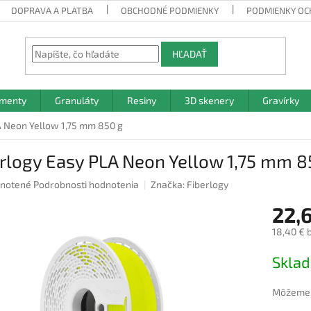
DOPRAVA A PLATBA
OBCHODNÉ PODMIENKY
PODMIENKY OC
HĽADAŤ
amenty
Granuláty
Resiny
3D skenery
Gravírky
A Neon Yellow 1,75 mm 850 g
rlogy Easy PLA Neon Yellow 1,75 mm 8
rné
notené
Podrobnosti hodnotenia
Značka:
Fiberlogy
nie
22,
u
18,40 € 
Jednotk
Skla
cena:
iek.
Môžeme d