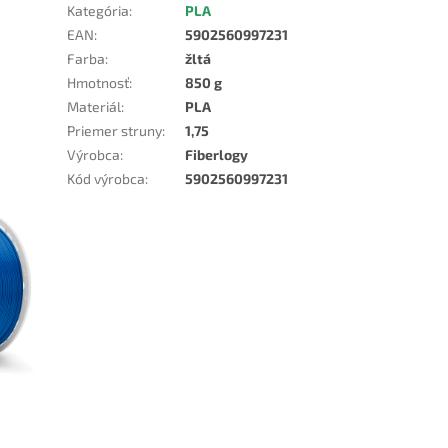
Kategória
:
PLA
EAN
:
5902560997231
Farba
:
žltá
Hmotnosť
:
850 g
Materiál
:
PLA
Priemer struny
:
1,75
Výrobca
:
Fiberlogy
Kód výrobca
:
5902560997231