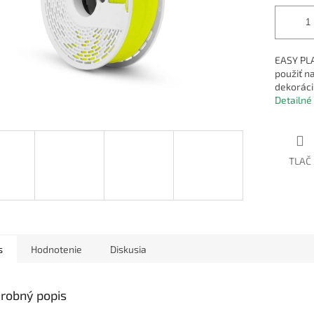
EASY PLA
použiť n
dekoráci
Detailné
TLAČ
s
Hodnotenie
Diskusia
robný popis