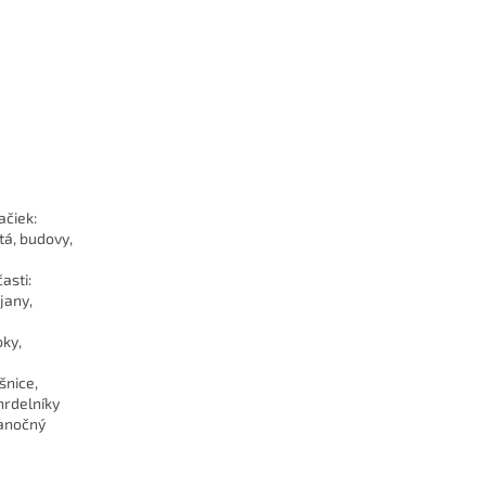
ačiek:
tá, budovy,
asti:
jany,
bky,
šnice,
hrdelníky
ianočný