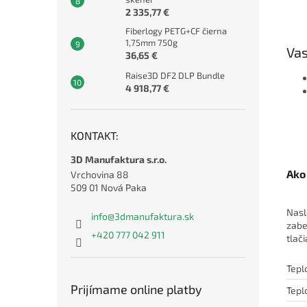
2 335,77 €
Fiberlogy PETG+CF čierna
1,75mm 750g
Vas
36,65 €
Raise3D DF2 DLP Bundle
4 918,77 €
KONTAKT:
3D Manufaktura s.r.o.
Ako 
Vrchovina 88
509 01 Nová Paka
Nasl
info
@
3dmanufaktura.sk
zabe
+420 777 042 911
tlač
Tepl
Prijímame online platby
Tepl