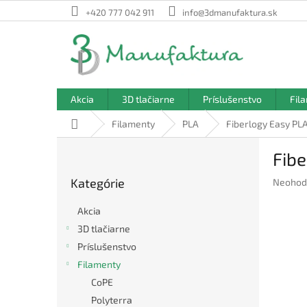
Prejsť
+420 777 042 911
info@3dmanufaktura.sk
na
obsah
Akcia
3D tlačiarne
Príslušenstvo
Fil
Domov
Filamenty
PLA
Fiberlogy Easy PL
B
Fibe
o
Preskočiť
č
Kategórie
Prieme
Neohod
kategórie
n
hodnote
ý
produkt
Akcia
p
je
3D tlačiarne
a
0,0
Príslušenstvo
z
n
5
e
Filamenty
hviezdič
l
CoPE
Polyterra