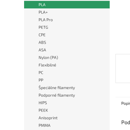
PLA
PLA+
PLA Pro
PETG
CPE
ABS
ASA
Nylon (PA)
Flexibilné
PC
PP
Špeciálne filamenty
Podporné filamenty
HIPS
Popi
PEEK
Anisoprint
Pod
PMMA