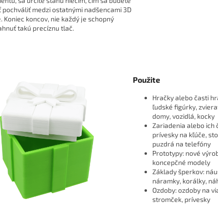
mentu, sa určite stanú niečím, čím sa budete
 pochváliť medzi ostatnými nadšencami 3D
e. Koniec koncov, nie každý je schopný
ahnuť takú precíznu tlač.
Použite
Hračky alebo časti hr
ľudské figúrky, zviera
domy, vozidlá, kocky
Zariadenia alebo ich č
prívesky na kľúče, sto
puzdrá na telefóny
Prototypy: nové výro
koncepčné modely
Základy šperkov: náu
náramky, korálky, ná
Ozdoby: ozdoby na v
stromček, prívesky