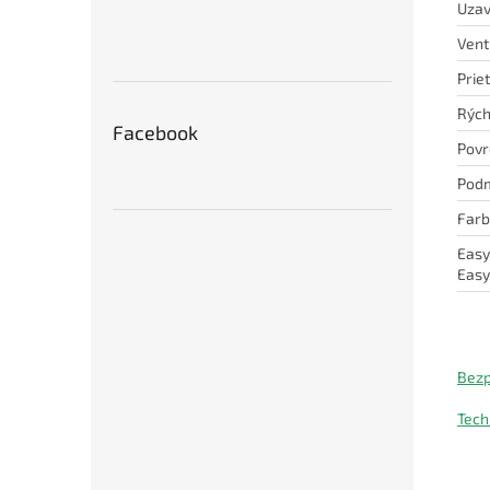
Uzav
Vent
Prie
Rých
Facebook
Povr
Podm
Far
Easy
Easy
Bezp
Tech