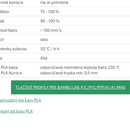
retá komora
nie je potrebná
ilátor
75 - 100 %
tok
90 - 100 %
losť tlače
< 100 mm/s
ch
sklo
ienky sušenia
50 °C / 4 h
ba
žltá
 PLA biela
odporúčaná minimálna teplota tlače 230 °C
 PLA Aurora
odporúčaná tryska min. 0,5 mm
TLAČOVÉ PROFILY PRE BAMBU LAB X1C/P1S/P1P/A1/A1 MINI
ečnostný list Easy PLA
nický list Easy PLA