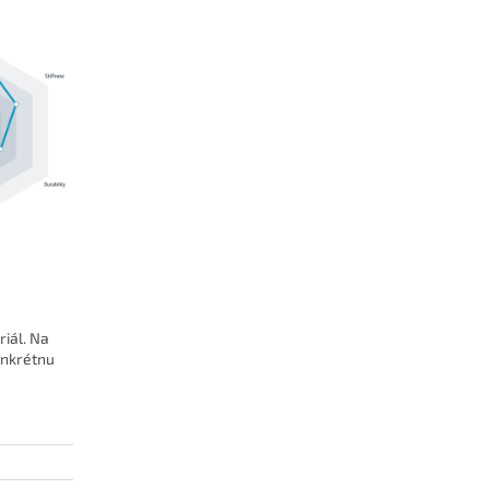
iál. Na
onkrétnu