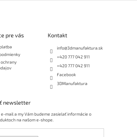
e pre vás
Kontakt
platba
info
@
3dmanufaktura.sk
podmienky
+420 777 042 911
 ochrany
+420 777 042 911
údajov
Facebook
3DManufaktura
ť newsletter
j e-mail a my Vám budeme zasielať informácie o
duktoch na našom e-shope.