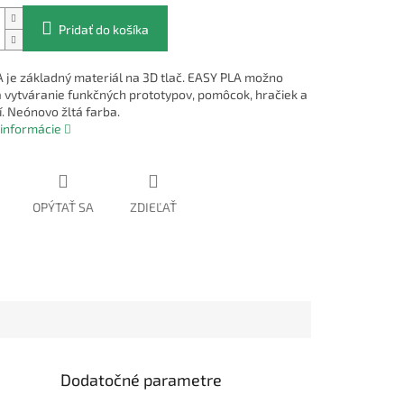
Pridať do košíka
 je základný materiál na 3D tlač. EASY PLA možno
a vytváranie funkčných prototypov, pomôcok, hračiek a
í. Neónovo žltá farba.
 informácie
OPÝTAŤ SA
ZDIEĽAŤ
Dodatočné parametre