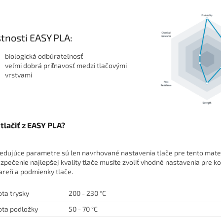
tnosti EASY PLA:
biologická odbúrateľnosť
veľmi dobrá priľnavosť medzi tlačovými
vrstvami
tlačiť z EASY PLA?
edujúce parametre sú len navrhované nastavenia tlače pre tento mater
zpečenie najlepšej kvality tlače musíte zvoliť vhodné nastavenia pre k
iareň a podmienky tlače.
ota trysky
200 - 230 °C
ota podložky
50 - 70 °C