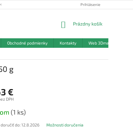
HRANY OSOBNÝCH ÚDAJOV
Prihlásenie
NÁKUPNÝ
Prázdny košík
KOŠÍK
Obchodné podmienky
Kontakty
Web 3Dmanufaktura.sk
50 g
63 €
bez DPH
ová
dom
(1 ks)
oručiť do:
12.8.2026
Možnosti doručenia