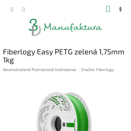
Prejsť
NÁKUP
na
obsah
KOŠÍK
Fiberlogy Easy PETG zelená 1,75mm
1kg
Priemerné
Neohodnotené
Podrobnosti hodnotenia
Značka:
Fiberlogy
hodnotenie
produktu
je
0,0
z
5
hviezdičiek.