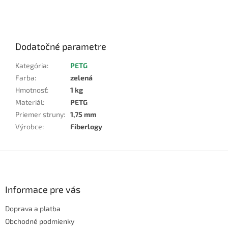
Dodatočné parametre
Kategória
:
PETG
Farba
:
zelená
Hmotnosť
:
1 kg
Materiál
:
PETG
Priemer struny
:
1,75 mm
Výrobce
:
Fiberlogy
Z
á
p
ä
Informace pre vás
t
Doprava a platba
i
e
Obchodné podmienky