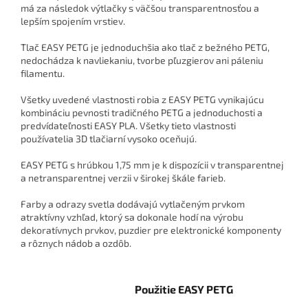
má za následok výtlačky s väčšou transparentnosťou a
lepším spojením vrstiev.
Tlač EASY PETG je jednoduchšia ako tlač z bežného PETG,
nedochádza k navliekaniu, tvorbe pľuzgierov ani páleniu
filamentu.
Všetky uvedené vlastnosti robia z EASY PETG vynikajúcu
kombináciu pevnosti tradičného PETG a jednoduchosti a
predvídateľnosti EASY PLA. Všetky tieto vlastnosti
používatelia 3D tlačiarní vysoko oceňujú.
EASY PETG s hrúbkou 1,75 mm je k dispozícii v transparentnej
a netransparentnej verzii v širokej škále farieb.
Farby a odrazy svetla dodávajú vytlačeným prvkom
atraktívny vzhľad, ktorý sa dokonale hodí na výrobu
dekoratívnych prvkov, puzdier pre elektronické komponenty
a rôznych nádob a ozdôb.
Použitie EASY PETG