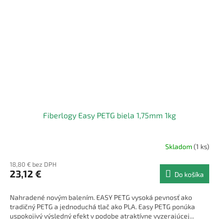
Fiberlogy Easy PETG biela 1,75mm 1kg
Skladom
(1 ks)
18,80 € bez DPH
23,12 €
Do košíka
Nahradené novým balením. EASY PETG vysoká pevnosť ako
tradičný PETG a jednoduchá tlač ako PLA. Easy PETG ponúka
uspokojivý výsledný efekt v podobe atraktívne vyzerajúcej...