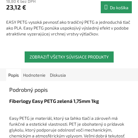
18,80 € bez DPH
23,12 €
Do košíka
EASY PETG vysoká pevnosť ako tradičný PETG a jednoduchá tlač
ako PLA. Easy PETG ponúka uspokojivý výsledný efekt v podobe
atraktívne vyzerajúcej vrchnej vrstvy výtlačkov.
ZOBRAZIŤ VŠETKY SÚVISIACE PRODUKTY
Popis
Hodnotenie
Diskusia
Podrobný popis
Fiberlogy Easy PETG zelená 1,75mm 1kg
Easy PETG je materiál, ktorý sa ľahko tlačí a zároveň má
funkčné a estetické vlastnosti. PET je obohatený o prídavok
glykolu, ktorý podporuje odolnosť voči mechanickým,
chemickým a atmosférickým vplyvom. Veľmi dobrá tekutosť