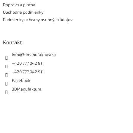
t
Doprava a platba
i
e
Obchodné podmienky
Podmienky ochrany osobných údajov
Kontakt
info
@
3dmanufaktura.sk
+420 777 042 911
+420 777 042 911
Facebook
3DManufaktura