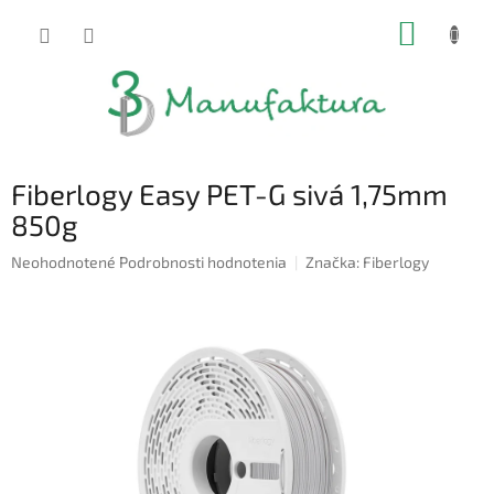
Prejsť
NÁKUP
na
obsah
KOŠÍK
Fiberlogy Easy PET-G sivá 1,75mm
850g
Priemerné
Neohodnotené
Podrobnosti hodnotenia
Značka:
Fiberlogy
hodnotenie
produktu
je
0,0
z
5
hviezdičiek.