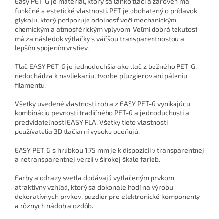
Easy PET-G je materiál, ktorý sa ľahko tlačí a zároveň má
funkčné a estetické vlastnosti. PET je obohatený o prídavok
glykolu, ktorý podporuje odolnosť voči mechanickým,
chemickým a atmosférickým vplyvom. Veľmi dobrá tekutosť
má za následok výtlačky s väčšou transparentnosťou a
lepším spojením vrstiev.
Tlač EASY PET-G je jednoduchšia ako tlač z bežného PET-G,
nedochádza k navliekaniu, tvorbe pľuzgierov ani páleniu
filamentu.
Všetky uvedené vlastnosti robia z EASY PET-G vynikajúcu
kombináciu pevnosti tradičného PET-G a jednoduchosti a
predvídateľnosti EASY PLA. Všetky tieto vlastnosti
používatelia 3D tlačiarní vysoko oceňujú.
EASY PET-G s hrúbkou 1,75 mm je k dispozícii v transparentnej
a netransparentnej verzii v širokej škále farieb.
Farby a odrazy svetla dodávajú vytlačeným prvkom
atraktívny vzhľad, ktorý sa dokonale hodí na výrobu
dekoratívnych prvkov, puzdier pre elektronické komponenty
a rôznych nádob a ozdôb.