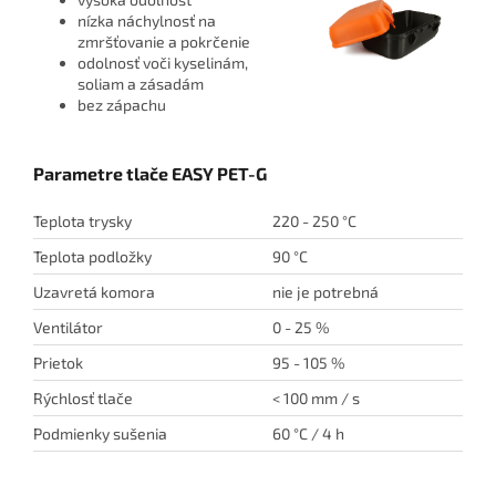
nízka náchylnosť na
zmršťovanie a pokrčenie
odolnosť voči kyselinám,
soliam a zásadám
bez zápachu
Parametre tlače EASY PET-G
Teplota trysky
220 - 250 °C
Teplota podložky
90 °C
Uzavretá komora
nie je potrebná
Ventilátor
0 - 25 %
Prietok
95 - 105 %
Rýchlosť tlače
< 100 mm / s
Podmienky sušenia
60 °C / 4 h