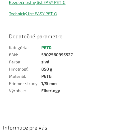
Bezpečnostný list EASY PET-G
Technický list EASY PET-G
Dodatočné parametre
Kategória
:
PETG
EAN
:
5902560995527
Farba
:
sivá
Hmotnosť
:
850 g
Materiál
:
PETG
Priemer struny
:
1,75 mm
Výrobce
:
Fiberlogy
Z
á
p
ä
Informace pre vás