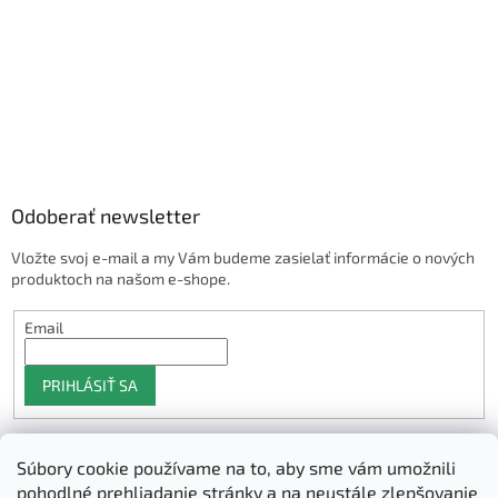
Odoberať newsletter
Vložte svoj e-mail a my Vám budeme zasielať informácie o nových
produktoch na našom e-shope.
Email
PRIHLÁSIŤ SA
Súbory cookie používame na to, aby sme vám umožnili
Shoptet.sk
pohodlné prehliadanie stránky a na neustále zlepšovanie